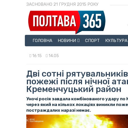
ЗАСНОВАНО 21 ГРУДНЯ 2015 РОКУ
ГОЛОВНА
НОВИНИ
СПОРТ
КУЛЬТУРА
16:15
14.05
Дві сотні рятувальників
пожежі після нічної ата
Кременчуцький район
Уночі росія завдала комбінованого удару по
через який на кількох локаціях виникли поже
постраждалих наразі немає.