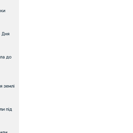
оки
о Дня
ла до
я землі
и під
вили