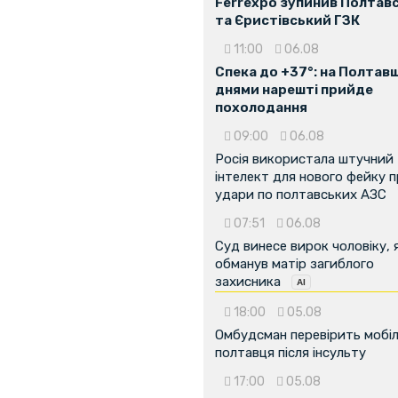
Ferrexpo зупинив Полтав
та Єристівський ГЗК
11:00
06.08
Спека до +37°: на Полтав
днями нарешті прийде
похолодання
09:00
06.08
Росія використала штучний
...
інтелект для нового фейку 
удари по полтавських АЗС
07:51
06.08
Суд винесе вирок чоловіку, 
обманув матір загиблого
захисника
18:00
05.08
Омбудсман перевірить мобіл
полтавця після інсульту
17:00
05.08