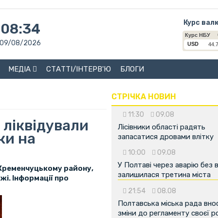
Курс вал
08:34
09/08/2026
МЕДІА
СТАТТІ/ІНТЕРВ'Ю
БЛОГИ
СТРІЧКА НОВИН
11:30
09.08
 ліквідували
Лісівники області радять
ки на
запасатися дровами влітку
10:00
09.08
У Полтаві через аварію без 
 Кременчуцькому району,
залишилася третина міста
жі. Інформації про
21:54
08.08
Полтавська міська рада вно
зміни до регламенту своєї 