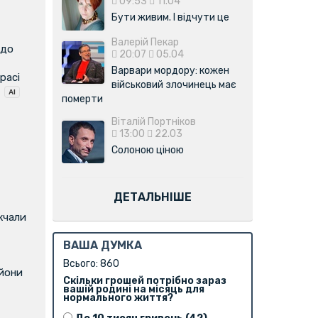
09:53
11.04
Бути живим. І відчути це
Валерій Пекар
 до
20:07
05.04
Варвари мордору: кожен
расі
військовий злочинець має
померти
Віталій Портніков
13:00
22.03
Солоною ціною
ДЕТАЛЬНІШЕ
жчали
ВАША ДУМКА
Всього: 860
ьйони
Скільки грошей потрібно зараз
вашій родині на місяць для
нормального життя?