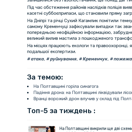
Під час обстеження районів наслідків поліція ви
касетні суббоєприпаси, що становили пряму за
На Дніпрі та річці Сухий Кагамлик помітили темну
самому Кременчуці зафіксували випадки так зва
попередньою неофіційною інформацією, забрудн
великий вилив мастила з пошкодженого трансф
На місцях працюють екологи та правоохоронці, я
подальшої експертизи.
атака
,
руйнування
,
Кременчук
,
пожежа
За темою:
На Полтавщині горіла синагога
Падіння дрона: на Полтавщині ліквідували ліс
Вранці ворожий дрон влучив у склад під Пол
Топ-5 за тиждень :
На Полтавщині викрили ще дві схеми 