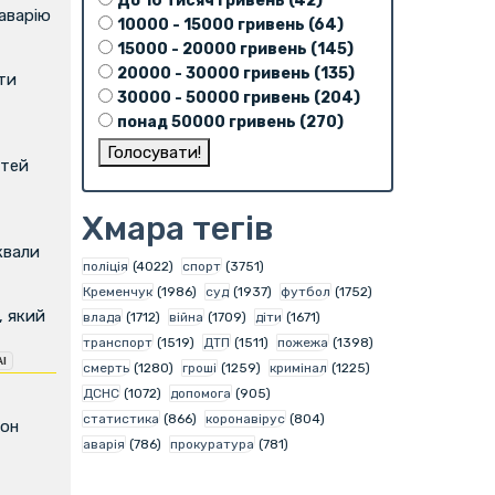
До 10 тисяч гривень (42)
аварію
10000 - 15000 гривень (64)
15000 - 20000 гривень (145)
20000 - 30000 гривень (135)
ти
30000 - 50000 гривень (204)
понад 50000 гривень (270)
ітей
Хмара тегів
квали
поліція
(4022)
спорт
(3751)
Кременчук
(1986)
суд
(1937)
футбол
(1752)
, який
влада
(1712)
війна
(1709)
діти
(1671)
транспорт
(1519)
ДТП
(1511)
пожежа
(1398)
смерть
(1280)
гроші
(1259)
кримінал
(1225)
ДСНС
(1072)
допомога
(905)
статистика
(866)
коронавірус
(804)
фон
аварія
(786)
прокуратура
(781)