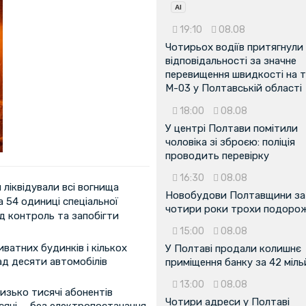
19:10
08.08
Чотирьох водіїв притягнули
відповідальності за значне
перевищення швидкості на т
М-03 у Полтавській області
18:00
08.08
У центрі Полтави помітили
чоловіка зі зброєю: поліція
проводить перевірку
16:30
08.08
 ліквідували всі вогнища
Новобудови Полтавщини за
 54 одиниці спеціальної
чотири роки трохи подоро
д контроль та запобігти
15:00
08.08
ватних будинків і кількох
У Полтаві продали колишнє
д десяти автомобілів
приміщення банку за 42 міл
13:00
08.08
изько тисячі абонентів
Чотири адреси у Полтаві
сячі — без електропостачання.