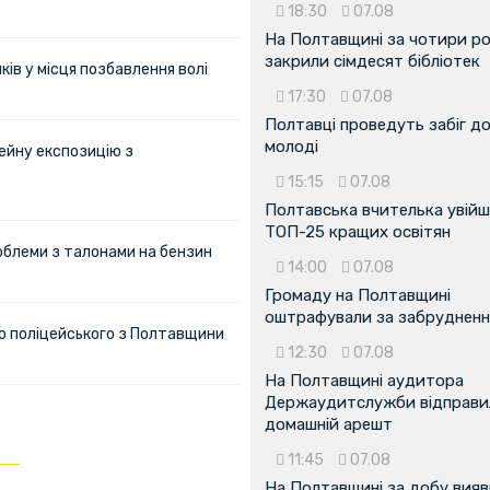
18:30
07.08
На Полтавщині за чотири р
закрили сімдесят бібліотек
ів у місця позбавлення волі
17:30
07.08
Полтавці проведуть забіг д
молоді
ейну експозицію з
15:15
07.08
Полтавська вчителька увійш
ТОП-25 кращих освітян
облеми з талонами на бензин
14:00
07.08
Громаду на Полтавщині
оштрафували за забрудненн
ю поліцейського з Полтавщини
12:30
07.08
На Полтавщині аудитора
Держаудитслужби відправил
домашній арешт
11:45
07.08
На Полтавщині за добу вия