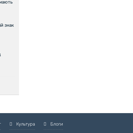
имають
й знак
д
т
Культура
Блоги