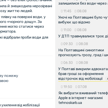
залишилися без води через 
явила й знешкодила нерозірвані
грозу життю людей.
11:45
08.08
 плівку на поверхні води, у
Уночі на Полтавщині було чу
ного «чорного дощу». За
вибухи: що відомо
ення могло статися через
11:00
08.08
орматора.
У ДТП травмувалися троє д
кі відібрали проби води для
09:30
08.08
На Полтавщині синоптики
прогнозують грозу, град і ш
06:30
08.08
У Полтаві викрили адвоката
брав гроші за оформлення
ову пожежу
відстрочок від мобілізації
тавою
19:50
07.08
Як вибрати вживаний теле
Apple в інтернет-магазині
tehnoskarb.ua
ухилення від мобілізації