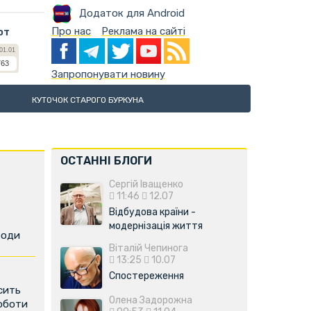
Додаток для Android
Про нас
Реклама на сайті
ют
Запропонувати новину
КУТОЧОК СТАРОГО БУРКУНА
ОСТАННІ БЛОГИ
Сергій Іващенко
11:46
12.07
Відбудова країни -
модернізація життя
води
Віталій Чепинога
13:25
10.07
Спостереження
сить
Олена Задорожна
роботи