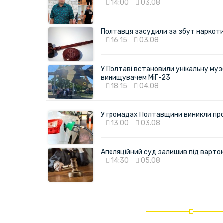
14:00
03.08
Полтавця засудили за збут наркотик
16:15
03.08
У Полтаві встановили унікальну муз
винищувачем МіГ-23
18:15
04.08
У громадах Полтавщини виникли пр
13:00
03.08
Апеляційний суд залишив під варто
14:30
05.08