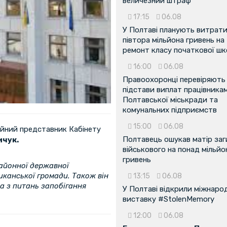
величезний штраф
17:15
06.08
У Полтаві планують витрат
півтора мільйона гривень на
ремонт класу початкової ш
16:00
06.08
Правоохоронці перевіряють
підстави виплат працівника
Полтавської міськради та
комунальних підприємств
15:00
06.08
ійний представник Кабінету
Полтавець ошукав матір заг
ичук.
військового на понад мільйо
гривень
айонної державної
иканської громади. Також він
13:15
06.08
а з питань запобігання
У Полтаві відкрили міжнаро
виставку #StolenMemory
12:00
06.08