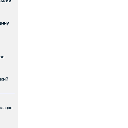
ський
щину
про
який
ізацію