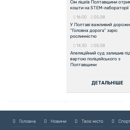
Сім ліцеїв Полтавщини отр
кошти на STEM-лабораторії
16:00
05.08
У Полтаві важливий дорожні
"Головна дорога" заріс
рослинністю
14:30
05.08
Апеляційний суд залишив пі
вартою поліцейського з
Полтавщини
ДЕТАЛЬНІШЕ
Головна
Новини
Твоє місто
Спор