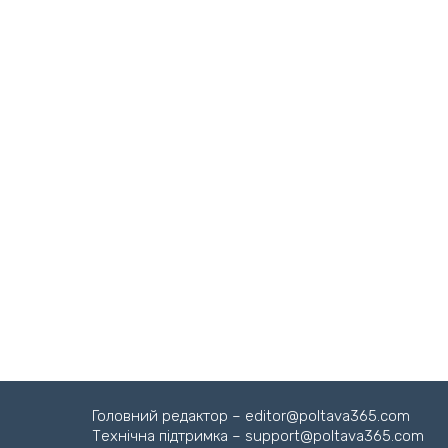
Головний редактор – editor@poltava365.com
Технічна підтримка – support@poltava365.com