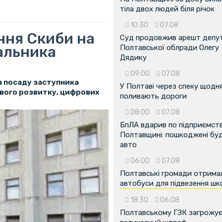
тіла двох людей біля річок
10:30
07.08
ння Скиби на
Суд продовжив арешт депу
альника
Полтавської облради Олегу
Дядику
09:00
07.08
а посаду заступника
У Полтаві через спеку щодн
ового розвитку, цифрових
поливають дороги
08:00
07.08
БпЛА вдарив по підприємств
Полтавщині: пошкоджені буді
авто
06:00
07.08
Полтавські громади отрима
автобуси для підвезення шк
18:30
06.08
Полтавському ГЗК загрожу