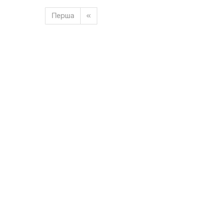
Перша
«
Завантажуємо новину