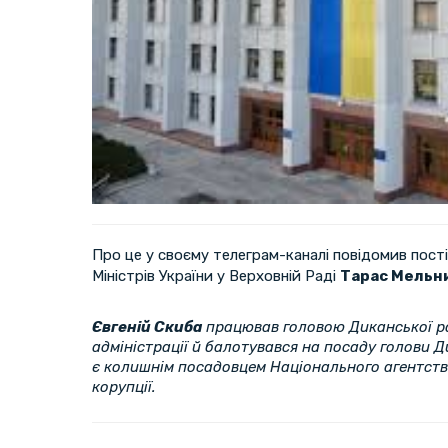
Про це у своєму телеграм-каналі повідомив пост
Міністрів України у Верховній Раді
Тарас Мельн
Євгеній Скиба
працював головою Диканської р
адміністрації й балотувався на посаду голови Д
є колишнім посадовцем Національного агентств
корупції.