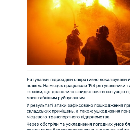
Рятувальні підрозділи оперативно локалізували й
пожеж. На місцях працювали 193 рятувальники та
техніки, що дозволило швидко взяти ситуацію пі
масштабнішим руйнуванням.
У результаті атаки зафіксовано пошкодження при
складських приміщень, а також ушкодження пона
місцевого транспортного підприємства.
Через обстріли та ускладнення погодних умов бл
залишилися без газопостачання, ще понад дві ти