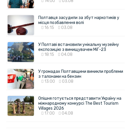
14:00
03.08
Полтавця засудили за збут наркотиків у
місця позбавлення волі
16:15
03.08
У Полтаві встановили унікальну музейну
експозицію з винищувачем МіГ-23
18:15
04.08
У громадах Полтавщини виникли проблеми
з талонами на бензин
13:00
03.08
Опішня готується представити Україну на
міжнародному конкурсі The Best Tourism
Villages 2026
17:00
04.08