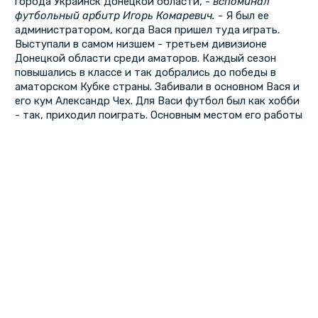
города Украинск Донецкой области, -
вспоминал
футбольный арбитр Игорь Комаревич.
- Я был ее
администратором, когда Вася пришел туда играть.
Выступали в самом низшем - третьем дивизионе
Донецкой области среди аматоров. Каждый сезон
повышались в классе и так добрались до победы в
аматорском Кубке страны. Забивали в основном Вася и
его кум Александр Чех. Для Васи футбол был как хобби
- так, приходил поиграть. Основным местом его работы
была милиция. Ловил наркоманов по углам. Как он
говорил, тут мне платят четыреста рублей в месяц,
разве в футболе я столько заработаю? Но тренер
команды Виктор Грачев убедил Васю сосредоточиться
на футболе. Он уговорил директора шахты,
содержавшей команду, вызвать какого-то
милицейского начальника. И тот подписал бумагу, что,
мол, если команда прекратит существование, он
обязуется восстановить Василия на работе в милиции.
Впоследствии шахта заглохла, не стало и команды.
Однако Вася в милицию не вернулся. Грачев взял его с
собой в "Таврию".
Как Сачко с Луцком