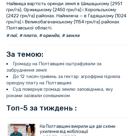
Найвища вартість оренди землі в Шишацькому (2951
грн/га), Оржицькому (2450 грн/га) і Хорольському
(2422 грн/га) районах. Найнижча — в Гадяцькому (1024
грн/га) і Великобагачанському (1154 грн/га) районах
Полтавської області.
паї
,
плата
,
оренда
,
земля
За темою:
Громаду на Полтавщині оштрафували за
забруднення землі
До 12 тисяч гривень за гектар: агрофірма підняла
орендну плату на Полтавщині
Суд повернув громаді землю заповідника, яку
роками засівали соняшником
Топ-5 за тиждень :
На Полтавщині викрили ще дві схеми
ухилення від мобілізації