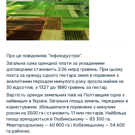
Про це повідомляє "Інфоіндустрія".
Загальна сума орендної плати за укладеними
договорами становить 2.06 млрд гривень. При цьому
плата за оренду одного гектара землі в порівнянні з
аналогічним періодом минулого року зросла майже на
30 відсотків, з 1327 до 1880 гривень за гектар.
Вартість оренди земельних паїв на Полтавщині одна з
найвищих в Україні. Загальна площа земель, переданих в
користування, збільшилася в порівнянні з минулим
роком на 3500 га і становить 1.1 млн гектарів. Найбільші
площі орендуються в Глобинському — 83 300 га,
Миргородському — 60 800 га і Кобеляцькому — 54 600
га районах.