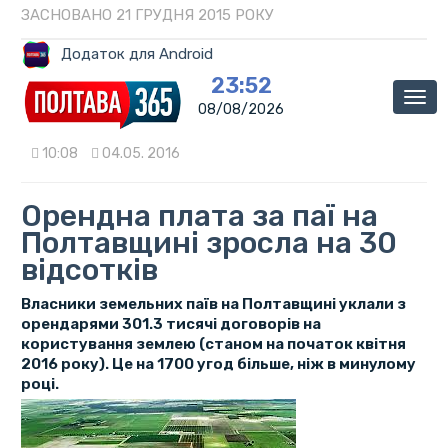
ЗАСНОВАНО 21 ГРУДНЯ 2015 РОКУ
Додаток для Android
23:52
Мен
08/08/2026
10:08
04.05. 2016
Орендна плата за паї на
Полтавщині зросла на 30
відсотків
Власники земельних паїв на Полтавщині уклали з
орендарями 301.3 тисячі договорів на
користування землею (станом на початок квітня
2016 року). Це на 1700 угод більше, ніж в минулому
році.