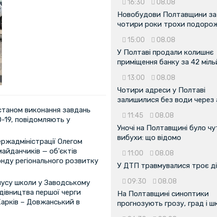
16:30
08.08
Новобудови Полтавщини за
чотири роки трохи подоро
15:00
08.08
У Полтаві продали колишнє
приміщення банку за 42 міл
13:00
08.08
Чотири адреси у Полтаві
залишилися без води через 
 станом виконання завдань
11:45
08.08
-19, повідомляють у
Уночі на Полтавщині було чу
вибухи: що відомо
ржадміністрації Олегом
майданчиків — об'єктів
11:00
08.08
нду регіонального розвитку
У ДТП травмувалися троє д
09:30
08.08
рпусу школи у Заводському
дівництва першої черги
На Полтавщині синоптики
Харків – Довжанський в
прогнозують грозу, град і ш