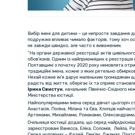
Вибір імені для дитини – це непросте завдання д
подружжя впливає чимало факторів, тому хоч ос
не завжди швидко, але часто є виваженим.
"На органи державної реєстрації актів цивільно
обов'язків. Одним із найприємніших є реєстраці
Полтавщині з початку 2020 року немовлята отри
традиційні імена, кожне з яких ретельно обмірко
Нехай кожне ім'я дарує маленьким громадянам 
радість від життя, оберігає їх та сприяє становл
Ірина Свистун
, начальник Північно-Східного мі
Міністерства юстиції.
Найпопулярнішими імена серед дівчат цьогоріч ст
Анастасія, Поліна, Мілана та Єва. Хлопців найчас
Артемами, Михайлами, Романами, Олександрами,
Очільниця юстиції додала, що серед найрідкісніш
зареєстровані Ванесса, Еліка, Соломія, Лейла, Ра
Серед чоловічих – Фадей, Дем'ян, Джамал, Плато