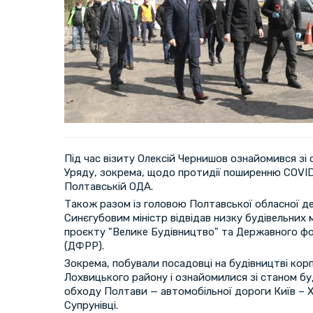
Під час візиту Олексій Чернишов ознайомився зі
Уряду, зокрема, щодо протидії поширенню COVID
Полтавській ОДА.
Також разом із головою Полтавської обласної де
Синєгубовим міністр відвідав низку будівельних 
проєкту "Велике Будівництво" та Державного фо
(ДФРР).
Зокрема, побували посадовці на будівництві ко
Лохвицького району і ознайомилися зі станом бу
обходу Полтави — автомобільної дороги Київ – 
Супрунівці.