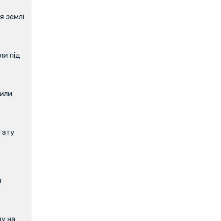
я землі
и під
вили
тату
я
у на