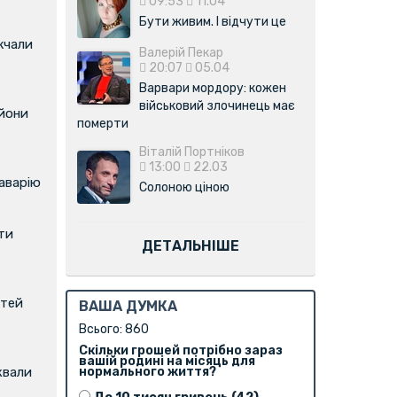
09:53
11.04
Бути живим. І відчути це
жчали
Валерій Пекар
20:07
05.04
Варвари мордору: кожен
військовий злочинець має
ьйони
померти
Віталій Портніков
13:00
22.03
аварію
Солоною ціною
ти
ДЕТАЛЬНІШЕ
ітей
ВАША ДУМКА
Всього: 860
Скільки грошей потрібно зараз
вашій родині на місяць для
нормального життя?
квали