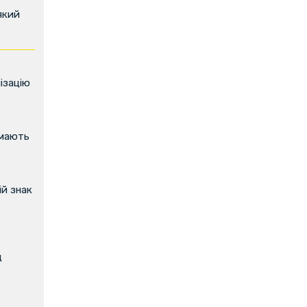
який
ізацію
имають
й знак
д