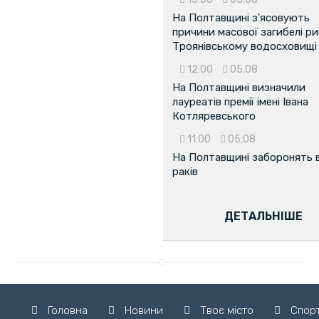
На Полтавщині з'ясовують
причини масової загибелі ри
Троянівському водосховищі
12:00
05.08
На Полтавщині визначили
лауреатів премії імені Івана
Котляревського
11:00
05.08
На Полтавщині заборонять 
раків
ДЕТАЛЬНІШЕ
Головна
Новини
Твоє місто
Спор