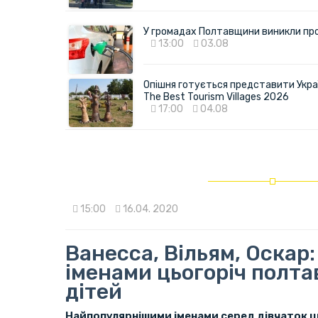
У громадах Полтавщини виникли пр
13:00
03.08
Опішня готується представити Укра
The Best Tourism Villages 2026
17:00
04.08
15:00
16.04. 2020
Ванесса, Вільям, Оскар
іменами цьогоріч полта
дітей
Найпопулярнішими іменами серед дівчаток ць