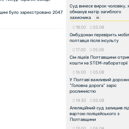
Суд винесе вирок чоловіку, 
обманув матір загиблого
вщині було зареєстровано 2047
захисника
18:00
05.08
Омбудсман перевірить мобіл
полтавця після інсульту
17:00
05.08
Сім ліцеїв Полтавщини отр
кошти на STEM-лабораторії
16:00
05.08
У Полтаві важливий дорожні
"Головна дорога" заріс
рослинністю
...
14:30
05.08
Апеляційний суд залишив пі
вартою поліцейського з
Полтавщини
13:00
05.08