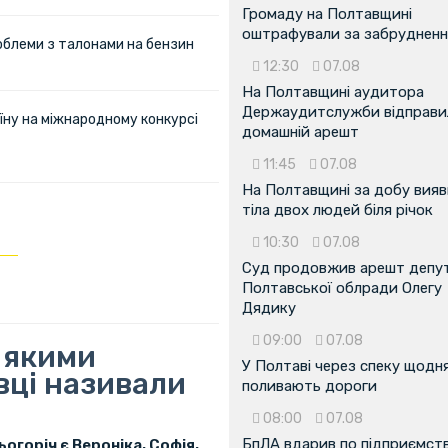
Громаду на Полтавщині
оштрафували за забрудненн
облеми з талонами на бензин
12:30
07.08
На Полтавщині аудитора
Держаудитслужби відправил
їну на міжнародному конкурсі
домашній арешт
11:45
07.08
На Полтавщині за добу вия
тіла двох людей біля річок
10:30
07.08
Суд продовжив арешт депу
Полтавської облради Олегу
Дядику
09:00
07.08
: якими
У Полтаві через спеку щодн
вці називали
поливають дороги
08:00
07.08
БпЛА вдарив по підприємств
огоріч є Вероніка, Софія,