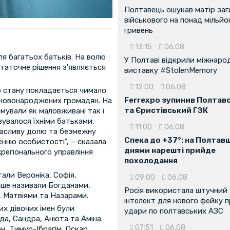
Полтавець ошукав матір заг
військового на понад мільйо
гривень
13:15
06.08
ля багатьох батьків. На волю
У Полтаві відкрили міжнаро
таточне рішення з'являється
виставку #StolenMemory
12:00
06.08
го стану покладається чимало
Ferrexpo зупинив Полтав
я новонароджених громадян. На
та Єристівський ГЗК
мували як маловживані так і
вувалося їхніми батьками.
11:00
06.08
щасливу долю та безмежну
Спека до +37°: на Полтав
енню особистості", – сказала
днями нарешті прийде
жрегіонального управління
похолодання
али Вероніка, Софія,
09:00
06.08
тіше називали Богданами,
Росія використала штучний
 Матвіями та Назарами.
інтелект для нового фейку 
их дівочих імен були
удари по полтавських АЗС
да, Сандра, Анюта та Аміна.
07:51
06.08
н, Тимур-Ібрагім, Оскар,