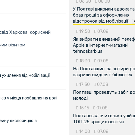
06:30
08.08
У Полтаві викрили адвоката
брав гроші за оформлення
відстрочок від мобілізації
19:50
07.08
освід Харкова, корисний
Як вибрати вживаний теле
очим візитом
Apple в інтернет-магазині
tehnoskarb.ua
18:30
07.08
На Полтавщині за чотири р
закрили сімдесят бібліотек
ухилення від мобілізації
17:30
07.08
Полтавці проведуть забіг д
ів у місця позбавлення волі
молоді
15:15
07.08
Полтавська вчителька увійш
ейну експозицію з
ТОП-25 кращих освітян
14:00
07.08