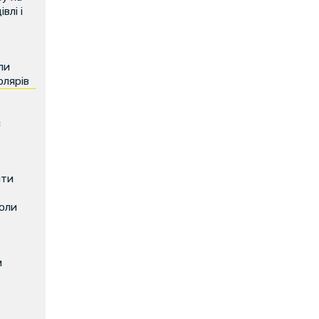
влі і
ли
олярів
є
ити
коли
м