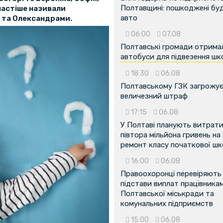
Полтавщині: пошкоджені буді
йчастіше називали
авто
 та Олександрами.
06:00
07.08
Полтавські громади отрима
автобуси для підвезення шк
18:30
06.08
Полтавському ГЗК загрожу
величезний штраф
17:15
06.08
У Полтаві планують витрат
півтора мільйона гривень на
ремонт класу початкової ш
16:00
06.08
Правоохоронці перевіряють
підстави виплат працівника
Полтавської міськради та
комунальних підприємств
15:00
06.08