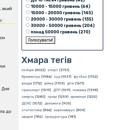
До 10 тисяч гривень (42)
10000 - 15000 гривень (64)
, який
15000 - 20000 гривень (145)
20000 - 30000 гривень (135)
30000 - 50000 гривень (204)
понад 50000 гривень (270)
фон
Хмара тегів
оки
поліція
(4022)
спорт
(3751)
Кременчук
(1986)
суд
(1937)
футбол
(1752)
влада
(1712)
війна
(1709)
діти
(1671)
о Дня
транспорт
(1519)
ДТП
(1511)
пожежа
(1398)
смерть
(1280)
гроші
(1259)
кримінал
(1225)
ДСНС
(1072)
допомога
(905)
статистика
(866)
коронавірус
(804)
ла до
аварія
(785)
прокуратура
(781)