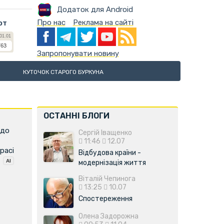
Додаток для Android
Про нас
Реклама на сайті
ют
Запропонувати новину
КУТОЧОК СТАРОГО БУРКУНА
ОСТАННІ БЛОГИ
 до
Сергій Іващенко
11:46
12.07
расі
Відбудова країни -
модернізація життя
Віталій Чепинога
13:25
10.07
Спостереження
Олена Задорожна