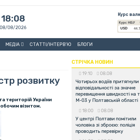
Курс вал
18:08
08/08/2026
МЕДІА
СТАТТІ/ІНТЕРВ'Ю
БЛОГИ
СТРІЧКА НОВИН
19:10
08.08
істр розвитку
Чотирьох водіїв притягнули
відповідальності за значне
перевищення швидкості на т
 та територій України
М-03 у Полтавській області
робочим візитом.
18:00
08.08
У центрі Полтави помітили
чоловіка зі зброєю: поліція
проводить перевірку