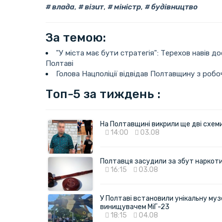
влада
,
візит
,
міністр
,
будівництво
За темою:
"У міста має бути стратегія": Терехов навів д
Полтаві
Голова Нацполіції відвідав Полтавщину з роб
Топ-5 за тиждень :
На Полтавщині викрили ще дві схеми 
14:00
03.08
Полтавця засудили за збут наркотик
16:15
03.08
У Полтаві встановили унікальну муз
винищувачем МіГ-23
18:15
04.08