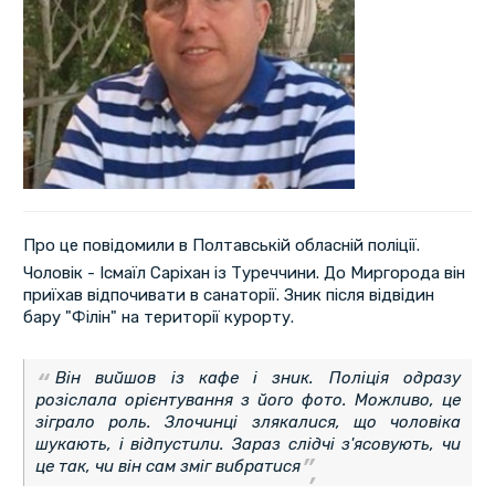
Про це повідомили в Полтавській обласній поліції.
Чоловік - Ісмаїл Саріхан із Туреччини. До Миргорода він
приїхав відпочивати в санаторії. Зник після відвідин
бару "Філін" на території курорту.
Він вийшов із кафе і зник. Поліція одразу
розіслала орієнтування з його фото. Можливо, це
зіграло роль. Злочинці злякалися, що чоловіка
шукають, і відпустили. Зараз слідчі з'ясовують, чи
це так, чи він сам зміг вибратися