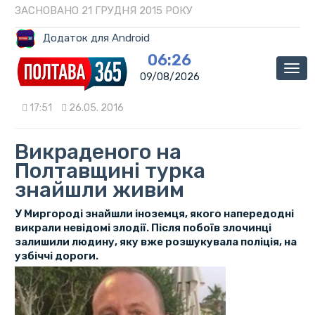
ЗАСНОВАНО 21 ГРУДНЯ 2015 РОКУ
Додаток для Android
06:26
Мен
09/08/2026
17:51
26.05. 2016
Викраденого на
Полтавщині турка
знайшли живим
У Миргороді знайшли іноземця, якого напередодні
викрали невідомі злодії. Після побоїв злочинці
залишили людину, яку вже розшукувала поліція, на
узбіччі дороги.