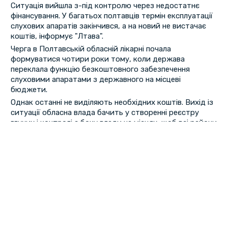
Ситуація вийшла з-під контролю через недостатнє
фінансування. У багатьох полтавців термін експлуатації
слухових апаратів закінчився, а на новий не вистачає
коштів, інформує "Лтава".
Черга в Полтавській обласній лікарні почала
формуватися чотири роки тому, коли держава
переклала функцію безкоштовного забезпечення
слуховими апаратами з державного на місцеві
бюджети.
Однак останні не виділяють необхідних коштів. Вихід із
ситуації обласна влада бачить у створенні реєстру
глухих і контролі з боку влади на місцях, щоб всі райони
виділяли необхідні кошти.
Перша
«