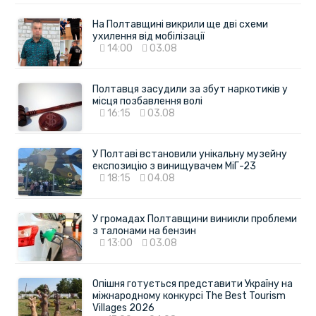
На Полтавщині викрили ще дві схеми
ухилення від мобілізації
14:00
03.08
Полтавця засудили за збут наркотиків у
місця позбавлення волі
16:15
03.08
У Полтаві встановили унікальну музейну
експозицію з винищувачем МіГ-23
18:15
04.08
У громадах Полтавщини виникли проблеми
з талонами на бензин
13:00
03.08
Опішня готується представити Україну на
міжнародному конкурсі The Best Tourism
Villages 2026