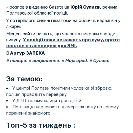
- розповів виданню Gazeta.ua
Юрій Сулаєв
, речник
Полтавської обласної поліції.
У потерпілого сильні гематоми на обличчі, наразі він у
лікарні.
Місцеві сайти пишуть, що чоловіка викрали заради
викупу.
У поліції поки не кажуть про суму, проте
вона не є таємницею для ЗМІ.
Артур ЗАПЕКА
поліція
,
викрадення
,
Миргород
,
Сулаєв
За темою:
У центрі Полтави помітили чоловіка зі зброєю:
поліція проводить перевірку
У ДТП травмувалися троє дітей
Полтавця підозрюють у смертельному ножовому
пораненні знайомого
Топ-5 за тиждень :