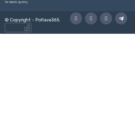
їм свою думку.
© Copyright -
Poltava365
.