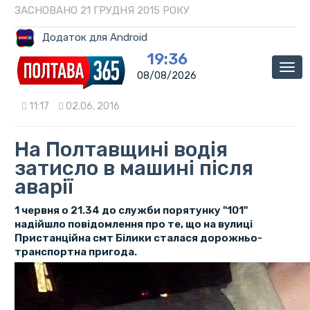
ЗАСНОВАНО 21 ГРУДНЯ 2015 РОКУ
Додаток для Android
19:36
Мен
08/08/2026
11:17
02.06. 2016
На Полтавщині водія
затисло в машині після
аварії
1 червня о 21.34 до служби порятунку "101"
надійшло повідомлення про те, що на вулиці
Пристанційна смт Білики сталася дорожньо-
транспортна пригода.