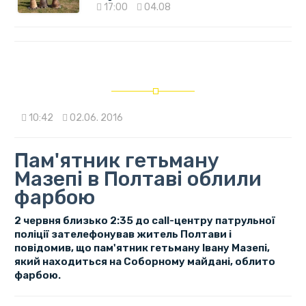
17:00
04.08
10:42
02.06. 2016
Пам'ятник гетьману
Мазепі в Полтаві облили
фарбою
2 червня близько 2:35 до call-центру патрульної
поліції зателефонував житель Полтави і
повідомив, що пам'ятник гетьману Івану Мазепі,
який находиться на Соборному майдані, облито
фарбою.