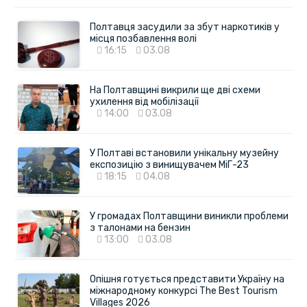
Полтавця засудили за збут наркотиків у
місця позбавлення волі
16:15
03.08
На Полтавщині викрили ще дві схеми
ухилення від мобілізації
14:00
03.08
У Полтаві встановили унікальну музейну
експозицію з винищувачем МіГ-23
18:15
04.08
У громадах Полтавщини виникли проблеми
з талонами на бензин
13:00
03.08
Опішня готується представити Україну на
міжнародному конкурсі The Best Tourism
Villages 2026