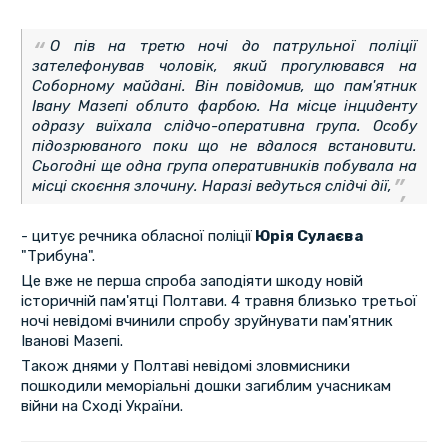
О пів на третю ночі до патрульної поліції
зателефонував чоловік, який прогулювався на
Соборному майдані. Він повідомив, що пам'ятник
Івану Мазепі облито фарбою. На місце інциденту
одразу виїхала слідчо-оперативна група. Особу
підозрюваного поки що не вдалося встановити.
Сьогодні ще одна група оперативників побувала на
місці скоєння злочину. Наразі ведуться слідчі дії,
- цитує речника обласної поліції
Юрія Сулаєва
"Трибуна".
Це вже не перша спроба заподіяти шкоду новій
історичній пам'ятці Полтави. 4 травня близько третьої
ночі невідомі вчинили спробу зруйнувати пам'ятник
Іванові Мазепі.
Також днями у Полтаві невідомі зловмисники
пошкодили меморіальні дошки загиблим учасникам
війни на Сході України.