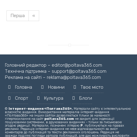
Перша
«
Головний редактор – editor@poltava365.com
Технічна підтримка – support@poltava365.com
Реклама на сайті – reklama@poltava365.com
Головна
Новини
Твоє місто
Спорт
Культура
Блоги
©
Інтернет-видання «Полтава365».
Матеріали сайту є інтелектуальною
власністю видання. Використання матеріалів інтернет-видання
«Полтава365» на інших сайтах дозволяється тільки за наявності
гіперпосилання на сайт
poltava365.com
не закриті для індексації
пошуковими системами, в друкованих виданнях - тільки за письмовою
згодою редакції. Матеріали, позначені літерою
Р
, публікуються на правах
реклами. Редакція інтернет-видання не несе відповідальності за зміст
коментарів до публікацій та тексти рекламних оголошень. Редакція не
завжди поділяє погляди авторів публікацій, але дає можливість висловити