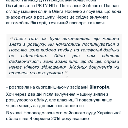
аварію. На місці ДТП працювали поліцейські
Октябрського РВ ГУ НП в Полтавській області. Під час
огляду машини слідча Ольга Носенко з'ясувала, що вона
знаходиться в розшуку. Через це слідча вилучила
автомобіль Вікторії, технічний паспорт та ключі.
Після того, як було встановлено, що машина
знята з розшуку, ми намагались поспілкуватися з
Носенко, вона кидала трубку, на телефонні дзвінки
не відповідала. Один раз нам вдалося
додзвонитися і вона зазначила, що до цієї справи
немає ніякого відношення. Жодних документів чи
пояснень ми не отримали,
- розповіла на сьогоднішньому засіданні
Вікторія
.
Хоч через два дні після вилучення машину зняли з
розшукового обліку, але власниці її повернули лише
через місяць за допомогою адвокатів.
В ухвалі Нововодолазького районного суду Харківської
області від 4 березня 2016 року вказано: