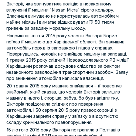
Вікторії, яка звинуватила поліцію в незаконному
вилученні її машини "Nissan Micra" сірого кольору.
Власниця вимушено не користувалась автомобілем
майже місяць і вимагає відшкодувати їй 50 тисяч
гривень за завдану моральну шкоду.
Наприкінці квітня 2015 року чоловік Вікторії Борис
поїхав її машиною до Харківської області. Він залишив
автомобіль поряд із заправкою і пішов у справах.
Повернувшись, чоловік не знайшов машину на заправці.
1 травня 2015 року слідчий Нововодолазького РВ міліції
Харківщини розпочав досудове слідство за фактом
незаконного заволодіння транспортним засобом. Заяву
про зникнення атомобіля написала власниця.
20 травня 2015 року машина знайшлася – її повернув
знайомий, який сказав, що чоловік Вікторії залишив
машину в нього і, скоріше, забув, бо був напідпитку.
Вікторія повідомила слідчих про повернення
автомобіля, і 30 серпня 2015 року правоохоронці з
Харківщини закрили справу у зв'язку з відсутністю
складу кримінального правопорушення.
15 лютого 2016 року Вікторія потрапила в Полтаві в