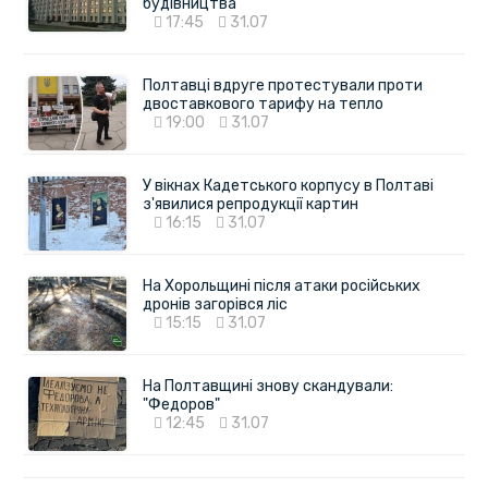
будівництва
17:45
31.07
Полтавці вдруге протестували проти
двоставкового тарифу на тепло
19:00
31.07
У вікнах Кадетського корпусу в Полтаві
з'явилися репродукції картин
16:15
31.07
На Хорольщині після атаки російських
дронів загорівся ліс
15:15
31.07
На Полтавщині знову скандували:
"Федоров"
12:45
31.07