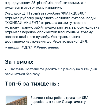
під керуванням 26-річної місцевої жительки, яка
рухалася в зустрічному напрямку.
Унаслідок ДТП водій автомобіля "ФІАТ-ДОБЛО"
отримав рублену рану лівого колінного суглоба, водій
"ХЮНДАЙ-АКЦЕНТ" отримала закриту черепно-
мозкову травму, забій грудної клітини, велосипедистка
отримала перелом обох кісток лівої гомілки, травму
правого колінного суглобу. Усіх травмованих
доставлено на лікування до Решетилівської ЦРЛ.
аварія
,
ДТП
,
Решетилівка
За темою:
Частина Полтави та десять сіл району на п'ять днів
залишаться без газу
Топ-5 за тиждень :
Завищені ціни: робоча група при ОВА
перевірила підряди Департаменту