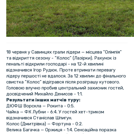
18 червня у Савинцях грали лідери — місцева "Олімпія"
та відкриття сезону - "Колос" (Лазірки). Рахунок із
пенальті відкрили господарі - на 12-й хвилині
відзначився Ігор Рудюк. Проте втримати перевагу
лідеру першості не вдалося. За 12 хвилин до фінального
свистка "Колос" відігрався після розіграшу кутового.
Головою влучно пробив центральний захисник гостей,
досвідчений Михайло Денисов - 1:1.
Результати інших матчів туру:
ДЮФШ Ворскла — Рокита - 0:5.
Чайка — ФК Лубни - 6:4. У гостей хет-триком
відзначився Станіслав Шпигун.
Колос (Дмитрівка) — Фортуна - 0:2.
Велика Багачка — Оржиця - 1:4. Сенсаційна поразка