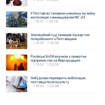
У Полтаві встановили унікальну музейну
експозицію з винищувачем МіГ-23
18:15
04.08
Апеляційний суд залишив під вартою
поліцейського з Полтавщини
14:30
05.08
Російські БпЛА влучили у приватне
підприємство на Миргородщині
15:00
03.08
Омбудсман перевірить мобілізацію
полтавця після інсульту
18:00
05.08