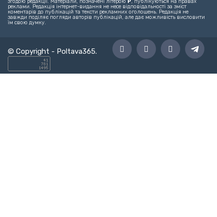
Головна
Новини
Твоє місто
Спорт
Культура
Блоги
©
Інтернет-видання «Полтава365».
Матеріали сайту є інтелектуальною
власністю видання. Використання матеріалів інтернет-видання
«Полтава365» на інших сайтах дозволяється тільки за наявності
гіперпосилання на сайт
poltava365.com
не закриті для індексації
пошуковими системами, в друкованих виданнях - тільки за письмовою
згодою редакції. Матеріали, позначені літерою
Р
, публікуються на правах
реклами. Редакція інтернет-видання не несе відповідальності за зміст
коментарів до публікацій та тексти рекламних оголошень. Редакція не
завжди поділяє погляди авторів публікацій, але дає можливість висловити
їм свою думку.
© Copyright -
Poltava365
.