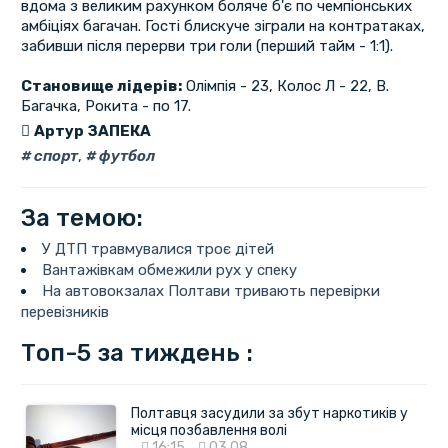
вдома з великим рахунком боляче б'є по чемпіонських
амбіціях багачан. Гості блискуче зіграли на контратаках,
забивши після перерви три голи (перший тайм - 1:1).
Становище лідерів:
Олімпія - 23, Колос Л - 22, В.
Багачка, Рокита - по 17.
Артур ЗАПЕКА
спорт
,
футбол
За темою:
У ДТП травмувалися троє дітей
Вантажівкам обмежили рух у спеку
На автовокзалах Полтави тривають перевірки
перевізників
Топ-5 за тиждень :
Полтавця засудили за збут наркотиків у
місця позбавлення волі
16:15
03.08