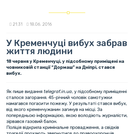
21:31
18.06. 2016
У Кременчуці вибух забрав
життя людини
18 червня у Кременчуці, у підсобному приміщені на
човниковій станції “Дормаш” на Дніпрі, стався
вибух.
Як пише видання
telegraf.in.ua
, у підсобному приміщенні
сталося загорання. 45-річний чоловік самотужки
намагався погасити пожежу. У результаті стався вибух,
від якого кременчужанин загинув на місці. За
попередньою інформацією, якою володіють журналісти,
зірвався газовий балон.
Поліція відкрила кримінальне провадження, а свідків
трагедії прохають звернутися до правоохоронців.