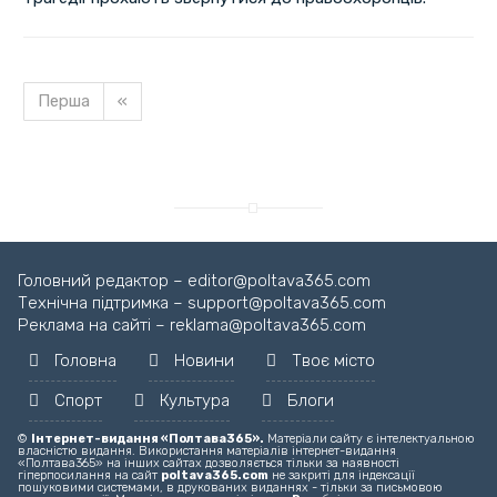
Перша
«
Завантажуємо новину...
Головний редактор – editor@poltava365.com
Технічна підтримка – support@poltava365.com
Реклама на сайті – reklama@poltava365.com