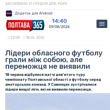
ЗАСНОВАНО 21 ГРУДНЯ 2015 РОКУ
Додаток для Android
14:40
Мен
09/08/2026
22:08
18.06. 2016
Лідери обласного футболу
грали між собою, але
переможця не виявили
18 червня відбулися матчі дев’ятого туру
чемпіонату Полтавської області з футболу серед
аматорських команд. У Савинцях зустрічалися
лідери вищої ліги, які не виявили переможця.