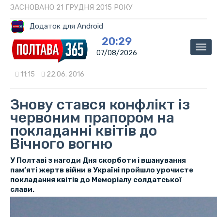
ЗАСНОВАНО 21 ГРУДНЯ 2015 РОКУ
Додаток для Android
20:29
Мен
07/08/2026
11:15
22.06. 2016
Знову стався конфлікт із
червоним прапором на
покладанні квітів до
Вічного вогню
У Полтаві з нагоди Дня скорботи і вшанування
пам’яті жертв війни в Україні пройшло урочисте
покладання квітів до Меморіалу солдатської
слави.