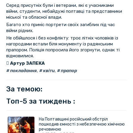
Серед присутніх були і ветерани, які є учасниками
війни, студенти, небайдужі полтавці та представники
міської та обласної влади.
Багато хто приніс портрети своїх загиблих під час
війни рідних.
Не обійшлося і без конфлікту: троє літніх чоловіків із
нагородами встали біля монументу із радянським
прапором. Поліція попросила його згорнути, однак ті
відмовилися.
Артур ЗАПЕКА
покладання
,
квіти
,
прапор
За темою:
Топ-5 за тиждень :
На Полтавщині російський обстріл
пошкодив ємності з небезпечною хімічною
речовиною