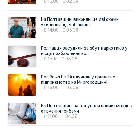
15:00
02.08
На Полтавщині викрили ще дві схеми
ухилення від мобілізації
14:00
03.08
Полтавця засудили за збут наркотиків у
місця позбавлення волі
16:15
03.08
Російські БпЛА влучили у приватне
підприємство на Миргородщині
15:00
03.08
На Полтавщині зафіксували новий випадок
отруєння грибами
11:00
04.08