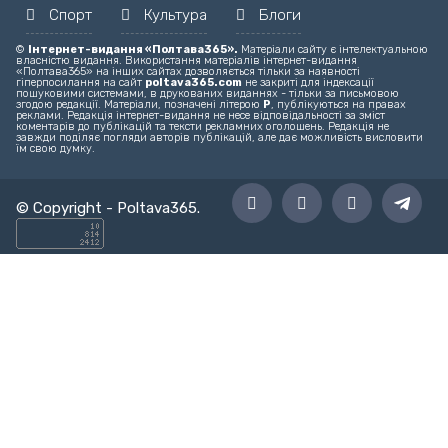
Головний редактор – editor@poltava365.com
Технічна підтримка – support@poltava365.com
Реклама на сайті – reklama@poltava365.com
Головна
Новини
Твоє місто
Спорт
Культура
Блоги
©
Інтернет-видання «Полтава365».
Матеріали сайту є інтелектуальною
власністю видання. Використання матеріалів інтернет-видання
«Полтава365» на інших сайтах дозволяється тільки за наявності
гіперпосилання на сайт
poltava365.com
не закриті для індексації
пошуковими системами, в друкованих виданнях - тільки за письмовою
згодою редакції. Матеріали, позначені літерою
Р
, публікуються на правах
реклами. Редакція інтернет-видання не несе відповідальності за зміст
коментарів до публікацій та тексти рекламних оголошень. Редакція не
завжди поділяє погляди авторів публікацій, але дає можливість висловити
їм свою думку.
© Copyright -
Poltava365
.