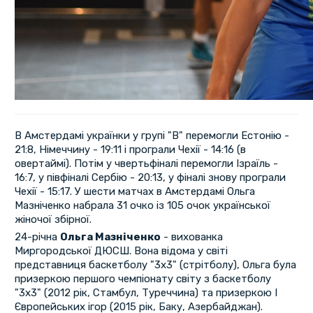
В Амстердамі українки у групі "В" перемогли Естонію -
21:8, Німеччину - 19:11 і програли Чехії - 14:16 (в
овертаймі). Потім у чвертьфіналі перемогли Ізраїль -
16:7, у півфіналі Сербію - 20:13, у фіналі знову програли
Чехії - 15:17. У шести матчах в Амстердамі Ольга
Мазніченко набрала 31 очко із 105 очок української
жіночої збірної.
24-річна
Ольга Мазніченко
- вихованка
Миргородської ДЮСШ. Вона відома у світі
представниця баскетболу "3х3" (стрітболу), Ольга була
призеркою першого чемпіонату світу з баскетболу
"3х3" (2012 рік, Стамбул, Туреччина) та призеркою І
Європейських ігор (2015 рік, Баку, Азербайджан).