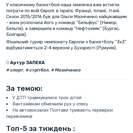
У класичному баскетболі наша землячка вже встигла
пограти по всій Європі: в Ізраїлі, Франції, Іспанії, Італії.
Сезон 2015/2016 був для Ольги Мазніченко найцікавішим
- вона розпочала його у команді "Бельфіус" (Намюр,
Бельгія), а завершила в команді "Нефтохімік" (Бургас,
Болгарія).
Фінальний турнір чемпіонату Європи з баскетболу "3х3"
відбуватиметься 2-4 вересня у Бухаресті (Румунія).
Артур ЗАПЕКА
спорт
,
стрітбол
,
Мазніченко
За темою:
У ДТП травмувалися троє дітей
Вантажівкам обмежили рух у спеку
На автовокзалах Полтави тривають перевірки
перевізників
Топ-5 за тиждень :