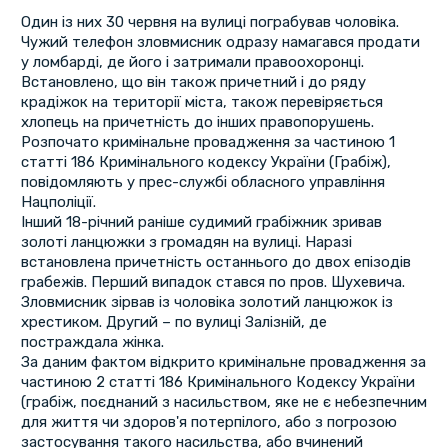
Один із них 30 червня на вулиці пограбував чоловіка.
Чужий телефон зловмисник одразу намагався продати
у ломбарді, де його і затримали правоохоронці.
Встановлено, що він також причетний і до ряду
крадіжок на території міста, також перевіряється
хлопець на причетність до інших правопорушень.
Розпочато кримінальне провадження за частиною 1
статті 186 Кримінального кодексу України (Грабіж),
повідомляють у прес-службі обласного управління
Нацполіції.
Інший 18-річний раніше судимий грабіжник зривав
золоті ланцюжки з громадян на вулиці. Наразі
встановлена причетність останнього до двох епізодів
грабежів. Перший випадок стався по пров. Шухевича.
Зловмисник зірвав із чоловіка золотий ланцюжок із
хрестиком. Другий – по вулиці Залізній, де
постраждала жінка.
За даним фактом відкрито кримінальне провадження за
частиною 2 статті 186 Кримінального Кодексу України
(грабіж, поєднаний з насильством, яке не є небезпечним
для життя чи здоров'я потерпілого, або з погрозою
застосування такого насильства, або вчинений