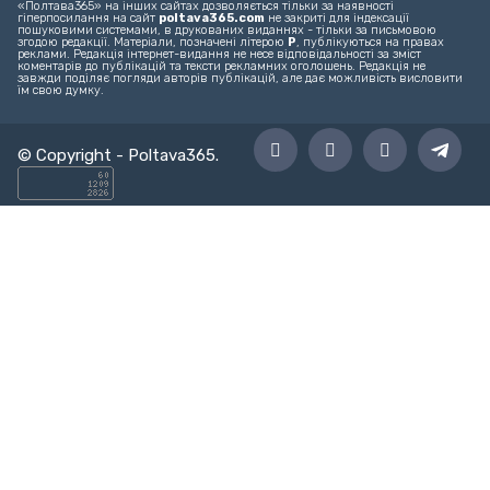
Технічна підтримка – support@poltava365.com
Реклама на сайті – reklama@poltava365.com
Головна
Новини
Твоє місто
Спорт
Культура
Блоги
©
Інтернет-видання «Полтава365».
Матеріали сайту є інтелектуальною
власністю видання. Використання матеріалів інтернет-видання
«Полтава365» на інших сайтах дозволяється тільки за наявності
гіперпосилання на сайт
poltava365.com
не закриті для індексації
пошуковими системами, в друкованих виданнях - тільки за письмовою
згодою редакції. Матеріали, позначені літерою
Р
, публікуються на правах
реклами. Редакція інтернет-видання не несе відповідальності за зміст
коментарів до публікацій та тексти рекламних оголошень. Редакція не
завжди поділяє погляди авторів публікацій, але дає можливість висловити
їм свою думку.
© Copyright -
Poltava365
.