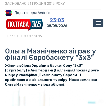
ЗАСНОВАНО 21 ГРУДНЯ 2015 РОКУ
Додаток для Android
23:03
Мен
08/08/2026
13:57
03.07. 2016
Ольга Мазніченко зіграє у
фіналі Євробаскету "3х3"
Жіноча збірна України з баскетболу "3х3"
(стрітболу) в Амстердамі (Голландія) посіла друге
місце у кваліфікації чемпіонату Європи - і
пробилася до фінального турніру. Наша землячка
Ольга Мазніченко - зірка збірної.