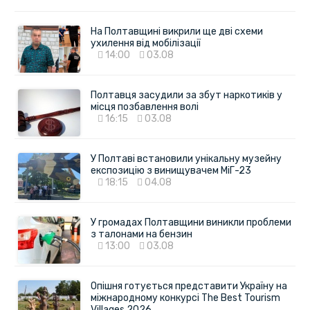
На Полтавщині викрили ще дві схеми
ухилення від мобілізації
14:00
03.08
Полтавця засудили за збут наркотиків у
місця позбавлення волі
16:15
03.08
У Полтаві встановили унікальну музейну
експозицію з винищувачем МіГ-23
18:15
04.08
У громадах Полтавщини виникли проблеми
з талонами на бензин
13:00
03.08
Опішня готується представити Україну на
міжнародному конкурсі The Best Tourism
Villages 2026