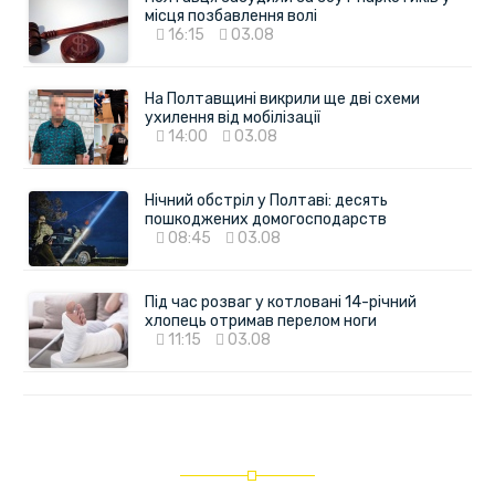
місця позбавлення волі
16:15
03.08
На Полтавщині викрили ще дві схеми
ухилення від мобілізації
14:00
03.08
Нічний обстріл у Полтаві: десять
пошкоджених домогосподарств
08:45
03.08
Під час розваг у котловані 14-річний
хлопець отримав перелом ноги
11:15
03.08