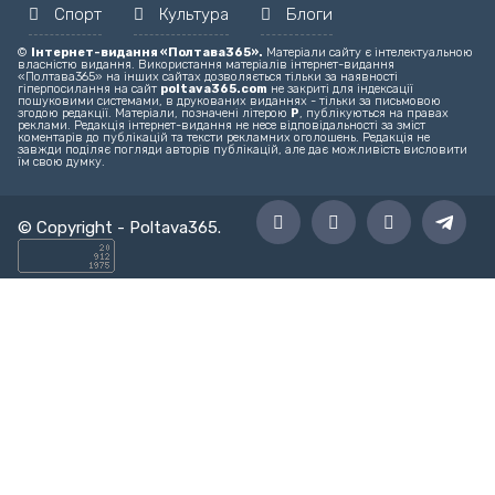
Спорт
Культура
Блоги
©
Інтернет-видання «Полтава365».
Матеріали сайту є інтелектуальною
власністю видання. Використання матеріалів інтернет-видання
«Полтава365» на інших сайтах дозволяється тільки за наявності
гіперпосилання на сайт
poltava365.com
не закриті для індексації
пошуковими системами, в друкованих виданнях - тільки за письмовою
згодою редакції. Матеріали, позначені літерою
Р
, публікуються на правах
реклами. Редакція інтернет-видання не несе відповідальності за зміст
коментарів до публікацій та тексти рекламних оголошень. Редакція не
завжди поділяє погляди авторів публікацій, але дає можливість висловити
їм свою думку.
© Copyright -
Poltava365
.