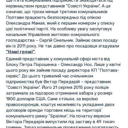
Ще п'ять комунальних підприємств знаходяться під
керівництвом представників "Совісті України". А це
означає, що трохи менше третини комунальників
Полтави працюють безпосередньо під опікою
Олександра Мамая, який є першим номером у списку
цієї політичної партії. На особливу увагу заслуговує
начальник Управління житлово-комунального
господарства – Сергій Сінельник. Займає свою посаду
він із 2011 року. Не так давно про посадовця згадували
"Наші гроші"
.
Єдиний представник у комунальній сфері міста від
Блоку Петра Порошенка - Олександр Нос. Лише у квітні
цього року він зайняв посаду директора КП "Полтава-
сервіс". До цього тривалий час очільником
підприємства був Віктор Передерій – представник
"Совісті України". Його 21 серпня 2015 року поліція
затримала за підозрою отримання хабара у розмірі
1800 долларів США. Саме стільки, за версією
правоохоронців, коштує можливість укладання двох
договорів оренди торгових місць на території
комунального ринку "Браїлки". На початку вересня
Віктора Передерія випустили під заставу в 49 тисяч
гривень. Зараз кримінальне провадження розглядають