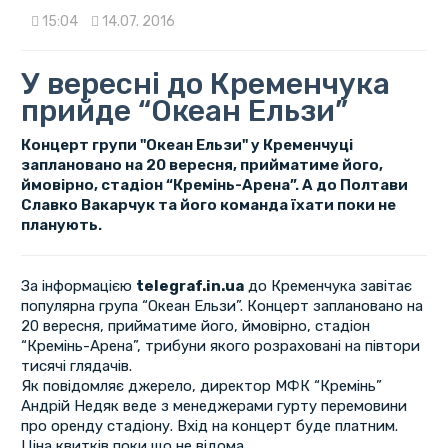
15:04
14.07. 2016
У вересні до Кременчука
прийде “Океан Ельзи”
Концерт групи "Океан Ельзи" у Кременчуці
заплановано на 20 вересня, прийматиме його,
ймовірно, стадіон “Кремінь-Арена”. А до Полтави
Славко Вакарчук та його команда їхати поки не
планують.
За інформацією
telegraf.in.ua
до Кременчука завітає
популярна група “Океан Ельзи”. Концерт заплановано на
20 вересня, прийматиме його, ймовірно, стадіон
“Кремінь-Арена”, трибуни якого розраховані на півтори
тисячі глядачів.
Як повідомляє джерело, директор МФК “Кремінь”
Андрій Недяк веде з менеджерами гурту перемовини
про оренду стадіону. Вхід на концерт буде платним.
Ціна квитків поки що не відома.