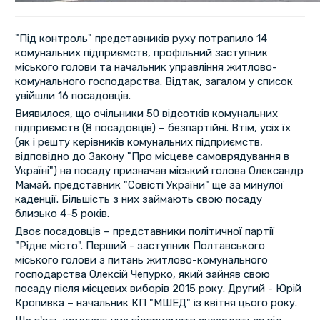
"Під контроль" представників руху потрапило 14
комунальних підприємств, профільний заступник
міського голови та начальник управління житлово-
комунального господарства. Відтак, загалом у список
увійшли 16 посадовців.
Виявилося, що очільники 50 відсотків комунальних
підприємств (8 посадовців) – безпартійні. Втім, усіх їх
(як і решту керівників комунальних підприємств,
відповідно до Закону "Про місцеве самоврядування в
Україні") на посаду призначав міський голова Олександр
Мамай, представник "Совісті України" ще за минулої
каденції. Більшість з них займають свою посаду
близько 4-5 років.
Двоє посадовців – представники політичної партії
"Рідне місто". Перший - заступник Полтавського
міського голови з питань житлово-комунального
господарства Олексій Чепурко, який зайняв свою
посаду після місцевих виборів 2015 року. Другий - Юрій
Кропивка – начальник КП "МШЕД" із квітня цього року.