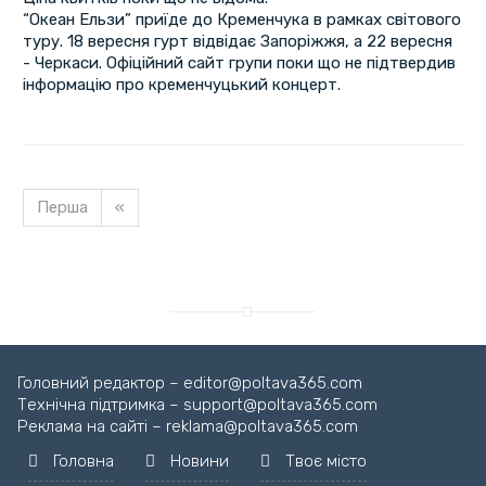
“Океан Ельзи” приїде до Кременчука в рамках світового
туру. 18 вересня гурт відвідає Запоріжжя, а 22 вересня
- Черкаси. Офіційний сайт групи поки що не підтвердив
інформацію про кременчуцький концерт.
Перша
«
Головний редактор – editor@poltava365.com
Технічна підтримка – support@poltava365.com
Реклама на сайті – reklama@poltava365.com
Головна
Новини
Твоє місто