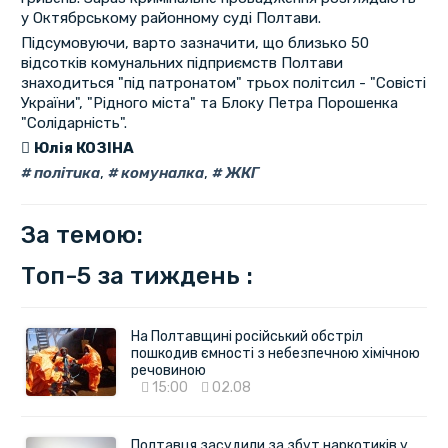
у Октябрському районному суді Полтави.
Підсумовуючи, варто зазначити, що близько 50
відсотків комунальних підприємств Полтави
знаходиться "під патронатом" трьох політсил - "Совісті
України", "Рідного міста" та Блоку Петра Порошенка
"Солідарність".
Юлія КОЗІНА
політика
,
комуналка
,
ЖКГ
За темою:
Топ-5 за тиждень :
На Полтавщині російський обстріл
пошкодив ємності з небезпечною хімічною
речовиною
15:00
02.08
Полтавця засудили за збут наркотиків у