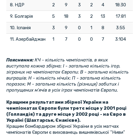
8. НДР
2
9
3
2
4
18:30
9. Болгарія
5
18
3
2
13
17:81
10. Іспанія
3
9
0
1
8
3:55
11. Азербайджан
1
7
0
0
7
3:104
Пояснення:
КЧ - кількість чемпіонатів, в яких
виступала кожна збірна; І - загальна кількість ігор,
зіграних на чемпіонатах Європи; В - загальна кількість
виграшів; Н - кількість нічиїх; П - загальна кількість
поразок; М - загальна кількість (різниця) забитих і
пропущених м'ячів в усіх іграх чемпіонатів Європи.
Кращими результатами збірної України на
чемпіонатах Європи були третє місце у 2001 році
(Голландія) та друге місце у 2002 році - на Євро в
Україні (Шахтарськ, Єнакієве).
Кращим бомбардиром збірної України в усіх матчах
чемпіонатів Європи є вихованець вишняківської "Ниви"