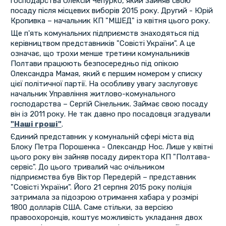
господарства Олексій Чепурко, який зайняв свою
посаду після місцевих виборів 2015 року. Другий - Юрій
Кропивка – начальник КП "МШЕД" із квітня цього року.
Ще п'ять комунальних підприємств знаходяться під
керівництвом представників "Совісті України". А це
означає, що трохи менше третини комунальників
Полтави працюють безпосередньо під опікою
Олександра Мамая, який є першим номером у списку
цієї політичної партії. На особливу увагу заслуговує
начальник Управління житлово-комунального
господарства – Сергій Сінельник. Займає свою посаду
він із 2011 року. Не так давно про посадовця згадували
"Наші гроші"
.
Єдиний представник у комунальній сфері міста від
Блоку Петра Порошенка - Олександр Нос. Лише у квітні
цього року він зайняв посаду директора КП "Полтава-
сервіс". До цього тривалий час очільником
підприємства був Віктор Передерій – представник
"Совісті України". Його 21 серпня 2015 року поліція
затримала за підозрою отримання хабара у розмірі
1800 долларів США. Саме стільки, за версією
правоохоронців, коштує можливість укладання двох