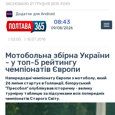
ЗАСНОВАНО 21 ГРУДНЯ 2015 РОКУ
Додаток для Android
08:43
Мен
09/08/2026
02:00
15.07. 2016
Мотобольна збірна України
- у топ-5 рейтингу
чемпіонатів Європи
Напередодні чемпіонату Європи з мотоболу, який
26 липня стартує в Голландії, білоруський
"Прессбол" опублікував історичну - велику
турнірну таблицю за підсумками всіх попередніх
чемпіонатів Старого Світу.