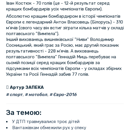
Іван Костюк - 70 голів (це - 12-й результат серед
кращих бомбардирів усіх чемпіонатів Європи).
Абсолютно кращим бомбардиром в історії чемпіонатів
Європи є легендарний Антон Власовець (Білорусь) - 310
м'ячів (свого часу він встиг зіграти кілька матчів у складі
полтавського "Вимпела").
Інший вихованець вишняківської "Ниви" Володимир
Сосницький, який грає за Росію, має другий показник
результативності - 228 м'ячів. А вихованець
полтавського "Вимпела" Геннадій Миць перебуває на
сьомій позиції серед кращих бомбардирів за
підсумками всіх чемпіонатів Європи - у складах збірних
України та Росії Геннадій забив 77 голів.
Артур ЗАПЕКА
спорт
,
мотобол
,
Євро-2016
За темою:
У ДТП травмувалися троє дітей
Вантажівкам обмежили рух у спеку