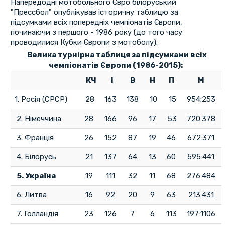
Напередодні мотобольного Євро білоруський
"Прессбол" опублікував історичну таблицю за
підсумками всіх попередніх чемпіонатів Європи,
починаючи з першого - 1986 року (до того часу
проводилися Кубки Європи з мотоболу).
Велика турнірна таблиця за підсумками всіх
чемпіонатів Європи (1986-2015):
КЧ
І
В
Н
П
М
1. Росія (СРСР)
28
163
138
10
15
954:253
2. Німеччина
28
166
96
17
53
720:378
3. Франція
26
152
87
19
46
672:371
4. Білорусь
21
137
64
13
60
595:441
5. Україна
19
111
32
11
68
276:484
6. Литва
16
92
20
9
63
213:431
7. Голландія
23
126
7
6
113
197:1106