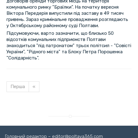
договорів оренди торгових місць на території
комунального ринку "Браїлки". На початку вересня
Віктора Передерія випустили під заставу в 49 тисяч
гривень. Зараз кримінальне провадження розглядають
у Октябрському районному суді Полтави.
Підсумовуючи, варто зазначити, що близько 50
відсотків комунальних підприємств Полтави
знаходиться "під патронатом" трьох політсил - "Совісті
України", "Рідного міста" та Блоку Петра Порошенка
"Солідарність".
Перша
«
Головний редактор – editor@poltava365.com