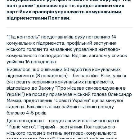
контролем" дізнався про те, представники яких
партійних прапорів управляють комунальними
підприємствами Полтави.
"Під контроль" представників руху потрапило 14
комунальних підприємств, профільний заступник
міського голови та начальник управління житлово-
комунального господарства. Відтак, загалом у список
увійшли 16 посадовців.
Виявилося, що очільники 50 відсотків комунальних
підприємств (8 посадовців) – безпартійні. Втім, усіх їх
(як і решту керівників комунальних підприємств,
відповідно до Закону "Про місцеве самоврядування в
Україні") на посаду призначав міський голова Олександр
Мамай, представник "Совісті України" ще за минулої
каденції. Більшість з них займають свою посаду
близько 4-5 років.
Двоє посадовців – представники політичної партії
"Рідне місто". Перший - заступник Полтавського
міського голови з питань житлово-комунального