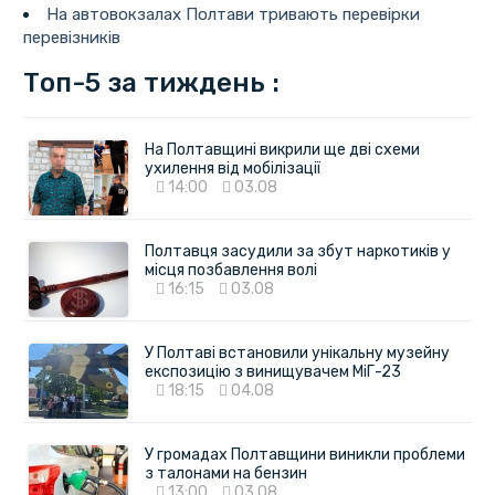
На автовокзалах Полтави тривають перевірки
перевізників
Топ-5 за тиждень :
На Полтавщині викрили ще дві схеми
ухилення від мобілізації
14:00
03.08
Полтавця засудили за збут наркотиків у
місця позбавлення волі
16:15
03.08
У Полтаві встановили унікальну музейну
експозицію з винищувачем МіГ-23
18:15
04.08
У громадах Полтавщини виникли проблеми
з талонами на бензин
13:00
03.08