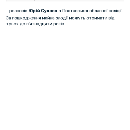
- розповів
Юрій Сулаєв
з Полтавської обласної поліції.
За пошкодження майна злодії можуть отримати від
трьох до п'ятнадцяти років.
Перша
«
Головний редактор – editor@poltava365.com
Технічна підтримка – support@poltava365.com
Реклама на сайті – reklama@poltava365.com
Головна
Новини
Твоє місто
Спорт
Культура
Блоги