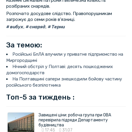
наземні сигнальні патрони і величезна кількість
розібраних снарядів.
Розпочато досудове слідство. Правопорушникам
загрожує до семи років в'язниці.
вибух
,
снаряд
,
Терни
За темою:
Російські БпЛА влучили у приватне підприємство на
Миргородщині
Нічний обстріл у Полтаві: десять пошкоджених
домогосподарств
На Полтавщині сапери знешкодили бойову частину
російського безпілотника
Топ-5 за тиждень :
Завищені ціни: робоча група при ОВА
перевірила підряди Департаменту
будівництва
17:45
31.07