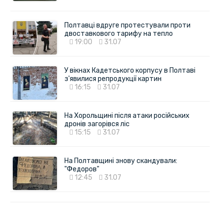
Полтавці вдруге протестували проти
двоставкового тарифу на тепло
19:00
31.07
У вікнах Кадетського корпусу в Полтаві
з'явилися репродукції картин
16:15
31.07
На Хорольщині після атаки російських
дронів загорівся ліс
15:15
31.07
На Полтавщині знову скандували:
"Федоров"
12:45
31.07