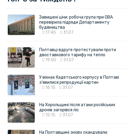
Завищені ціни: робоча група при ОВА
перевірила підряди Департаменту
будівництва
17:45
31.07
Полтавці вдруге протестували проти
двоставкового тарифу на тепло
19:00
31.07
У вікнах Кадетського корпусу в Полтаві
з'явилися репродукції картин
16:15
31.07
На Хорольщині після атаки російських
дронів загорівся ліс
15:15
31.07
На Полтавщині знову скандували: