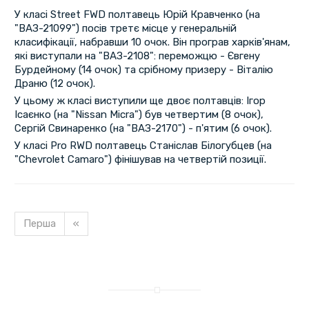
У класі Street FWD полтавець Юрій Кравченко (на
"ВАЗ-21099") посів третє місце у генеральній
класифікації, набравши 10 очок. Він програв харків'янам,
які виступали на "ВАЗ-2108": переможцю - Євгену
Бурдейному (14 очок) та срібному призеру - Віталію
Драню (12 очок).
У цьому ж класі виступили ще двоє полтавців: Ігор
Ісаєнко (на "Nissan Micra") був четвертим (8 очок),
Сергій Свинаренко (на "ВАЗ-2170") - п'ятим (6 очок).
У класі Pro RWD полтавець Станіслав Білогубцев (на
"Chevrolet Camaro") фінішував на четвертій позиції.
Перша
«