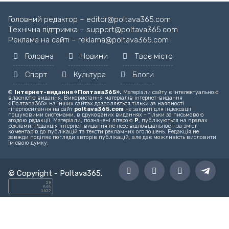
Головний редактор – editor@poltava365.com
Технічна підтримка – support@poltava365.com
Реклама на сайті – reklama@poltava365.com
Головна
Новини
Твоє місто
Спорт
Культура
Блоги
©
Інтернет-видання «Полтава365».
Матеріали сайту є інтелектуальною
власністю видання. Використання матеріалів інтернет-видання
«Полтава365» на інших сайтах дозволяється тільки за наявності
гіперпосилання на сайт
poltava365.com
не закриті для індексації
пошуковими системами, в друкованих виданнях - тільки за письмовою
згодою редакції. Матеріали, позначені літерою
Р
, публікуються на правах
реклами. Редакція інтернет-видання не несе відповідальності за зміст
коментарів до публікацій та тексти рекламних оголошень. Редакція не
завжди поділяє погляди авторів публікацій, але дає можливість висловити
їм свою думку.
© Copyright -
Poltava365
.