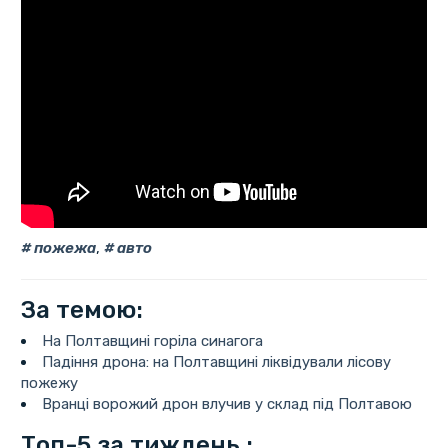
пожежа
,
авто
За темою:
На Полтавщині горіла синагога
Падіння дрона: на Полтавщині ліквідували лісову
пожежу
Вранці ворожий дрон влучив у склад під Полтавою
Топ-5 за тиждень :