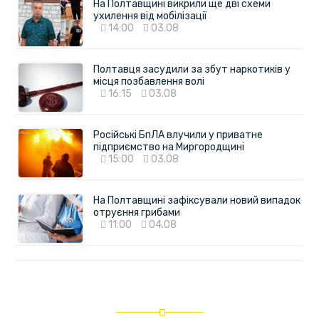
На Полтавщині викрили ще дві схеми
ухилення від мобілізації
14:00
03.08
Полтавця засудили за збут наркотиків у
місця позбавлення волі
16:15
03.08
Російські БпЛА влучили у приватне
підприємство на Миргородщині
15:00
03.08
На Полтавщині зафіксували новий випадок
отруєння грибами
11:00
04.08