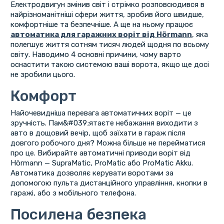
Електродвигун змінив світ і стрімко розповсюдився в
найрізноманітніші сфери життя, зробив його швидше,
комфортніше та безпечніше. А ще на ньому працює
автоматика для гаражних воріт від Hörmann
, яка
полегшує життя сотням тисяч людей щодня по всьому
світу. Наводимо 4 основні причини, чому варто
оснастити такою системою ваші ворота, якщо ще досі
не зробили цього.
Комфорт
Найочевидніша перевага автоматичних воріт — це
зручність. Пам&#039;ятаєте небажання виходити з
авто в дощовий вечір, щоб заїхати в гараж після
довгого робочого дня? Можна більше не перейматися
про це. Вибирайте автоматичні приводи воріт від
Hörmann — SupraMatic, ProMatic або ProMatic Akku.
Автоматика дозволяє керувати воротами за
допомогою пульта дистанційного управління, кнопки в
гаражі, або з мобільного телефона.
Посилена безпека