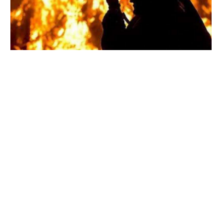
Надзвичайний рівень небезпеки діятиме щонайменше