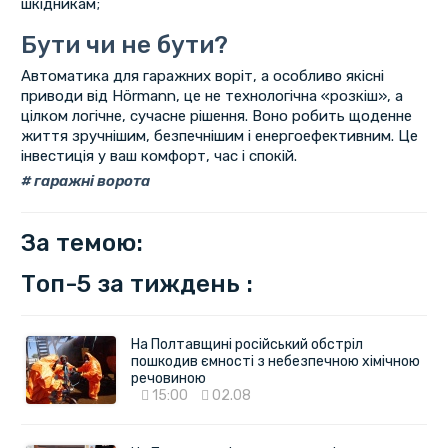
шкідникам;
Бути чи не бути?
Автоматика для гаражних воріт, а особливо якісні
приводи від Hörmann, це не технологічна «розкіш», а
цілком логічне, сучасне рішення. Воно робить щоденне
життя зручнішим, безпечнішим і енергоефективним. Це
інвестиція у ваш комфорт, час і спокій.
гаражні ворота
За темою:
Топ-5 за тиждень :
На Полтавщині російський обстріл
пошкодив ємності з небезпечною хімічною
речовиною
15:00
02.08