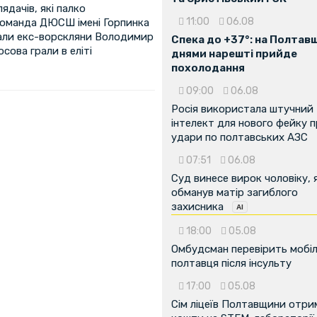
ядачів, які палко
11:00
06.08
 команда ДЮСШ імені Горпинка
чали екс-ворскляни Володимир
Спека до +37°: на Полтав
сова грали в еліті
днями нарешті прийде
похолодання
09:00
06.08
Росія використала штучний
інтелект для нового фейку 
удари по полтавських АЗС
07:51
06.08
Суд винесе вирок чоловіку, 
обманув матір загиблого
захисника
18:00
05.08
...
Омбудсман перевірить мобіл
полтавця після інсульту
17:00
05.08
Сім ліцеїв Полтавщини отр