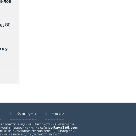
вилов
ад 80
х у
т
Культура
Блоги
 власністю видання. Використання матеріалів
вності гіперпосилання на сайт
poltava365.com
льки за письмовою згодою редакції. Матеріали,
ння не несе відповідальності за зміст