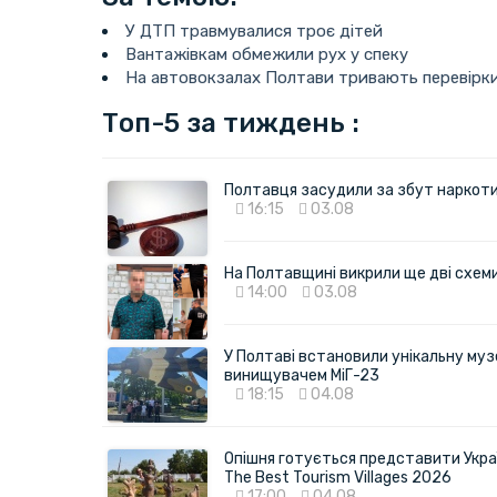
У ДТП травмувалися троє дітей
Вантажівкам обмежили рух у спеку
На автовокзалах Полтави тривають перевірки
Топ-5 за тиждень :
Полтавця засудили за збут наркотик
16:15
03.08
На Полтавщині викрили ще дві схеми 
14:00
03.08
У Полтаві встановили унікальну муз
винищувачем МіГ-23
18:15
04.08
Опішня готується представити Укра
The Best Tourism Villages 2026
17:00
04.08