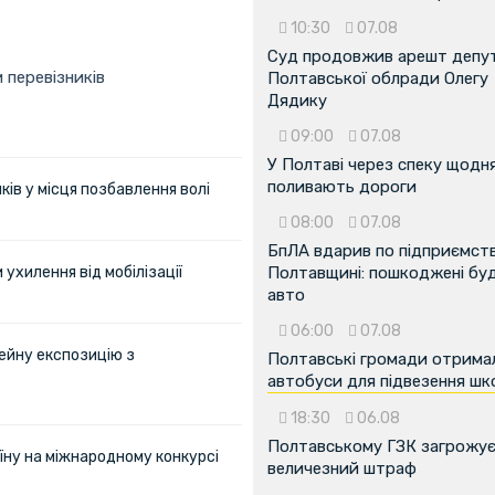
10:30
07.08
Суд продовжив арешт депу
 перевізників
Полтавської облради Олегу
Дядику
09:00
07.08
У Полтаві через спеку щодн
поливають дороги
ів у місця позбавлення волі
08:00
07.08
БпЛА вдарив по підприємств
ухилення від мобілізації
Полтавщині: пошкоджені буді
авто
06:00
07.08
ейну експозицію з
Полтавські громади отрима
автобуси для підвезення шк
18:30
06.08
Полтавському ГЗК загрожу
їну на міжнародному конкурсі
величезний штраф