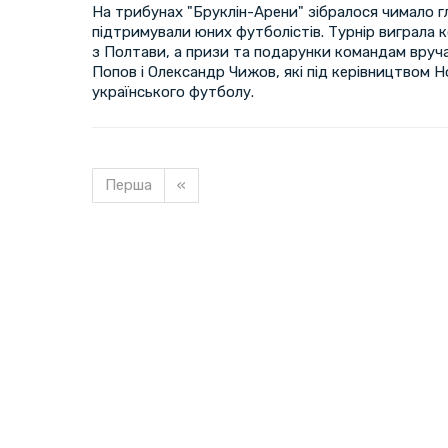
На трибунах "Бруклін-Арени" зібралося чимало гл
підтримували юних футболістів. Турнір виграла
з Полтави, а призи та подарунки командам вру
Попов і Олександр Чижов, які під керівництвом Но
українського футболу.
Перша
«
Завантажуємо новину