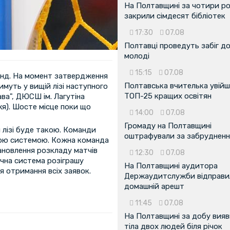
На Полтавщині за чотири р
закрили сімдесят бібліотек
17:30
07.08
Полтавці проведуть забіг д
молоді
15:15
07.08
манд. На момент затвердження
Полтавська вчителька увійш
имуть у вищій лізі наступного
ТОП-25 кращих освітян
ва", ДЮСШ ім. Лагутіна
жя). Шосте місце поки що
14:00
07.08
Громаду на Полтавщині
 лізі буде такою. Команди
оштрафували за забрудненн
овою системою. Кожна команда
тановлення розкладу матчів
12:30
07.08
очна система розіграшу
На Полтавщині аудитора
я отримання всіх заявок.
Держаудитслужби відправил
домашній арешт
11:45
07.08
На Полтавщині за добу вия
тіла двох людей біля річок