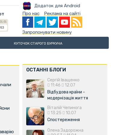
Додаток для Android
Про нас
Реклама на сайті
ют
Запропонувати новину
КУТОЧОК СТАРОГО БУРКУНА
ОСТАННІ БЛОГИ
Сергій Іващенко
жчали
11:46
12.07
Відбудова країни -
модернізація життя
Віталій Чепинога
ьйони
13:25
10.07
Спостереження
Олена Задорожна
аварію