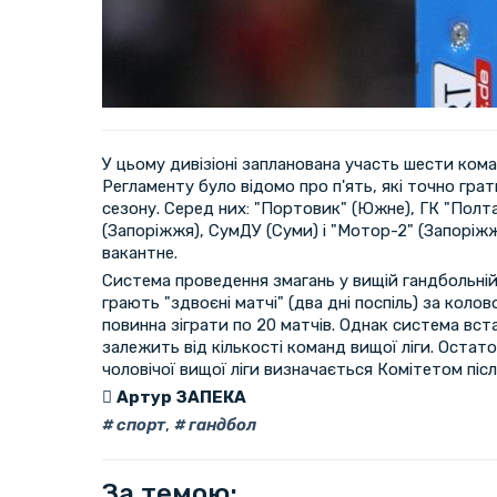
У цьому дивізіоні запланована участь шести ко
Регламенту було відомо про п'ять, які точно грат
сезону. Серед них: "Портовик" (Южне), ГК "Полта
(Запоріжжя), СумДУ (Суми) і "Мотор-2" (Запоріж
вакантне.
Система проведення змагань у вищій гандбольній
грають "здвоєні матчі" (два дні поспіль) за кол
повинна зіграти по 20 матчів. Однак система вс
залежить від кількості команд вищої ліги. Остат
чоловічої вищої ліги визначається Комітетом післ
Артур ЗАПЕКА
спорт
,
гандбол
За темою: