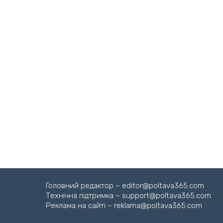
Головний редактор – editor@poltava365.com
Технічна підтримка – support@poltava365.com
Реклама на сайті – reklama@poltava365.com