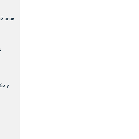
й знак
д
би у