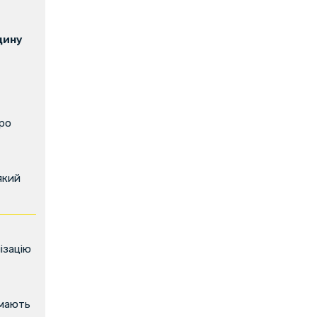
щину
про
який
ізацію
имають