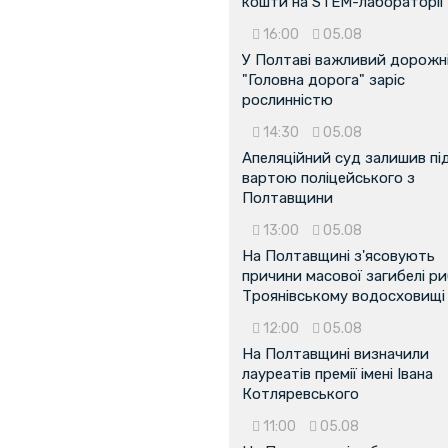
кошти на STEM-лабораторії
16:00
05.08
У Полтаві важливий дорожні
"Головна дорога" заріс
рослинністю
14:30
05.08
Апеляційний суд залишив пі
вартою поліцейського з
Полтавщини
13:00
05.08
На Полтавщині з'ясовують
причини масової загибелі ри
Троянівському водосховищі
12:00
05.08
На Полтавщині визначили
лауреатів премії імені Івана
Котляревського
11:00
05.08