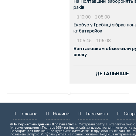
На Полтавщині заборонять 
раків
10:00
05.08
Екобус у Гребінці зібрав пон
кг батарейок
06:45
05.08
Вантажівкам обмежили ру
спеку
ДЕТАЛЬНІШЕ
Головна
Новини
Твоє місто
Спор
©
Інтернет-видання «Полтава365».
Матеріали сайту є інтелектуальною
інтернет-видання «Полтава365» на інших сайтах дозволяється тільки за ная
не закриті для індексації пошуковими системами, в друкованих виданнях - ті
позначені літерою
Р
, публікуються на правах реклами. Редакція інтернет-вида