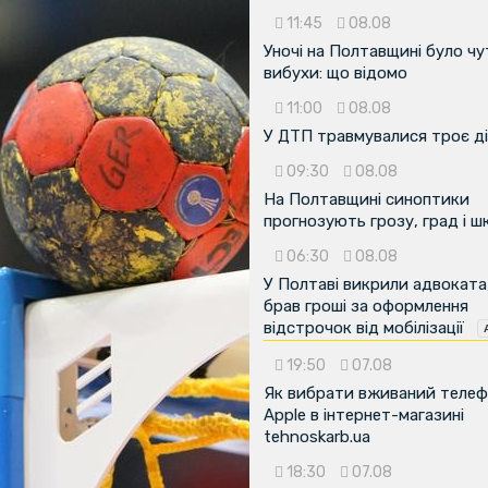
11:45
08.08
Уночі на Полтавщині було чу
вибухи: що відомо
11:00
08.08
У ДТП травмувалися троє д
09:30
08.08
На Полтавщині синоптики
прогнозують грозу, град і ш
06:30
08.08
У Полтаві викрили адвоката
брав гроші за оформлення
відстрочок від мобілізації
19:50
07.08
Як вибрати вживаний теле
Apple в інтернет-магазині
tehnoskarb.ua
18:30
07.08