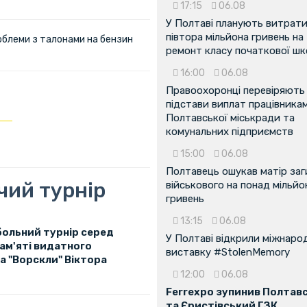
17:15
06.08
У Полтаві планують витрат
півтора мільйона гривень на
облеми з талонами на бензин
ремонт класу початкової ш
16:00
06.08
Правоохоронці перевіряють
підстави виплат працівника
Полтавської міськради та
комунальних підприємств
15:00
06.08
Полтавець ошукав матір заг
чий турнір
військового на понад мільйо
гривень
13:15
06.08
больний турнір серед
У Полтаві відкрили міжнаро
ам'яті видатного
виставку #StolenMemory
а "Ворскли" Віктора
12:00
06.08
Ferrexpo зупинив Полтав
та Єристівський ГЗК