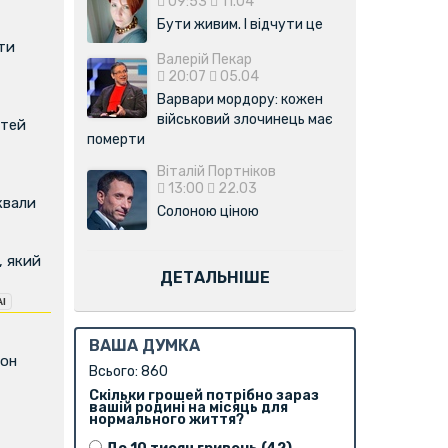
09:53
11.04
Бути живим. І відчути це
ти
Валерій Пекар
20:07
05.04
Варвари мордору: кожен
військовий злочинець має
ітей
померти
Віталій Портніков
13:00
22.03
квали
Солоною ціною
, який
ДЕТАЛЬНІШЕ
ВАША ДУМКА
фон
Всього: 860
Скільки грошей потрібно зараз
вашій родині на місяць для
нормального життя?