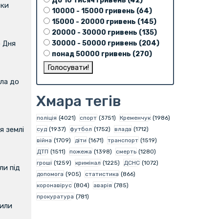
До 10 тисяч гривень (42)
оки
10000 - 15000 гривень (64)
15000 - 20000 гривень (145)
20000 - 30000 гривень (135)
30000 - 50000 гривень (204)
о Дня
понад 50000 гривень (270)
ла до
Хмара тегів
поліція
(4021)
спорт
(3751)
Кременчук
(1986)
я землі
суд
(1937)
футбол
(1752)
влада
(1712)
війна
(1709)
діти
(1671)
транспорт
(1519)
ДТП
(1511)
пожежа
(1398)
смерть
(1280)
гроші
(1259)
кримінал
(1225)
ДСНС
(1072)
и під
допомога
(905)
статистика
(866)
коронавірус
(804)
аварія
(785)
прокуратура
(781)
вили