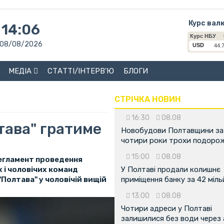
Курс вал
14:06
08/08/2026
МЕДІА
СТАТТІ/ІНТЕРВ'Ю
БЛОГИ
СТРІЧКА НОВИН
16:30
08.08
тава" гратиме
Новобудови Полтавщини за
чотири роки трохи подоро
15:00
08.08
егламент проведення
 і чоловічих команд
У Полтаві продали колишнє
"Полтава" у чоловічій вищій
приміщення банку за 42 міл
13:00
08.08
Чотири адреси у Полтаві
залишилися без води через 