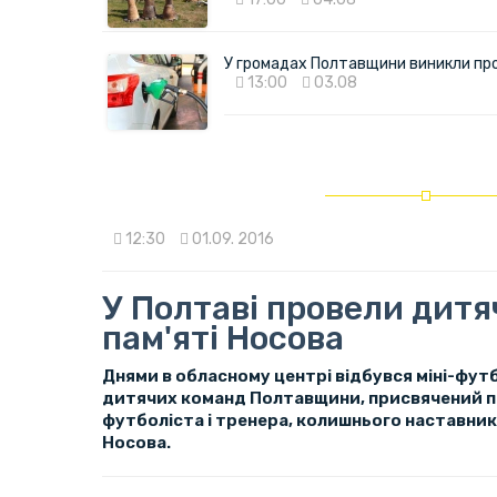
У громадах Полтавщини виникли пр
13:00
03.08
12:30
01.09. 2016
У Полтаві провели дитя
пам'яті Носова
Днями в обласному центрі відбувся міні-фут
дитячих команд Полтавщини, присвячений п
футболіста і тренера, колишнього наставник
Носова.