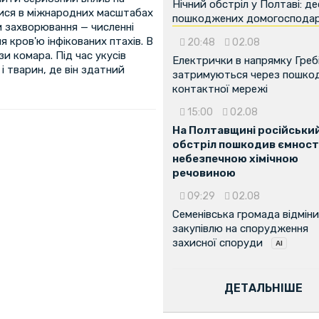
Нічний обстріл у Полтаві: д
ися в міжнародних масштабах
пошкоджених домогоспода
 захворювання — численні
я кров'ю інфікованих птахів. В
20:48
02.08
зи комара. Під час укусів
Електрички в напрямку Греб
і тварин, де він здатний
затримуються через пошко
контактної мережі
15:00
02.08
На Полтавщині російськи
обстріл пошкодив ємності
небезпечною хімічною
речовиною
09:29
02.08
Семенівська громада відмін
закупівлю на спорудження
захисної споруди
...
ДЕТАЛЬНІШЕ