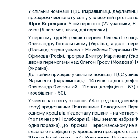
У спільній номінації ПДС (паралімпійці, дефлімпі
призером чемпіонату світу у класичній грі став 
Юрій Верещака.
У цій першості (22 учасники, 8 
очок (5 перемог, нічия, дві поразки).
У першому турі Верещака переміг Лешека Петліць
Олександру Гонгальському (Україна), а далі - пер
(Польща), зіграв унічию з Михайлом Єгоровим (Ро
Єфимова (Росія), програв Дмитру Мариненку (Укр
двома перемогами над Олегом Гросу (Молдова) 
(Україна).
До трійки призерів у спільній номінації ПДС увій
Мариненко (паралімпієць) - 14 очок та двоє дефлі
Олександр Охотський - 11 очок (коефіцієнт - 57) 
(коефіцієнт - 50).
У чемпіонаті світу з шашок-64 серед бліндлімпій
зору) представник Полтавщини Володимир Перес
одному кроці від п'єдесталу пошани - на четверто
(тотал незрячі і слабозрячі). Наш земляк набрав 10
одна поразка). До "бронзи" Пересічанському не 
власного коефіцієнту. Бронзовим призером став і
10 очок (коефіцієнт - 57), Володимир Пересічансь