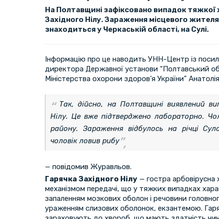
На Полтавщині зафіксовано випадок тяжкої 
Західного Нілу. Зараження місцевого жителя
знаходиться у Черкаській області, на Сулі.
Інформацію про це наводить УНН-Центр із посил
директора Державної установи “Полтавський о
Міністерства охорони здоров’я України” Анатолі
Так, дійсно, на Полтавщині виявлений ви
Нілу. Це вже підтверджено лабораторно. Чо
району. Зараження відбулось на річці Сула
чоловік ловив рибу
— повідомив Журавльов.
Гарячка Західного Нілу
— гостра арбовірусна 
механізмом передачі, що у тяжких випадках хар
запаленням мозкових оболон і речовини головног
ураженням слизових оболонок, екзантемою. Гаря
зараховують до хвороб, що мають здатність чи