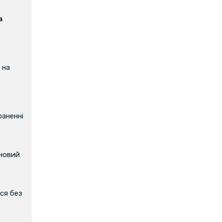
а
 на
аненні
 новий
ся без