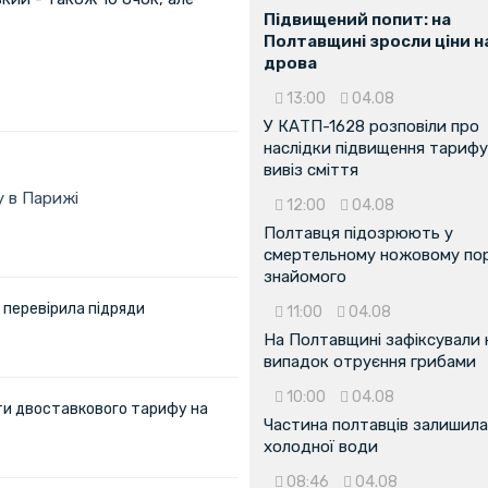
Підвищений попит: на
Полтавщині зросли ціни н
дрова
13:00
04.08
У КАТП-1628 розповіли про
наслідки підвищення тарифу
вивіз сміття
у в Парижі
12:00
04.08
Полтавця підозрюють у
смертельному ножовому пор
знайомого
 перевірила підряди
11:00
04.08
На Полтавщині зафіксували
випадок отруєння грибами
10:00
04.08
ти двоставкового тарифу на
Частина полтавців залишила
холодної води
08:46
04.08