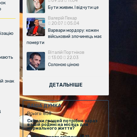
09:53
11.04
рок
Бути живим. І відчути це
р
Валерій Пекар
20:07
05.04
Варвари мордору: кожен
ізацію
військовий злочинець має
померти
Віталій Портніков
имають
13:00
22.03
Солоною ціною
й знак
ДЕТАЛЬНІШЕ
ВАША ДУМКА
д
Всього: 858
Скільки грошей потрібно зараз
вашій родині на місяць для
нормального життя?