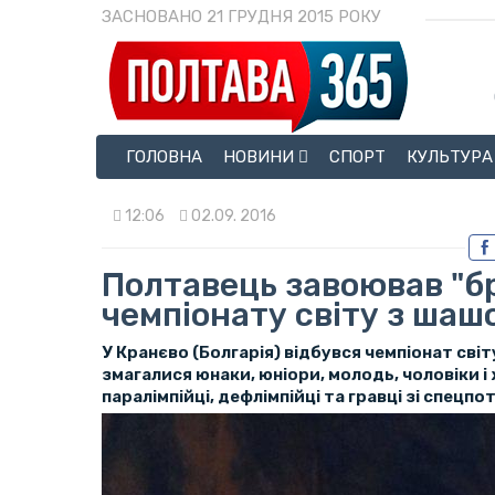
ЗАСНОВАНО 21 ГРУДНЯ 2015 РОКУ
ГОЛОВНА
НОВИНИ
СПОРТ
КУЛЬТУРА
12:06
02.09. 2016
Полтавець завоював "б
чемпіонату світу з шаш
У Кранєво (Болгарія) відбувся чемпіонат світ
змагалися юнаки, юніори, молодь, чоловіки і 
паралімпійці, дефлімпійці та гравці зі спецп