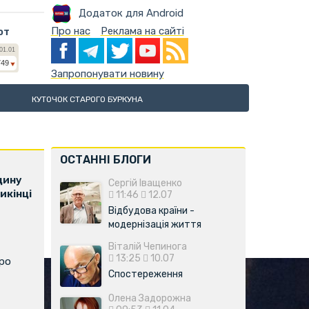
Додаток для Android
Про нас
Реклама на сайті
ют
Запропонувати новину
КУТОЧОК СТАРОГО БУРКУНА
ОСТАННІ БЛОГИ
щину
Сергій Іващенко
икінці
11:46
12.07
Відбудова країни -
модернізація життя
Віталій Чепинога
13:25
10.07
про
Спостереження
Олена Задорожна