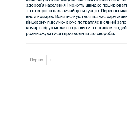
здоров’я населення і можуть швидко поширюват
та створити надзвичайну ситуацію. Переносники
види комарів. Вони інфікуються під час харчуванн
кінцевому підсумку вірус потрапляє в слинні зало
комарів вірус може потрапляти в організм людей 
розмножуватися і призводити до хвороби.
Перша
«
Завантажуємо новину