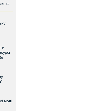
ля та
ьну
ити
нкурсі
26
ву
а"
ої молі