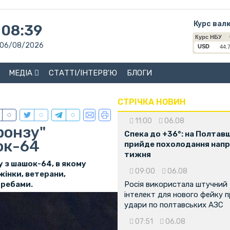
Курс вал
08:39
06/08/2026
МЕДІА
СТАТТІ/ІНТЕРВ'Ю
БЛОГИ
СТРІЧКА НОВИН
11:00
06.08
ронзу"
Спека до +36°: на Полтав
ок-64
прийде похолодання напр
тижня
у з шашок-64, в якому
09:00
06.08
жінки, ветерани,
отребами.
Росія використала штучний
інтелект для нового фейку 
удари по полтавських АЗС
07:51
06.08