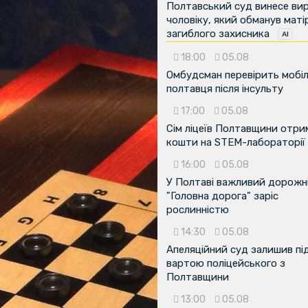
Полтавський суд винесе ви
чоловіку, який обманув маті
загиблого захисника
18:00
05.08
Омбудсман перевірить мобіл
полтавця після інсульту
17:00
05.08
Сім ліцеїв Полтавщини отр
кошти на STEM-лабораторії
16:00
05.08
У Полтаві важливий дорожні
"Головна дорога" заріс
рослинністю
14:30
05.08
Апеляційний суд залишив пі
вартою поліцейського з
Полтавщини
13:00
05.08