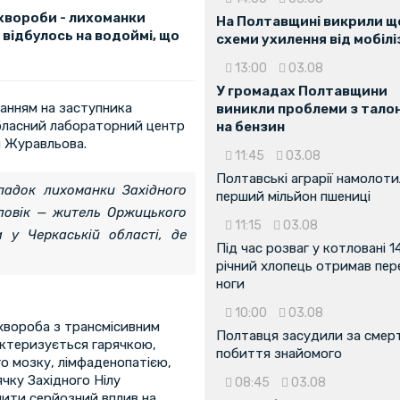
хвороби - лихоманки
На Полтавщині викрили ще
 відбулось на водоймі, що
схеми ухилення від мобілі
13:00
03.08
У громадах Полтавщини
анням на заступника
виникли проблеми з тало
бласний лабораторний центр
на бензин
я Журавльова.
11:45
03.08
Полтавські аграрії намолот
падок лихоманки Західного
перший мільйон пшениці
ловік — житель Оржицького
11:15
03.08
 у Черкаській області, де
Під час розваг у котловані 1
річний хлопець отримав пе
ноги
10:00
03.08
хвороба з трансмісивним
Полтавця засудили за смер
актеризується гарячкою,
побиття знайомого
о мозку, лімфаденопатією,
чку Західного Нілу
08:45
03.08
нити серйозний вплив на