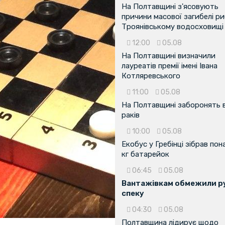
На Полтавщині з'ясовують
причини масової загибелі ри
Троянівському водосховищі
12:00
05.08
На Полтавщині визначили
лауреатів премії імені Івана
Котляревського
11:00
05.08
На Полтавщині заборонять 
раків
10:00
05.08
Екобус у Гребінці зібрав пон
кг батарейок
06:45
05.08
Вантажівкам обмежили ру
спеку
04:30
05.08
Полтавщина лідирує щодо