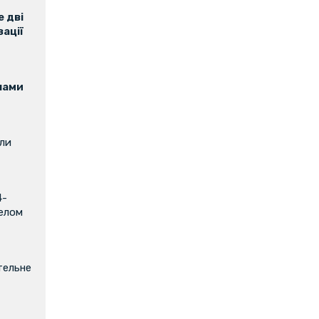
 дві
зації
нами
или
4-
релом
тельне