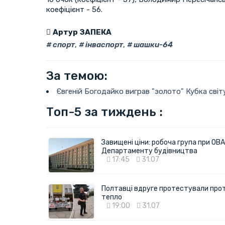
коефіцієнт - 56.
Артур ЗАПЕКА
спорт
,
інваспорт
,
шашки-64
За темою:
Євгеній Богодайко виграв "золото" Кубка світ
Топ-5 за тиждень :
Завищені ціни: робоча група при ОВА
Департаменту будівництва
17:45
31.07
Полтавці вдруге протестували про
тепло
19:00
31.07