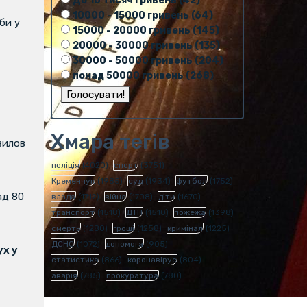
До 10 тисяч гривень (42)
10000 - 15000 гривень (64)
би у
15000 - 20000 гривень (145)
20000 - 30000 гривень (135)
30000 - 50000 гривень (204)
понад 50000 гривень (268)
Хмара тегів
вилов
поліція
(4020)
спорт
(3751)
Кременчук
(1985)
суд
(1934)
футбол
(1752)
ад 80
влада
(1712)
війна
(1708)
діти
(1670)
транспорт
(1518)
ДТП
(1510)
пожежа
(1398)
смерть
(1280)
гроші
(1258)
кримінал
(1225)
ДСНС
(1072)
допомога
(905)
х у
статистика
(866)
коронавірус
(804)
аварія
(785)
прокуратура
(780)