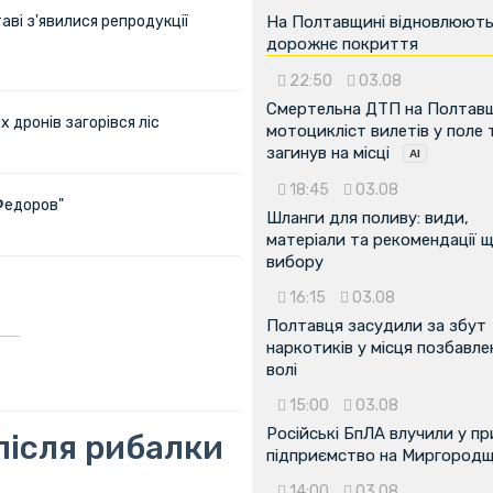
аві з'явилися репродукції
На Полтавщині відновлюют
дорожнє покриття
22:50
03.08
Смертельна ДТП на Полтавщ
х дронів загорівся ліс
мотоцикліст вилетів у поле 
загинув на місці
18:45
03.08
Федоров"
Шланги для поливу: види,
матеріали та рекомендації 
вибору
16:15
03.08
Полтавця засудили за збут
наркотиків у місця позбавле
волі
15:00
03.08
Російські БпЛА влучили у п
після рибалки
підприємство на Миргородщ
14:00
03.08