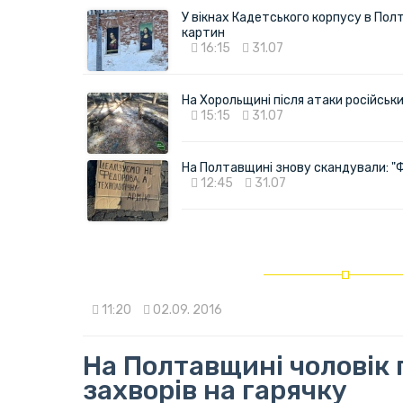
У вікнах Кадетського корпусу в Полт
картин
16:15
31.07
На Хорольщині після атаки російськи
15:15
31.07
На Полтавщині знову скандували: "
12:45
31.07
11:20
02.09. 2016
На Полтавщині чоловік 
захворів на гарячку