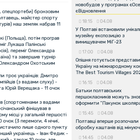
новобудов у програмах єОсе
єВідновлення
йці, спецпортеби) бронзовим
полтавець, майстер спорту
18:15
04.08
турів) наш земляк набрав 11
У Полтаві встановили унікал
музейну експозицію з
кі (Польща), потім програв
винищувачем МіГ-23
еміг Лукаша Палінські
сія), переміг Олександра
17:00
04.08
аїна) та завершив турнір
Опішня готується представ
і Олександром Охотським
Україну на міжнародному ко
The Best Tourism Villages 20
шли троє українців: Дмитро
мпійців (з вадами слуху) -
16:15
04.08
та Юрій Верещака - 11 очок
Батьки полтавських
першокласників можуть зно
ців (спортсменами з вадами
оформити "Пакунок школяр
ічанський фінішував в
15:45
04.08
му місці у загальній першості
 очок (3 перемоги, 4 нічиї,
Полтавці вперше розпочали
вистачило лише одного пункту
обробку каштанів від мінуюч
нший українець - Іван Федик -
14:45
04.08
кий - також 10 очок, але