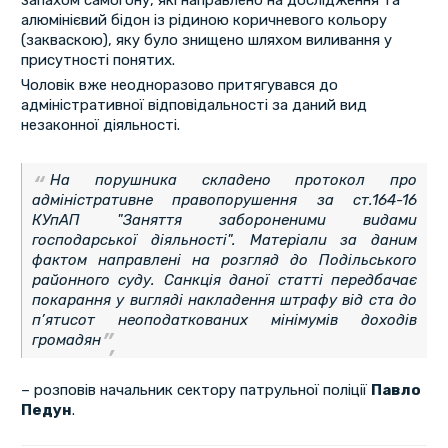
запахом самогону, які направлено на дослідження та
алюмінієвий бідон із рідиною коричневого кольору
(закваскою), яку було знищено шляхом виливання у
присутності понятих.
Чоловік вже неодноразово притягувався до
адміністративної відповідальності за даний вид
незаконної діяльності.
На порушника складено протокол про
адміністративне правопорушення за ст.164-16
КУпАП "Заняття забороненими видами
господарської діяльності". Матеріали за даним
фактом направлені на розгляд до Подільського
районного суду. Санкція даної статті передбачає
покарання у вигляді накладення штрафу від ста до
п’ятисот неоподаткованих мінімумів доходів
громадян
– розповів начальник сектору патрульної поліції
Павло
Педун
.