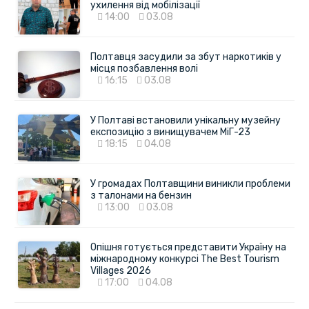
ухилення від мобілізації
14:00
03.08
Полтавця засудили за збут наркотиків у
місця позбавлення волі
16:15
03.08
У Полтаві встановили унікальну музейну
експозицію з винищувачем МіГ-23
18:15
04.08
У громадах Полтавщини виникли проблеми
з талонами на бензин
13:00
03.08
Опішня готується представити Україну на
міжнародному конкурсі The Best Tourism
Villages 2026
17:00
04.08