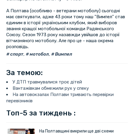
А Полтава (особливо - ветерани мотоболу) сьогодні
має святкувати, адже 43 роки тому наш "Вимпел" став
єдиним в історії українським клубом, який виборов
звання кращої мотобольної команди Радянського
Союзу. Сезон 1973 року назавжди увійшов до історії
вітчизняного мотоболу. Але про це - наша окрема
розповідь.
спорт
,
мотобол
,
Вимпел
За темою:
У ДТП травмувалися троє дітей
Вантажівкам обмежили рух у спеку
На автовокзалах Полтави тривають перевірки
перевізників
Топ-5 за тиждень :
На Полтавщині викрили ще дві схеми