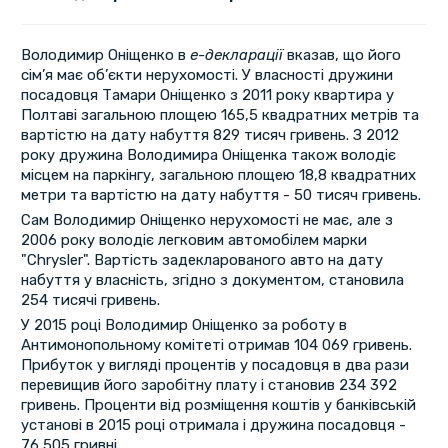
Володимир Оніщенко в
е-декларації
вказав, що його
сім’я має об’єкти нерухомості. У власності дружини
посадовця Тамари Оніщенко з 2011 року квартира у
Полтаві загальною площею 165,5 квадратних метрів та
вартістю на дату набуття 829 тисяч гривень. З 2012
року дружина Володимира Оніщенка також володіє
місцем на паркінгу, загальною площею 18,8 квадратних
метри та вартістю на дату набуття - 50 тисяч гривень.
Сам Володимир Оніщенко нерухомості не має, але з
2006 року володіє легковим автомобілем марки
"Chrysler". Вартість задекларованого авто на дату
набуття у власність, згідно з документом, становила
254 тисячі гривень.
У 2015 році Володимир Оніщенко за роботу в
Антимонопольному комітеті отримав 104 069 гривень.
Прибуток у вигляді процентів у посадовця в два рази
перевищив його заробітну плату і становив 234 392
гривень. Проценти від розміщення коштів у банківській
установі в 2015 році отримала і дружина посадовця -
76 505 гривні.