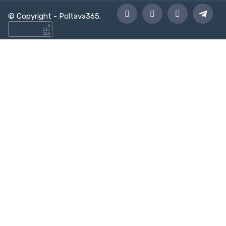
© Copyright -
Poltava365
.