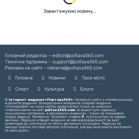
Завантажуємо новину...
Головний редактор – editor@poltava365.com
Технічна підтримка – support@poltava365.com
Реклама на сайті – reklama@poltava365.com
Головна
Новини
Твоє місто
Спорт
Культура
Блоги
©
Інтернет-видання «Полтава365».
Матеріали сайту є інтелектуальною
власністю видання. Використання матеріалів інтернет-видання
«Полтава365» на інших сайтах дозволяється тільки за наявності
гіперпосилання на сайт
poltava365.com
не закриті для індексації
пошуковими системами, в друкованих виданнях - тільки за письмовою
згодою редакції. Матеріали, позначені літерою
Р
, публікуються на правах
реклами. Редакція інтернет-видання не несе відповідальності за зміст
коментарів до публікацій та тексти рекламних оголошень. Редакція не
завжди поділяє погляди авторів публікацій, але дає можливість висловити
їм свою думку.