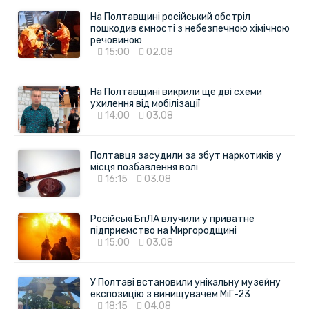
На Полтавщині російський обстріл
пошкодив ємності з небезпечною хімічною
речовиною
15:00
02.08
На Полтавщині викрили ще дві схеми
ухилення від мобілізації
14:00
03.08
Полтавця засудили за збут наркотиків у
місця позбавлення волі
16:15
03.08
Російські БпЛА влучили у приватне
підприємство на Миргородщині
15:00
03.08
У Полтаві встановили унікальну музейну
експозицію з винищувачем МіГ-23
18:15
04.08