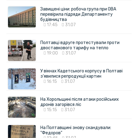
Завищені ціни: робоча група при ОВА
перевірила підряди Департаменту
будівництва
17:45
31.07
Полтавці вдруге протестували проти
двоставкового тарифу на тепло
19:00
31.07
У вікнах Кадетського корпусу в Полтаві
з'явилися репродукції картин
16:15
31.07
На Хорольщині після атаки російських
дронів загорівся ліс
15:15
31.07
На Полтавщині знову скандували:
"Федоров"