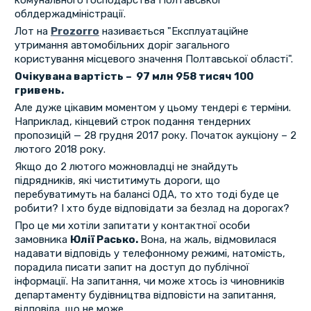
комунального господарства Полтавської
облдержадміністрації.
Лот на
Рrozorro
називається "Експлуатаційне
утримання автомобільних доріг загального
користування місцевого значення Полтавської області".
Очікувана вартість – 97 млн 958 тисяч 100
гривень.
Але дуже цікавим моментом у цьому тендері є терміни.
Наприклад, кінцевий строк подання тендерних
пропозицій — 28 грудня 2017 року. Початок аукціону – 2
лютого 2018 року.
Якщо до 2 лютого можновладці не знайдуть
підрядників, які чиститимуть дороги, що
перебуватимуть на балансі ОДА, то хто тоді буде це
робити? І хто буде відповідати за безлад на дорогах?
Про це ми хотіли запитати у контактної особи
замовника
Юлії Расько.
Вона, на жаль, відмовилася
надавати відповідь у телефонному режимі, натомість,
порадила писати запит на доступ до публічної
інформації. На запитання, чи може хтось із чиновників
департаменту будівництва відповісти на запитання,
відповіла, що не може.