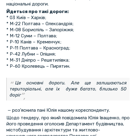
національні дороги.
Йдеться про такі дороги:
* 03 Київ – Харків;
* М-22 Полтава – Олександрія;
* М-08 Бориспіль – Запоріжжя;
* М-12 Суми – Полтава;
* Р-10 Канів – Кременчук;
* Р-11 Полтава – Красноград;
* Р-42 Лубни – Опішня;
* М-31 Дніпро – Решетилівка;
* Р-60 Кролевець – Пирятин.
Це основні дороги. Але ще залишаються
територіальні, але їх дуже багато, близько 50
доріг
— роз’яснила пані Юлія нашому кореспонденту.
Щодо тендеру, про який повідомила Юлія Іващенко, про
його проведення оголосив Департамент будівництва,
містобудування і архітектури та житлово-