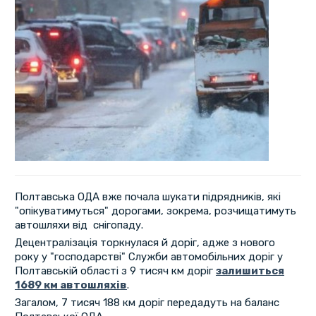
Полтавська ОДА вже почала шукати підрядників, які
"опікуватимуться" дорогами, зокрема, розчищатимуть
автошляхи від снігопаду.
Децентралізація торкнулася й доріг, адже з нового
року у "господарстві" Служби автомобільних доріг у
Полтавській області з 9 тисяч км доріг
залишиться
1689 км автошляхів
.
Загалом, 7 тисяч 188 км доріг передадуть на баланс