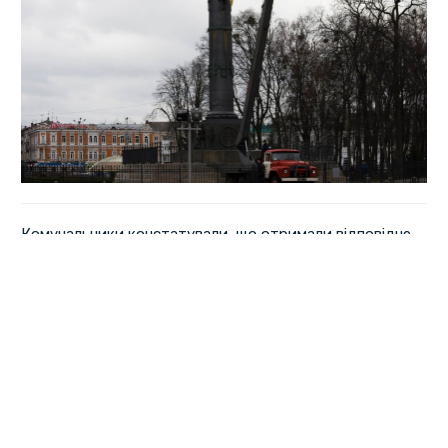
Комунальники констатували, що отримали відповідне
розпорядження особисто від заступника міського
голови з питань ЖКГ Андрія Ляміна.
Крім того, всередені і ззовні вікна адмінбудівлі
міськвиконкому комунальники завісили зеленими
гірляндами з різнокольоровими шарами.
На вході — дві прикрашені ялинки обабіч центральних
сходів та напис: "
З Новим, 2018 роком!
".