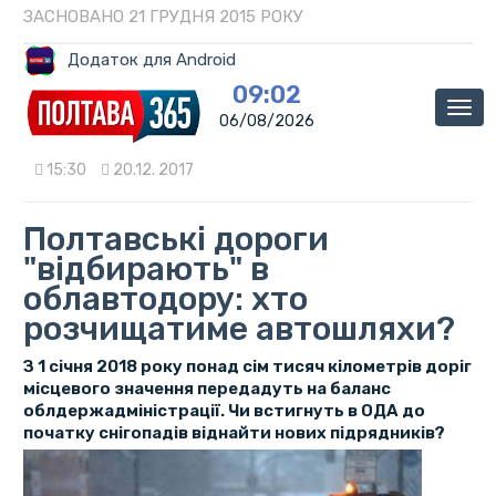
ЗАСНОВАНО 21 ГРУДНЯ 2015 РОКУ
Додаток для Android
09:02
Мен
06/08/2026
15:30
20.12. 2017
Полтавські дороги
"відбирають" в
облавтодору: хто
розчищатиме автошляхи?
З 1 січня 2018 року понад сім тисяч кілометрів доріг
місцевого значення передадуть на баланс
облдержадміністрації. Чи встигнуть в ОДА до
початку снігопадів віднайти нових підрядників?