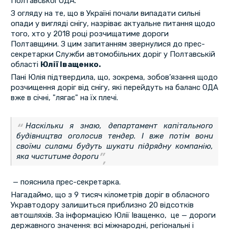
Полтавської ОДА.
З огляду на те, що в Україні почали випадати сильні
опади у вигляді снігу, назріває актуальне питання щодо
того, хто у 2018 році розчищатиме дороги
Полтавщини. З цим запитанням звернулися до прес-
секретарки Служби автомобільних доріг у Полтавській
області
Юлії Іващенко.
Пані Юлія підтвердила, що, зокрема, зобов’язання щодо
розчищення доріг від снігу, які перейдуть на баланс ОДА
вже в січні, "лягає" на їх плечі.
Наскільки я знаю, департамент капітального
будівництва оголосив тендер. І вже потім вони
своїми силами будуть шукати підрядну компанію,
яка чиститиме дороги
— пояснила прес-секретарка.
Нагадаймо, що з 9 тисяч кілометрів доріг в обласного
Укравтодору залишиться приблизно 20 відсотків
автошляхів. За інформацією Юлії Іващенко, це — дороги
державного значення: всі міжнародні, регіональні і