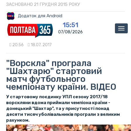
ЗАСНОВАНО 21 ГРУДНЯ 2015 РОКУ
Додаток для Android
15:51
Мен
07/08/2026
20:56
18.07. 2017
"Ворскла" програла
"Шахтарю" стартовий
матч футбольного
чемпіонату країни. ВІДЕО
У стартовому поєдинку УПЛ сезону 2017/18
ворскляни вдома приймали чемпіона країни -
донецький "Шахтар", та у присутності понад
десяти тисяч уболівальників програли з великим
рахунком.