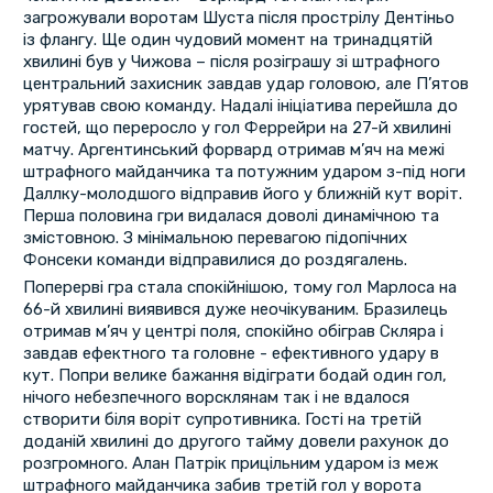
загрожували воротам Шуста після прострілу Дентіньо
із флангу. Ще один чудовий момент на тринадцятій
хвилині був у Чижова – після розіграшу зі штрафного
центральний захисник завдав удар головою, але П’ятов
урятував свою команду. Надалі ініціатива перейшла до
гостей, що переросло у гол Феррейри на 27-й хвилині
матчу. Аргентинський форвард отримав м’яч на межі
штрафного майданчика та потужним ударом з-під ноги
Даллку-молодшого відправив його у ближній кут воріт.
Перша половина гри видалася доволі динамічною та
змістовною. З мінімальною перевагою підопічних
Фонсеки команди відправилися до роздягалень.
Поперерві гра стала спокійнішою, тому гол Марлоса на
66-й хвилині виявився дуже неочікуваним. Бразилець
отримав м’яч у центрі поля, спокійно обіграв Скляра і
завдав ефектного та головне - ефективного удару в
кут. Попри велике бажання відіграти бодай один гол,
нічого небезпечного ворсклянам так і не вдалося
створити біля воріт супротивника. Гості на третій
доданій хвилині до другого тайму довели рахунок до
розгромного. Алан Патрік прицільним ударом із меж
штрафного майданчика забив третій гол у ворота