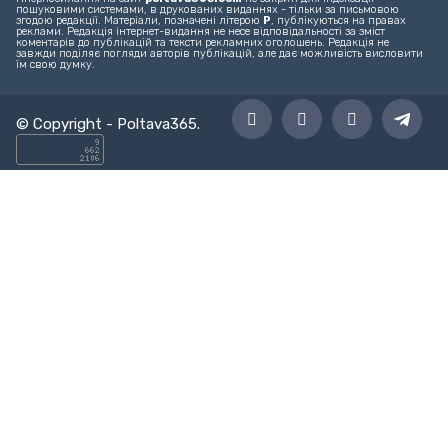
Реклама на сайті – reklama@poltava365.com
Головна
Новини
Твоє місто
Спорт
Культура
Блоги
©
Інтернет-видання «Полтава365».
Матеріали сайту є інтелектуальною
власністю видання. Використання матеріалів інтернет-видання
«Полтава365» на інших сайтах дозволяється тільки за наявності
гіперпосилання на сайт
poltava365.com
не закриті для індексації
пошуковими системами, в друкованих виданнях - тільки за письмовою
згодою редакції. Матеріали, позначені літерою
Р
, публікуються на правах
реклами. Редакція інтернет-видання не несе відповідальності за зміст
коментарів до публікацій та тексти рекламних оголошень. Редакція не
завжди поділяє погляди авторів публікацій, але дає можливість висловити
їм свою думку.
© Copyright -
Poltava365
.