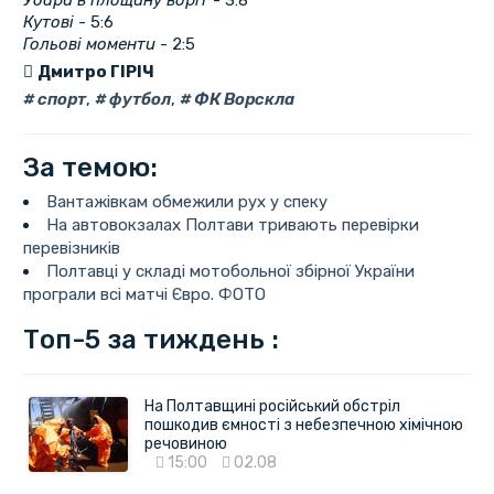
Удари в площину воріт
- 3:8
Кутові
- 5:6
Гольові моменти
- 2:5
Дмитро ГІРІЧ
спорт
,
футбол
,
ФК Ворскла
За темою:
Вантажівкам обмежили рух у спеку
На автовокзалах Полтави тривають перевірки
перевізників
Полтавці у складі мотобольної збірної України
програли всі матчі Євро. ФОТО
Топ-5 за тиждень :
На Полтавщині російський обстріл
пошкодив ємності з небезпечною хімічною
речовиною
15:00
02.08