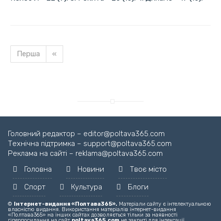
Перша
«
Завантажуємо новину...
Головний редактор – editor@poltava365.com
Технічна підтримка – support@poltava365.com