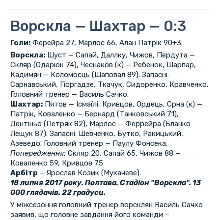
Ворскла — Шахтар — 0:3
Голи:
Ферейра 27, Марлос 66, Алан Патрік 90+3.
Ворскла:
Шуст — Сапай, Даллку, Чижов, Пердута —
Скляр (Одарюк 74), Чеснаков (к) — Ребенок, Шарпар,
Кадимян — Коломоєць (Шаповал 89). Запасні:
Сарнавський, Гіоргадзе, Ткачук, Сидоренко, Кравченко.
Головний тренер — Василь Сачко.
Шахтар:
Пятов — Ісмаїлі, Кривцов, Ордець, Срна (к) —
Патрік, Коваленко — Бернард (Танковський 71),
Дентіньо (Петряк 82), Марлос — Феррейра (Бланко
Лещук 87). Запасні: Шевченко, Бутко, Ракицький,
Азеведо. Головний тренер — Паулу Фонсека.
Попередження:
Скляр 20, Сапай 65, Чижов 88 —
Коваленко 59, Кривцов 75
Арбітр
– Ярослав Козик (Мукачеве).
18 липня 2017 року. Полтава. Стадіон "Ворскла". 13
000 глядачів. 22 градуси.
У міжсезоння головний тренер ворсклян Василь Сачко
заявив, що головне завдання його команди –