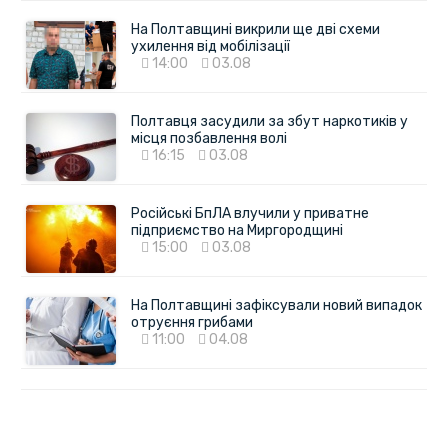
На Полтавщині викрили ще дві схеми
ухилення від мобілізації
14:00
03.08
Полтавця засудили за збут наркотиків у
місця позбавлення волі
16:15
03.08
Російські БпЛА влучили у приватне
підприємство на Миргородщині
15:00
03.08
На Полтавщині зафіксували новий випадок
отруєння грибами
11:00
04.08