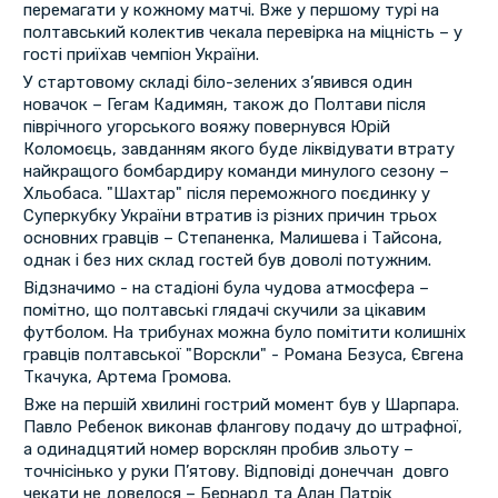
перемагати у кожному матчі. Вже у першому турі на
полтавський колектив чекала перевірка на міцність – у
гості приїхав чемпіон України.
У стартовому складі біло-зелених з’явився один
новачок – Гегам Кадимян, також до Полтави після
піврічного угорського вояжу повернувся Юрій
Коломоєць, завданням якого буде ліквідувати втрату
найкращого бомбардиру команди минулого сезону –
Хльобаса. "Шахтар" після переможного поєдинку у
Суперкубку України втратив із різних причин трьох
основних гравців – Степаненка, Малишева і Тайсона,
однак і без них склад гостей був доволі потужним.
Відзначимо - на стадіоні була чудова атмосфера –
помітно, що полтавські глядачі скучили за цікавим
футболом. На трибунах можна було помітити колишніх
гравців полтавської "Ворскли" - Романа Безуса, Євгена
Ткачука, Артема Громова.
Вже на першій хвилині гострий момент був у Шарпара.
Павло Ребенок виконав флангову подачу до штрафної,
а одинадцятий номер ворсклян пробив зльоту –
точнісінько у руки П’ятову. Відповіді донеччан довго
чекати не довелося – Бернард та Алан Патрік