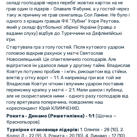
складі господарів через перебіг жовтих карток на не
грав один із лідерів - Олавале Фабунмі, а у гостей через
таку ж причину не грав сенегалець Сол Ламіне. Не було і
одного з кращих гравців ФК "Лубни" Ігоря Реутова,
який у складі футбольної збірної України (гравці з
вадами слуху) відбув до Туреччини на Дефлімпійські
ігри.
Стартувала гра з голу гостей. Після кутового ударом
головою відкрив рахунок у матчі Святослав
Новосилецький. Це спантеличило господарів. Але
відігратися їм удалося лише у другому таймі. Владислав
Ковтун потужно пробив - і м’яч, рикошетом від стійки,
влетів у сітку воріт – 1:1. А наприкінці гри все той же
Владислав Ковтун чітким і влучним ударом поставив
переможну крапку у матчі – 2:1. Мали шанси і лубенці,
але не скористалися ними - одного разу господарів від
голу врятувала поперечина, повідомляє наш
кореспондент Юрій КЛИМЧЕНКО.
Рокита - Динамо (Решетилівка) - 1:1
(Щочка —
Краснопьоров).
Турнірне становище лідерів:
1. Олімпія - 28 (10). 2.
Колос Л - 22 (9). 3. Рокита - 20 (10). 4. Динамо - 17 (10).