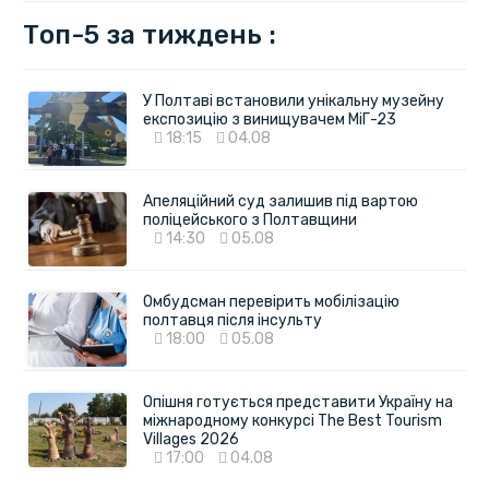
Топ-5 за тиждень :
У Полтаві встановили унікальну музейну
експозицію з винищувачем МіГ-23
18:15
04.08
Апеляційний суд залишив під вартою
поліцейського з Полтавщини
14:30
05.08
Омбудсман перевірить мобілізацію
полтавця після інсульту
18:00
05.08
Опішня готується представити Україну на
міжнародному конкурсі The Best Tourism
Villages 2026
17:00
04.08