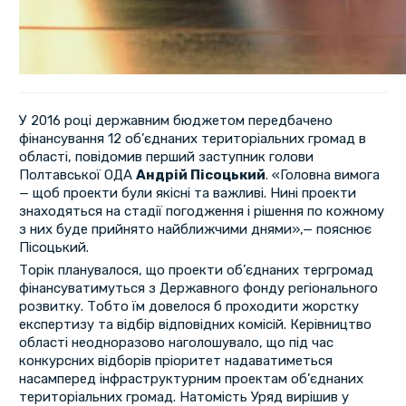
У 2016 році державним бюджетом передбачено
фінансування 12 об’єднаних територіальних громад в
області, повідомив перший заступник голови
Полтавської ОДА
Андрій Пісоцький
. «Головна вимога
— щоб проекти були якісні та важливі. Нині проекти
знаходяться на стадії погодження і рішення по кожному
з них буде прийнято найближчими днями»,— пояснює
Пісоцький.
Торік планувалося, що проекти об’єднаних тергромад
фінансуватимуться з Державного фонду регіонального
розвитку. Тобто їм довелося б проходити жорстку
експертизу та відбір відповідних комісій. Керівництво
області неодноразово наголошувало, що під час
конкурсних відборів пріоритет надаватиметься
насамперед інфраструктурним проектам об’єднаних
територіальних громад. Натомість Уряд вирішив у