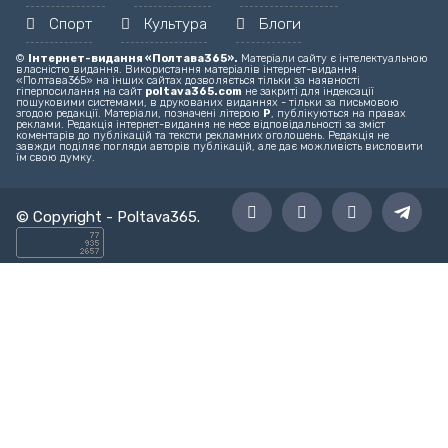
Головний редактор – editor@poltava365.com
Технічна підтримка – support@poltava365.com
Реклама на сайті – reklama@poltava365.com
Головна
Новини
Твоє місто
Спорт
Культура
Блоги
©
Інтернет-видання «Полтава365».
Матеріали сайту є інтелектуальною
власністю видання. Використання матеріалів інтернет-видання
«Полтава365» на інших сайтах дозволяється тільки за наявності
гіперпосилання на сайт
poltava365.com
не закриті для індексації
пошуковими системами, в друкованих виданнях - тільки за письмовою
згодою редакції. Матеріали, позначені літерою
Р
, публікуються на правах
реклами. Редакція інтернет-видання не несе відповідальності за зміст
коментарів до публікацій та тексти рекламних оголошень. Редакція не
завжди поділяє погляди авторів публікацій, але дає можливість висловити
їм свою думку.
© Copyright -
Poltava365
.