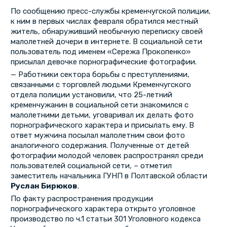
По сообщению пресс-службы кременчугской полиции,
к ним в первых числах февраля обратился местный
житель, обнаруживший необычную переписку своей
малолетней дочери в интернете. В социальной сети
пользователь под именем «Сережа Прокопенко»
присылал девочке порнографические фотографии.
— Работники сектора борьбы с преступлениями,
связанными с торговлей людьми Кременчугского
отдела полиции установили, что 25-летний
кременчужанин в социальной сети знакомился с
малолетними детьми, уговаривал их делать фото
порнографического характера и присылать ему. В
ответ мужчина посылал малолетним свои фото
аналогичного содержания. Полученные от детей
фотографии молодой человек распространял среди
пользователей социальной сети, – отметил
заместитель начальника ГУНП в Полтавской области
Руслан Бирюков
.
По факту распространения продукции
порнографического характера открыто уголовное
производство по ч.1 статьи 301 Уголовного кодекса