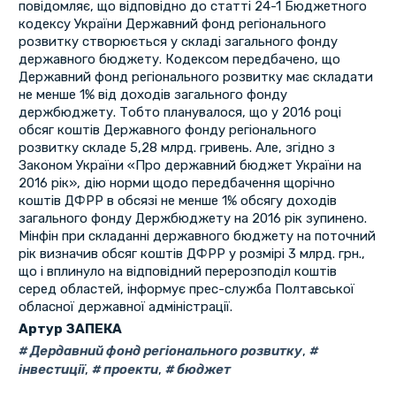
повідомляє, що відповідно до статті 24-1 Бюджетного
кодексу України Державний фонд регіонального
розвитку створюється у складі загального фонду
державного бюджету. Кодексом передбачено, що
Державний фонд регіонального розвитку має складати
не менше 1% від доходів загального фонду
держбюджету. Тобто планувалося, що у 2016 році
обсяг коштів Державного фонду регіонального
розвитку складе 5,28 млрд. гривень. Але, згідно з
Законом України «Про державний бюджет України на
2016 рік», дію норми щодо передбачення щорічно
коштів ДФРР в обсязі не менше 1% обсягу доходів
загального фонду Держбюджету на 2016 рік зупинено.
Мінфін при складанні державного бюджету на поточний
рік визначив обсяг коштів ДФРР у розмірі 3 млрд. грн.,
що і вплинуло на відповідний перерозподіл коштів
серед областей, інформує прес-служба Полтавської
обласної державної адміністрації.
Артур ЗАПЕКА
Дердавний фонд регіонального розвитку
,
інвестиції
,
проекти
,
бюджет