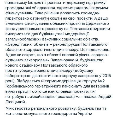
нинішньому бюджеті прописати державну підтримку
громадам, які об’єдналися, окремим рядком і окремим
фінансуванням. Таке рішення дозволить громадам
гарантовано отримати кошти на свої проекти. А дещо
зменшене фінансування обласних проектів Державного
фонду регіонального розвитку на Полтавщині вирішили
використати для будівництва і модернізації
загальнообласних і важливих соціальних об’єктів.
«Серед таких об’єктів – реконструкція Полтавського
обласного кардіологічного диспансеру. Це надважливо.
Адже не секрет, що в області високий рівень серцево-
судинних захворювань. Заплановано й будівництво
нового стаціонару Полтавського обласного
протитуберкульозного диспансеру (добудову
лабораторно-діагностичного корпусу завершено у 2015
році). Відбудеться й термомодернізація корпусу №2
Горбанівського геріатричного пансіонату для ветеранів
війни і праці. Тобто це найголовніші проекти, які
потребують якнайшвидшої реалізації», — вважає Андрій
Пісоцький.
Міністерство регіонального розвитку, будівництва та
житлово-комунального господарства України