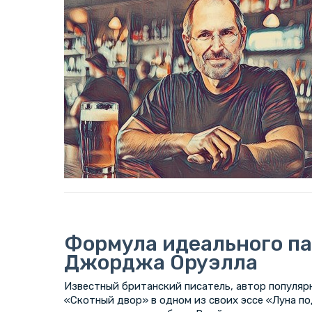
Формула идеального па
Джорджа Оруэлла
Известный британский писатель, автор популяр
«Скотный двор» в одном из своих эссе «Луна п