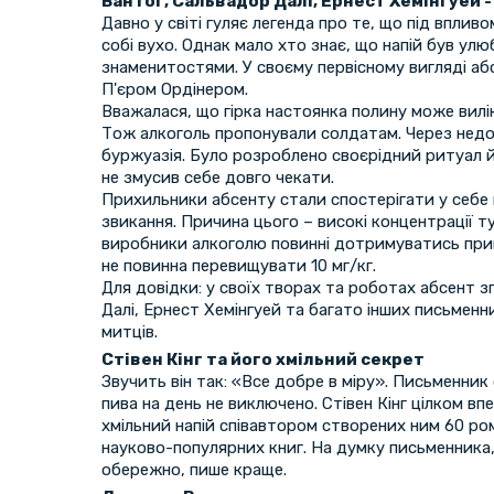
Ван Гог, Сальвадор Далі, Ернест Хемінгуей 
Давно у світі гуляє легенда про те, що під вплив
собі вухо. Однак мало хто знає, що напій був ул
знаменитостями. У своєму первісному вигляді аб
П'єром Ордінером.
Вважалася, що гірка настоянка полину може вилі
Тож алкоголь пропонували солдатам. Через недо
буржуазія. Було розроблено своєрідний ритуал й
не змусив себе довго чекати.
Прихильники абсенту стали спостерігати у себе 
звикання. Причина цього – високі концентрації ту
виробники алкоголю повинні дотримуватись прип
не повинна перевищувати 10 мг/кг.
Для довідки: у своїх творах та роботах абсент 
Далі, Ернест Хемінгуей та багато інших письменн
митців.
Стівен Кінг та його хмільний секрет
Звучить він так: «Все добре в міру». Письменник
пива на день не виключено. Стівен Кінг цілком вп
хмільний напій співавтором створених ним 60 ром
науково-популярних книг. На думку письменника,
обережно, пише краще.