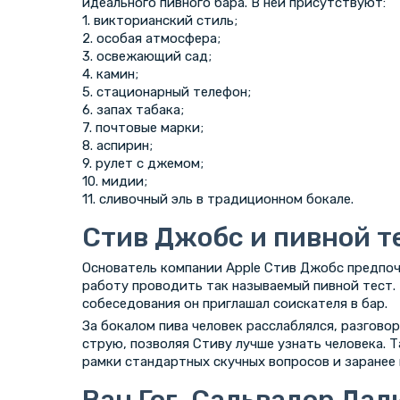
идеального пивного бара. В ней присутствуют:
1. викторианский стиль;
2. особая атмосфера;
3. освежающий сад;
4. камин;
5. стационарный телефон;
6. запах табака;
7. почтовые марки;
8. аспирин;
9. рулет с джемом;
10. мидии;
11. сливочный эль в традиционном бокале.
Стив Джобс и пивной т
Основатель компании Apple Стив Джобс предпоч
работу проводить так называемый пивной тест.
собеседования он приглашал соискателя в бар.
За бокалом пива человек расслаблялся, разгово
струю, позволяя Стиву лучше узнать человека. 
рамки стандартных скучных вопросов и заранее
Ван Гог, Сальвадор Дал