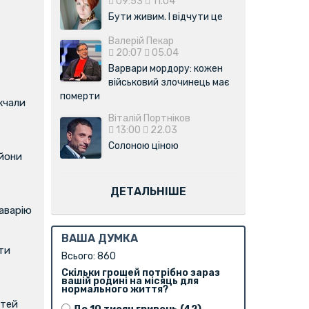
09:53
11.04
Бути живим. І відчути це
Валерій Пекар
20:07
05.04
Варвари мордору: кожен
військовий злочинець має
померти
жчали
Віталій Портніков
13:00
22.03
Солоною ціною
ьйони
ДЕТАЛЬНІШЕ
аварію
ВАША ДУМКА
ти
Всього: 860
Скільки грошей потрібно зараз
вашій родині на місяць для
нормального життя?
ітей