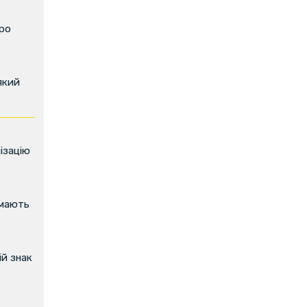
про
який
ізацію
имають
й знак