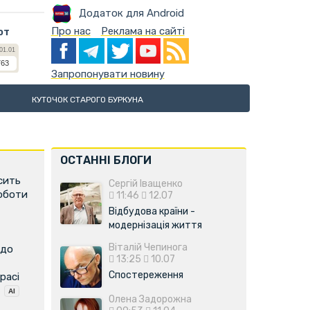
Додаток для Android
Про нас
Реклама на сайті
ют
Запропонувати новину
КУТОЧОК СТАРОГО БУРКУНА
ОСТАННІ БЛОГИ
сить
Сергій Іващенко
роботи
11:46
12.07
Відбудова країни -
модернізація життя
Віталій Чепинога
 до
13:25
10.07
Спостереження
расі
Олена Задорожна