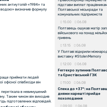
Правоохоронці перевіряють
них антиутопій «1984» та
підстави виплат працівника
ід водою» визначив формулу
Полтавської міськради та
комунальних підприємств
15:00
06.08
Полтавець ошукав матір заг
військового на понад мільйо
гривень
13:15
06.08
У Полтаві відкрили міжнаро
виставку #StolenMemory
12:00
06.08
Ferrexpo зупинив Полтав
та Єристівський ГЗК
 краще приймати людей
 офісної співбесіди він
11:00
06.08
Спека до +37°: на Полтав
 перетікала в невимушений
днями нарешті прийде
ну. Таким чином він виходив
похолодання
ідь підготовлених відповідей.
09:00
06.08