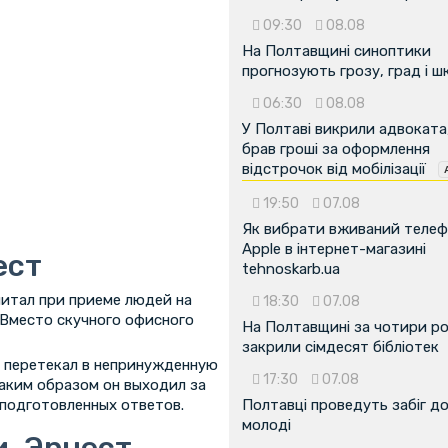
09:30
08.08
На Полтавщині синоптики
прогнозують грозу, град і ш
06:30
08.08
У Полтаві викрили адвоката
брав гроші за оформлення
відстрочок від мобілізації
19:50
07.08
Як вибрати вживаний теле
Apple в інтернет-магазині
ест
tehnoskarb.ua
итал при приеме людей на
18:30
07.08
 Вместо скучного офисного
На Полтавщині за чотири р
закрили сімдесят бібліотек
р перетекал в непринужденную
17:30
07.08
Таким образом он выходил за
 подготовленных ответов.
Полтавці проведуть забіг д
молоді
и, Эрнест