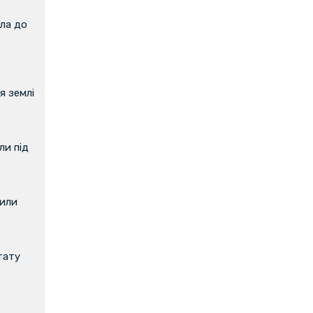
ла до
я землі
и під
вили
тату