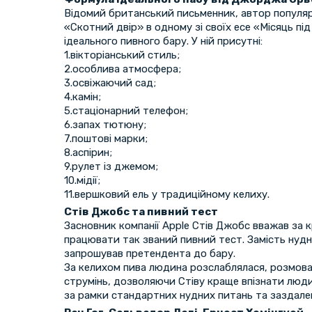
Відомий британський письменник, автор популяр
«Скотний двір» в одному зі своїх есе «Місяць п
ідеального пивного бару. У ній присутні:
1.вікторіанський стиль;
2.особлива атмосфера;
3.освіжаючий сад;
4.камін;
5.стаціонарний телефон;
6.запах тютюну;
7.поштові марки;
8.аспірин;
9.рулет із джемом;
10.мідії;
11.вершковий ель у традиційному келиху.
Стів Джобс та пивний тест
Засновник компанії Apple Стів Джобс вважав за
працювати так званий пивний тест. Замість нудної
запрошував претендента до бару.
За келихом пива людина розслаблялася, розмова
струмінь, дозволяючи Стіву краще впізнати люди
за рамки стандартних нудних питань та заздалег