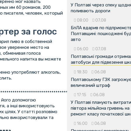
веренно мог назвать
У Полтаві через спеку щодн
ных им 60 романов, 200
поливають дороги
ю писателя, человек, который
08:00
07.08
БпЛА вдарив по підприємств
тер за голос
Полтавщині: пошкоджені буді
авто
рил пиво в собственной
вое уверенное место на
06:00
07.08
, обменивая голоса
Полтавські громади отрима
 хмельного напитка вы можете
автобуси для підвезення шк
ренно употребляют алкоголь,
18:30
06.08
слить.
Полтавському ГЗК загрожу
величезний штраф
************************************************************
17:15
06.08
 з його допомогою
У Полтаві планують витрат
тя, а інші використовують
півтора мільйона гривень на
х цілях. У статті розповімо
ремонт класу початкової ш
нально використовували та
16:00
06.08
велла