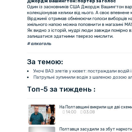
Джордж Вашингтон: портер за голос
Один із засновників США Джордж Вашингтон вари
колекціонував келихи від нього. А своє впевнене
Вірджинії отримав обмінюючи голоси виборців на п
хмільного напою можна поповнити в магазині МА
Як видно з історій, мудрі люди завжди помірно 
залишатися здатними тверезо мислити.
алкоголь
За темою:
Уночі ВАЗ злетів у кювет: постраждали водій 
Патрульні зупинили водія з шаленою дозою ал
Топ-5 за тиждень :
На Полтавщині викрили ще дві схеми 
14:00
03.08
Полтавця засудили за збут наркотик