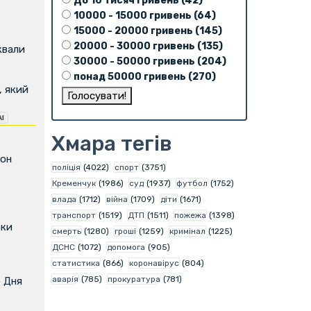
До 10 тисяч гривень (42)
10000 - 15000 гривень (64)
15000 - 20000 гривень (145)
20000 - 30000 гривень (135)
квали
30000 - 50000 гривень (204)
понад 50000 гривень (270)
, який
Хмара тегів
фон
поліція
(4022)
спорт
(3751)
Кременчук
(1986)
суд
(1937)
футбол
(1752)
влада
(1712)
війна
(1709)
діти
(1671)
транспорт
(1519)
ДТП
(1511)
пожежа
(1398)
оки
смерть
(1280)
гроші
(1259)
кримінал
(1225)
ДСНС
(1072)
допомога
(905)
статистика
(866)
коронавірус
(804)
аварія
(785)
прокуратура
(781)
о Дня