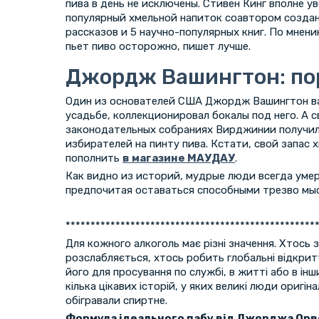
пива в день не исключены. Стивен Кинг вполне у
популярный хмельной напиток соавтором создан
рассказов и 5 научно-популярных книг. По мнени
пьет пиво осторожно, пишет лучше.
Джордж Вашингтон: пор
Один из основателей США Джордж Вашингтон ва
усадьбе, коллекционировал бокалы под него. А с
законодательных собраниях Вирджинии получил
избирателей на пинту пива. Кстати, свой запас
пополнить
в магазине МАУДАУ
.
Как видно из историй, мудрые люди всегда уме
предпочитая оставаться способными трезво мы
**************************************************
Для кожного алкоголь має різні значення. Хтось
розслабляється, хтось робить глобальні відкрит
його для просування по службі, в житті або в інши
кілька цікавих історій, у яких великі люди оригі
обігравали спиртне.
Формула ідеального пабу від Джорджа Ор