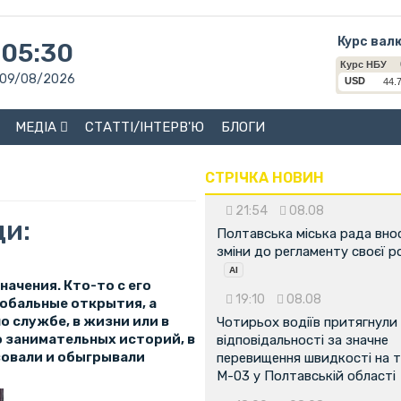
Курс вал
05:30
09/08/2026
МЕДІА
СТАТТІ/ІНТЕРВ'Ю
БЛОГИ
СТРІЧКА НОВИН
21:54
08.08
ди:
Полтавська міська рада вно
зміни до регламенту своєї 
ачения. Кто-то с его
19:10
08.08
лобальные открытия, а
о службе, в жизни или в
Чотирьох водіїв притягнули
о занимательных историй, в
відповідальності за значне
зовали и обыгрывали
перевищення швидкості на т
М-03 у Полтавській області