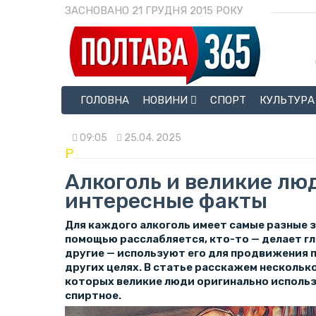
ЗАСНОВАНО 21 ГРУДНЯ 2015 РОКУ
ГОЛОВНА
НОВИНИ
СПОРТ
КУЛЬТУРА
09:05
25.04. 2025
P
Алкоголь и великие лю
интересные факты
Для каждого алкоголь имеет самые разные зн
помощью расслабляется, кто-то — делает г
другие — используют его для продвижения п
других целях. В статье расскажем нескольк
которых великие люди оригинально исполь
спиртное.