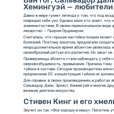
Хемингуэй — любители
Давно в мире гуляет легенда о том, что под воз
повредил себе ухо. Однако мало кто знает, что
знаменитостями. В своем первоначальном виде
лекарство — Пьером Ординером.
Считалась, что горькая настойка полыни может 
болезней. Поэтому алкоголь предлагали солдата
непродолжительное время абсентом увлеклась и
своеобразный ритуал его распития. Но закат не 
Приверженцы абсента стали наблюдать у себя г
сверхвозбудимость, привыкание. Причина тому 
туйона в составе. Сегодня производители алко
предписание ЕС: концентрация туйона не должна
Для справки: в своих произведениях и работах 
Сальвадор Дали, Эрнест Хемингуэй и многие дру
великие деятели искусства.
Стивен Кинг и его хмел
Звучит он так: «Все хорошо в меру». Писатель 