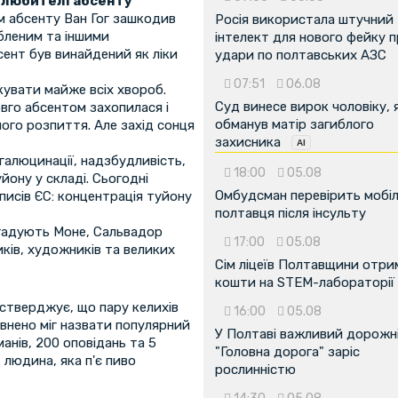
- любителі абсенту
ом абсенту Ван Гог зашкодив
Росія використала штучний
юбленим та іншими
інтелект для нового фейку 
сент був винайдений як ліки
удари по полтавських АЗС
07:51
06.08
кувати майже всіх хвороб.
Суд винесе вирок чоловіку, 
вго абсентом захопилася і
обманув матір загиблого
ого розпиття. Але захід сонця
захисника
галюцинації, надзбудливість,
18:00
05.08
йону у складі. Сьогодні
Омбудсман перевірить мобіл
исів ЄС: концентрація туйону
полтавця після інсульту
згадують Моне, Сальвадор
17:00
05.08
иків, художників та великих
Сім ліцеїв Полтавщини отр
кошти на STEM-лабораторії
 стверджує, що пару келихів
16:00
05.08
евнено міг назвати популярний
У Полтаві важливий дорожні
анів, 200 оповідань та 5
"Головна дорога" заріс
 людина, яка п'є пиво
рослинністю