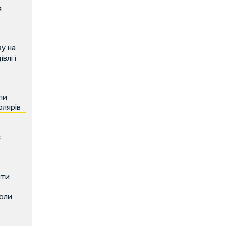
я
у на
влі і
ли
олярів
є
ити
коли