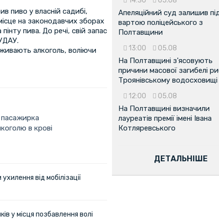
14:30
05.08
в пиво у власній садибі,
Апеляційний суд залишив пі
 місце на законодавчих зборах
вартою поліцейського з
інту пива. До речі, свій запас
Полтавщини
УДАУ.
13:00
05.08
вживають алкоголь, воліючи
На Полтавщині з'ясовують
причини масової загибелі ри
Троянівському водосховищі
12:00
05.08
На Полтавщині визначили
і пасажирка
лауреатів премії імені Івана
коголю в крові
Котляревського
ДЕТАЛЬНІШЕ
ухилення від мобілізації
ів у місця позбавлення волі