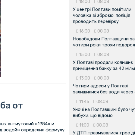
18:00
08.08
У центрі Полтави помітили
чоловіка зі зброєю: поліція
проводить перевірку
16:30
08.08
Новобудови Полтавщини за
чотири роки трохи подоро
15:00
08.08
У Полтаві продали колишнє
приміщення банку за 42 міл
13:00
08.08
Чотири адреси у Полтаві
залишилися без води через 
11:45
08.08
ба от
Уночі на Полтавщині було чу
вибухи: що відомо
ных антиутопий «1984» и
11:00
08.08
од водой» определил формулу
У ДТП травмувалися троє д