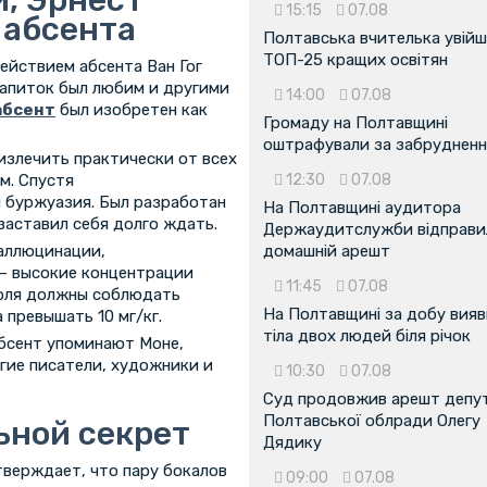
15:15
07.08
 абсента
Полтавська вчителька увійш
ТОП-25 кращих освітян
действием абсента Ван Гог
 напиток был любим и другими
14:00
07.08
абсент
был изобретен как
Громаду на Полтавщині
оштрафували за забрудненн
излечить практически от всех
м. Спустя
12:30
07.08
 буржуазия. Был разработан
На Полтавщині аудитора
заставил себя долго ждать.
Держаудитслужби відправил
аллюцинации,
домашній арешт
— высокие концентрации
11:45
07.08
голя должны соблюдать
На Полтавщині за добу вия
 превышать 10 мг/кг.
тіла двох людей біля річок
абсент упоминают Моне,
гие писатели, художники и
10:30
07.08
Суд продовжив арешт депу
Полтавської облради Олегу
ьной секрет
Дядику
утверждает, что пару бокалов
09:00
07.08