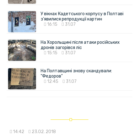
У вікнах Кадетського корпусу в Полтаві
з'явилися репродукції картин
16:15
31.07
На Хорольщині після атаки російських
дронів загорівся ліс
15:15
31.07
На Полтавщині знову скандували:
"Федоров"
12:45
31.07
14:42
23.02. 2018