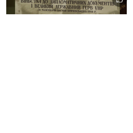
Знак "тризуб" відомий з сивої давнини.
Начертання його таке, як нам відомо зараз,
застосувалося набагато пізніше – в 1918 році, коли
одразу кілька художників пробували себе в ролі
автора українського тризубу, але саме малюнок
Василя Кричевського був обраний як той символ,
що має стати державним гербом України. Саме
століття цього прийняття тризубу як державного
символу Української народної республіки в
малюнку Василя Кричевського ми сьогодні й
відзначаємо
–
розповіла
Наталія Кузьменко
, старший науковий
співробітник відділу науково-дослідно-експозиційного
відділу новітньої історії Полтавського краєзнавчого
музею імені Василя Кричевського.