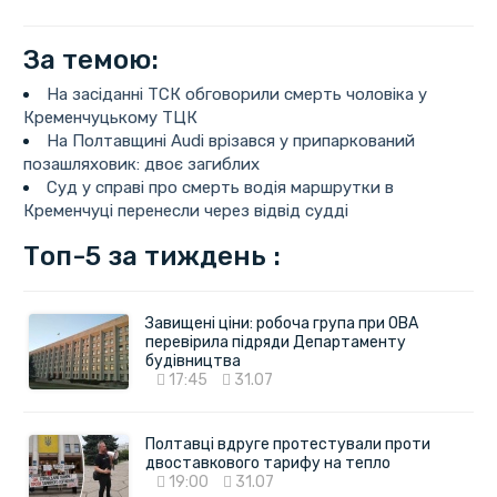
За темою:
На засіданні ТСК обговорили смерть чоловіка у
Кременчуцькому ТЦК
На Полтавщині Audi врізався у припаркований
позашляховик: двоє загиблих
Суд у справі про смерть водія маршрутки в
Кременчуці перенесли через відвід судді
Топ-5 за тиждень :
Завищені ціни: робоча група при ОВА
перевірила підряди Департаменту
будівництва
17:45
31.07
Полтавці вдруге протестували проти
двоставкового тарифу на тепло
19:00
31.07