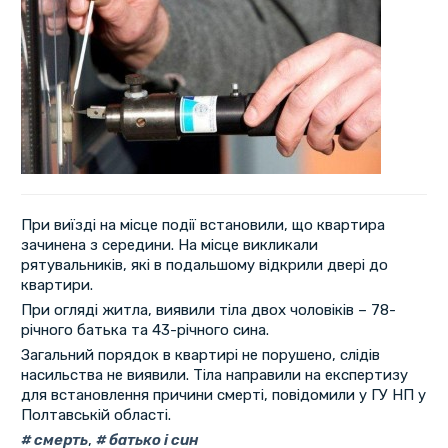
При виїзді на місце події встановили, що квартира
зачинена з середини. На місце викликали
рятувальників, які в подальшому відкрили двері до
квартири.
При огляді житла, виявили тіла двох чоловіків – 78-
річного батька та 43-річного сина.
Загальний порядок в квартирі не порушено, слідів
насильства не виявили. Тіла направили на експертизу
для встановлення причини смерті, повідомили у ГУ НП у
Полтавській області.
смерть
,
батько і син