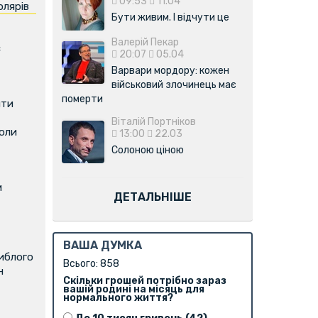
09:53
11.04
олярів
Бути живим. І відчути це
Валерій Пекар
є
20:07
05.04
Варвари мордору: кожен
військовий злочинець має
померти
ити
Віталій Портніков
коли
13:00
22.03
Солоною ціною
м
ДЕТАЛЬНІШЕ
ВАША ДУМКА
иблого
Всього: 858
н
Скільки грошей потрібно зараз
вашій родині на місяць для
нормального життя?