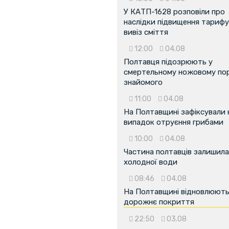
У КАТП-1628 розповіли про
наслідки підвищення тарифу
вивіз сміття
12:00
04.08
...
Полтавця підозрюють у
смертельному ножовому пор
знайомого
11:00
04.08
На Полтавщині зафіксували
випадок отруєння грибами
10:00
04.08
Частина полтавців залишила
холодної води
08:46
04.08
На Полтавщині відновлюют
дорожнє покриття
22:50
03.08