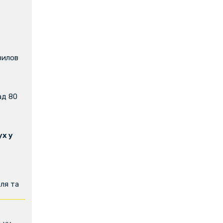
вилов
ад 80
х у
ля та