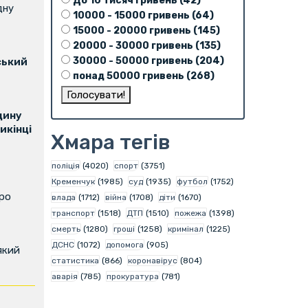
До 10 тисяч гривень (42)
дну
10000 - 15000 гривень (64)
15000 - 20000 гривень (145)
20000 - 30000 гривень (135)
30000 - 50000 гривень (204)
ський
понад 50000 гривень (268)
щину
икінці
Хмара тегів
поліція
(4020)
спорт
(3751)
Кременчук
(1985)
суд
(1935)
футбол
(1752)
про
влада
(1712)
війна
(1708)
діти
(1670)
транспорт
(1518)
ДТП
(1510)
пожежа
(1398)
смерть
(1280)
гроші
(1258)
кримінал
(1225)
ДСНС
(1072)
допомога
(905)
який
статистика
(866)
коронавірус
(804)
аварія
(785)
прокуратура
(781)