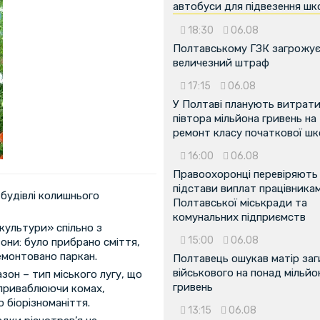
автобуси для підвезення шк
18:30
06.08
Полтавському ГЗК загрожу
величезний штраф
17:15
06.08
У Полтаві планують витрат
півтора мільйона гривень на
ремонт класу початкової ш
16:00
06.08
Правоохоронці перевіряють
підстави виплат працівника
 будівлі колишнього
Полтавської міськради та
комунальних підприємств
культури» спільно з
15:00
06.08
они: було прибрано сміття,
емонтовано паркан.
Полтавець ошукав матір заг
військового на понад мільйо
зон – тип міського лугу, що
гривень
, приваблюючи комах,
 біорізноманіття.
13:15
06.08