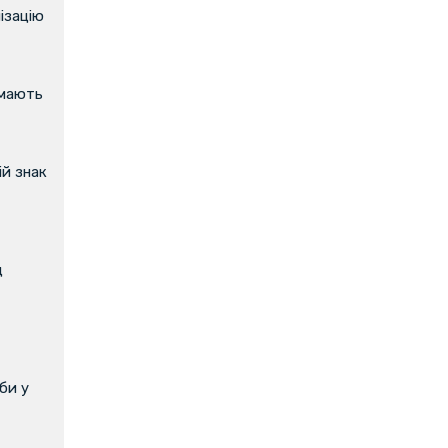
ізацію
имають
й знак
д
би у