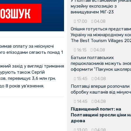
У Полтаві встановили унікал
музейну експозицію з
винищувачем МіГ-23
17:00
04.08
Опішня готується представ
Україну на міжнародному ко
The Best Tourism Villages 20
римав оплату за неіснуючі
16:15
04.08
го епізодами сягають понад 1
Батьки полтавських
першокласників можуть зно
жний захід у вигляді тримання
оформити "Пакунок школяр
ігурують також Сергій
ов, перевищує 3,6 млн грн.
15:45
04.08
о 8 років ув’язнення.
Полтавці вперше розпочали
обробку каштанів від мінуюч
14:45
04.08
Підвищений попит: на
Полтавщині зросли ціни н
дрова
13:00
04.08