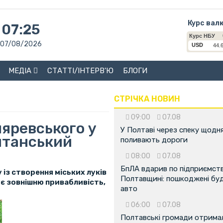
Курс вал
07:25
07/08/2026
МЕДІА
СТАТТІ/ІНТЕРВ'Ю
БЛОГИ
СТРІЧКА НОВИН
09:00
07.08
ляревського у
У Полтаві через спеку щодн
итанський
поливають дороги
08:00
07.08
БпЛА вдарив по підприємств
із створення міських луків
Полтавщині: пошкоджені буді
ує зовнішню привабливість,
авто
06:00
07.08
Полтавські громади отрима