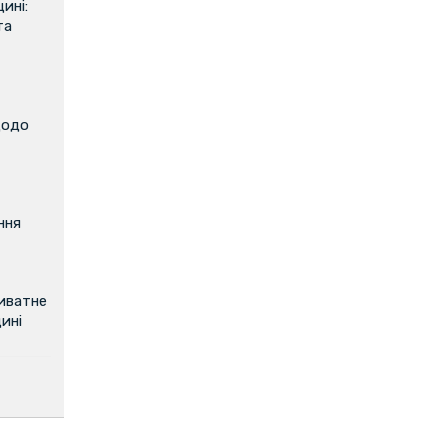
ині:
та
щодо
ння
риватне
ині