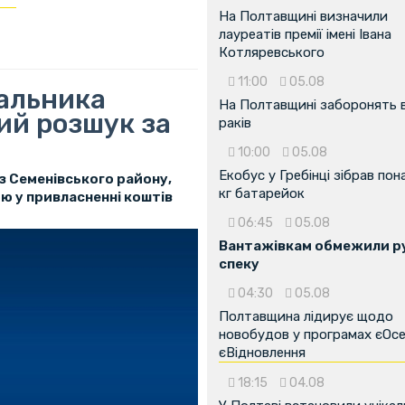
На Полтавщині визначили
лауреатів премії імені Івана
Котляревського
11:00
05.08
альника
На Полтавщині заборонять 
ий розшук за
раків
10:00
05.08
Екобус у Гребінці зібрав пон
з Семенівського району,
кг батарейок
ю у привласненні коштів
06:45
05.08
Вантажівкам обмежили ру
спеку
04:30
05.08
Полтавщина лідирує щодо
новобудов у програмах єОсе
єВідновлення
18:15
04.08