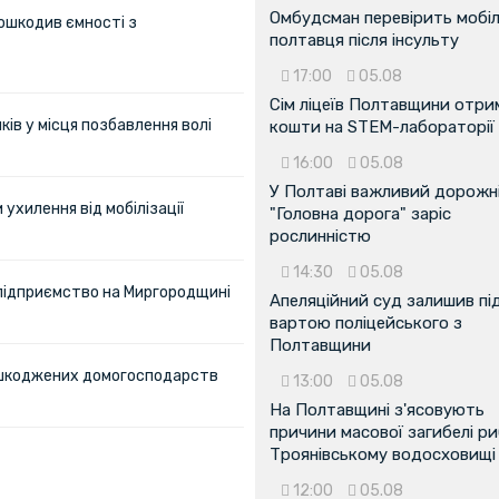
Омбудсман перевірить мобіл
ошкодив ємності з
полтавця після інсульту
17:00
05.08
Сім ліцеїв Полтавщини отр
ів у місця позбавлення волі
кошти на STEM-лабораторії
16:00
05.08
У Полтаві важливий дорожні
ухилення від мобілізації
"Головна дорога" заріс
рослинністю
14:30
05.08
 підприємство на Миргородщині
Апеляційний суд залишив пі
вартою поліцейського з
Полтавщини
пошкоджених домогосподарств
13:00
05.08
На Полтавщині з'ясовують
причини масової загибелі ри
Троянівському водосховищі
12:00
05.08