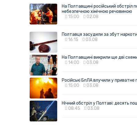
На Полтавщині російський обстріл п
небезпечною хімічною речовиною
15:00
02.08
Полтавця засудили за збут наркотик
16:15
03.08
На Полтавщині викрили ще дві схеми 
14:00
03.08
Російські БпЛА влучили у приватне
15:00
03.08
Нічний обстріл у Полтаві: десять 
08:45
03.08