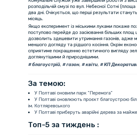
Комунальні служби уже завершили роботи з виса
розподільчій смузі по вул. Небесної Сотні (площа
два дні. Очікується, що перші результати стану
місяць.
Якщо експеримент із міськими луками покаже по
поступово перейде до засіювання більших площ 
дозволить здешевити утримання газонів, адже м
меншого догляду та рідшого косіння. Окрім еконо
сприятиме покращенню естетичного вигляду зеле
доглянутішими й природнішими.
благоустрій
,
газон
,
квіти
,
КП Декоративн
За темою:
У Полтаві оновили парк "Перемога"
У Полтаві оновлюють проєкт благоустрою біл
ім. Котляревського
У Полтаві приберуть аварійні дерева за майж
Топ-5 за тиждень :