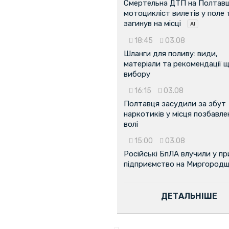
Смертельна ДТП на Полтавщ
мотоцикліст вилетів у поле 
загинув на місці
18:45
03.08
Шланги для поливу: види,
матеріали та рекомендації 
вибору
16:15
03.08
Полтавця засудили за збут
наркотиків у місця позбавле
волі
15:00
03.08
Російські БпЛА влучили у п
підприємство на Миргородщ
ДЕТАЛЬНІШЕ