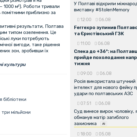
дки різнотрав’я на
У Полтаві відкрили міжнаро
 – 1000 м²). Роботи тривали
виставку #StolenMemory
ть помітними приблизно за
12:00
06.08
зитивні результати, Полтава
Ferrexpo зупинив Полтав
цим типом озеленення. Це
та Єристівський ГЗК
іські луки потребують
11:00
06.08
мічної вигоди, таке рішення
них зон, зробивши їх
Спека до +36°: на Полтав
прийде похолодання напр
тижня
і культури
09:00
06.08
Росія використала штучний
інтелект для нового фейку 
удари по полтавських АЗС
я бібліотеки
07:51
06.08
Суд винесе вирок чоловіку, 
е три мільйони
обманув матір загиблого
захисника
18:00
05.08