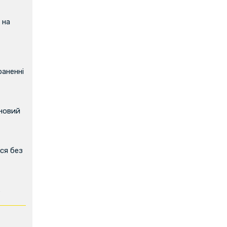
 на
аненні
 новий
ся без
ь