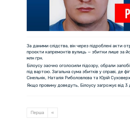
За даними слідства, він через підроблені акти от
проєкти капремонтів вулиць — збитки лише за йо
млн грн.
Білоусу заочно оголосили підозру, обрали запобі
під вартою. Загальна сума збитків у справі, де ф
Сінельнік, Наталія Риболовлєва та Юрій Суховерх
Якщо провину доведуть, Білоусу загрожує від 3 д
Перша
«