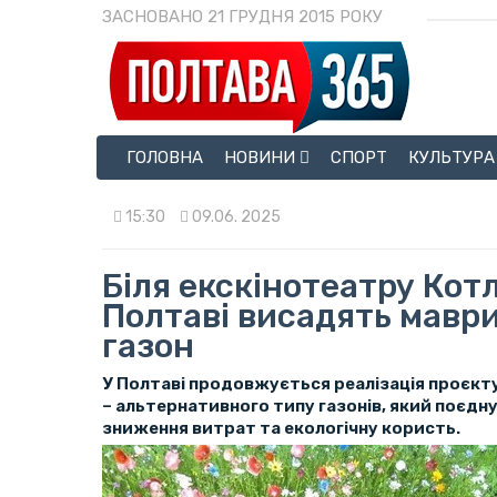
ЗАСНОВАНО 21 ГРУДНЯ 2015 РОКУ
ГОЛОВНА
НОВИНИ
СПОРТ
КУЛЬТУРА
15:30
09.06. 2025
Біля екскінотеатру Кот
Полтаві висадять мавр
газон
У Полтаві продовжується реалізація проєкту 
– альтернативного типу газонів, який поєдн
зниження витрат та екологічну користь.