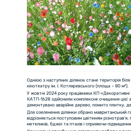
Однією з наступних ділянок стане територія біля
кінотеатру ім. І. Котляревського (площа – 80 м²).
У жовтні 2024 року працівники КП «Декоративні 
КАТП-1628 здійснили комплексне очищення цієї з
демонтувано аварійне дерево, помито плитку, д
Для озеленення ділянки обрано мавританський га
відрізняється поступовим цвітінням різнотрав’я
метеликів, бджіл та птахів і сприяючи підвищенню