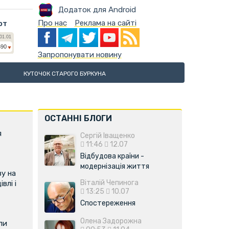
Додаток для Android
Про нас
Реклама на сайті
ют
Запропонувати новину
КУТОЧОК СТАРОГО БУРКУНА
ОСТАННІ БЛОГИ
я
Сергій Іващенко
11:46
12.07
Відбудова країни -
модернізація життя
у на
Віталій Чепинога
влі і
13:25
10.07
Спостереження
Олена Задорожна
ли