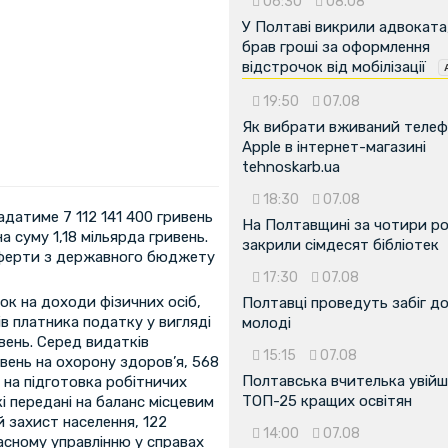
06:30
08.08
У Полтаві викрили адвоката
брав гроші за оформлення
відстрочок від мобілізації
19:50
07.08
Як вибрати вживаний теле
Apple в інтернет-магазині
tehnoskarb.ua
18:30
07.08
датиме 7 112 141 400 гривень
На Полтавщині за чотири р
а суму 1,18 мільярда гривень.
закрили сімдесят бібліотек
нсферти з державного бюджету
17:30
07.08
к на доходи фізичних осiб,
Полтавці проведуть забіг д
в платника податку у виглядi
молоді
ивень. Серед видатків
15:15
07.08
вень на охорону здоров’я, 568
Полтавська вчителька увійш
в на підготовка робітничих
ТОП-25 кращих освітян
і передані на баланс місцевим
й захист населення, 122
14:00
07.08
ласному управлінню у справах