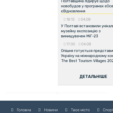
Полтавщина лідирує щодо
новобудов у програмах єОсе
єВідновлення
18:15
04.08
У Полтаві встановили унікал
музейну експозицію з
винищувачем МіГ-23
17:00
04.08
Опішня готується представ
Україну на міжнародному ко
The Best Tourism Villages 20
ДЕТАЛЬНІШЕ
Головна
Новини
Твоє місто
Спор