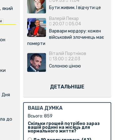
09:53
11.04
Бути живим. І відчути це
, який
Валерій Пекар
20:07
05.04
Варвари мордору: кожен
військовий злочинець має
фон
померти
Віталій Портніков
13:00
22.03
Солоною ціною
оки
ДЕТАЛЬНІШЕ
о Дня
ВАША ДУМКА
Всього: 859
ла до
Скільки грошей потрібно зараз
вашій родині на місяць для
нормального життя?