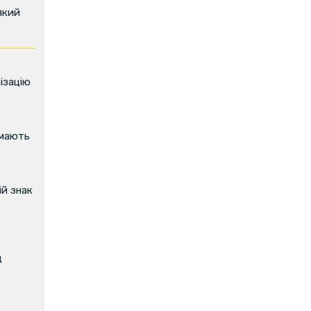
який
ізацію
имають
й знак
д