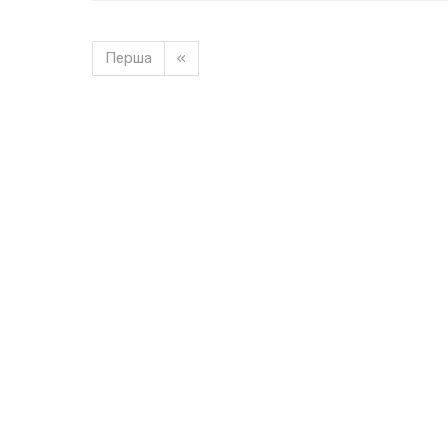
Перша
«
Завантажуємо новину