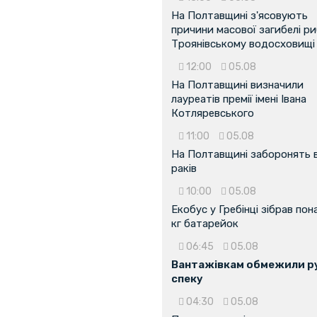
На Полтавщині з'ясовують
причини масової загибелі ри
Троянівському водосховищі
12:00
05.08
На Полтавщині визначили
лауреатів премії імені Івана
Котляревського
11:00
05.08
На Полтавщині заборонять 
раків
10:00
05.08
Екобус у Гребінці зібрав пон
кг батарейок
06:45
05.08
Вантажівкам обмежили ру
спеку
04:30
05.08