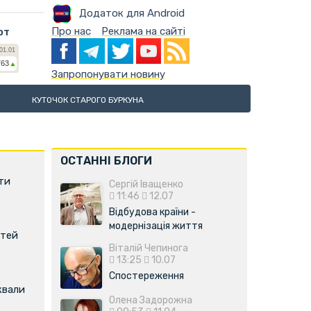
Додаток для Android
Про нас
Реклама на сайті
ют
Запропонувати новину
КУТОЧОК СТАРОГО БУРКУНА
ОСТАННІ БЛОГИ
ти
Сергій Іващенко
11:46
12.07
Відбудова країни -
модернізація життя
ітей
Віталій Чепинога
13:25
10.07
Спостереження
квали
Олена Задорожна