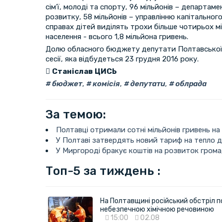
сім’ї, молоді та спорту, 96 мільйонів – департа
розвитку, 58 мільйонів – управлінню капітальног
справах дітей виділять трохи більше чотирьох мі
населення - всього 1,8 мільйона гривень.
Долю обласного бюджету депутати Полтавської 
сесії, яка відбудеться 23 грудня 2016 року.
Станіслав ЦИСЬ
бюджет
,
комісія
,
депутати
,
облрада
За темою:
Полтавці отримали сотні мільйонів гривень на
У Полтаві затвердять новий тариф на тепло 
У Миргороді бракує коштів на розвиток грома
Топ-5 за тиждень :
На Полтавщині російський обстріл п
небезпечною хімічною речовиною
15:00
02.08