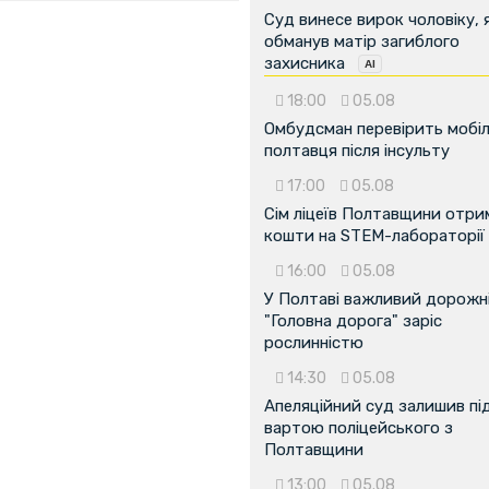
Суд винесе вирок чоловіку, 
обманув матір загиблого
захисника
18:00
05.08
Омбудсман перевірить мобіл
полтавця після інсульту
17:00
05.08
Сім ліцеїв Полтавщини отр
кошти на STEM-лабораторії
...
16:00
05.08
У Полтаві важливий дорожні
"Головна дорога" заріс
рослинністю
14:30
05.08
Апеляційний суд залишив пі
вартою поліцейського з
Полтавщини
13:00
05.08