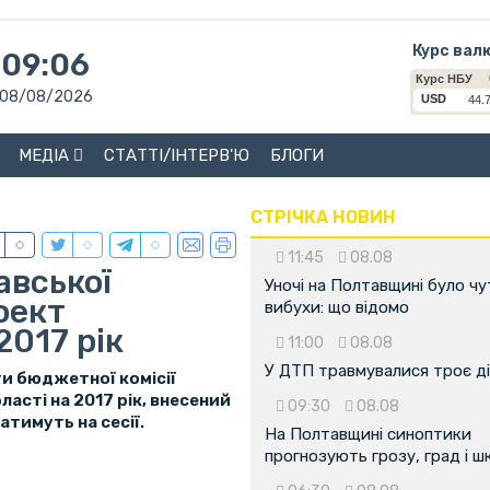
Курс вал
09:06
08/08/2026
МЕДІА
СТАТТІ/ІНТЕРВ'Ю
БЛОГИ
СТРІЧКА НОВИН
11:45
08.08
авської
Уночі на Полтавщині було чу
оект
вибухи: що відомо
017 рік
11:00
08.08
У ДТП травмувалися троє д
и бюджетної комісії
сті на 2017 рік, внесений
09:30
08.08
тимуть на сесії.
На Полтавщині синоптики
прогнозують грозу, град і ш