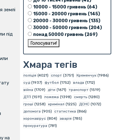
До 10 тисяч гривень (42)
10000 - 15000 гривень (64)
я землі
15000 - 20000 гривень (145)
20000 - 30000 гривень (135)
30000 - 50000 гривень (204)
и під
понад 50000 гривень (269)
вили
Хмара тегів
поліція
(4021)
спорт
(3751)
Кременчук
(1986)
тату
суд
(1937)
футбол
(1752)
влада
(1712)
війна
(1709)
діти
(1671)
транспорт
(1519)
ДТП
(1511)
пожежа
(1398)
смерть
(1280)
гроші
(1258)
кримінал
(1225)
ДСНС
(1072)
допомога
(905)
статистика
(866)
я
коронавірус
(804)
аварія
(785)
прокуратура
(781)
у на