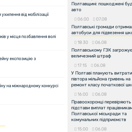
Полтавщині: пошкоджені буді
авто
ухилення від мобілізації
06:00
07.08
Полтавські громади отрима
автобуси для підвезення шк
ів у місця позбавлення волі
18:30
06.08
Полтавському ГЗК загрожу
величезний штраф
ейну експозицію з
17:15
06.08
У Полтаві планують витрат
півтора мільйона гривень на
ремонт класу початкової ш
їну на міжнародному конкурсі
16:00
06.08
Правоохоронці перевіряють
підстави виплат працівника
Полтавської міськради та
комунальних підприємств
15:00
06.08