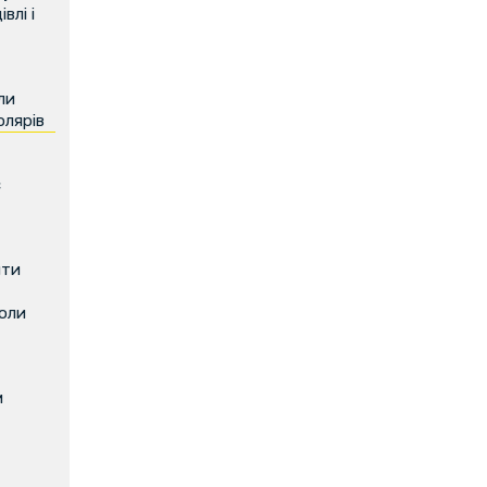
влі і
ли
олярів
є
ити
коли
м