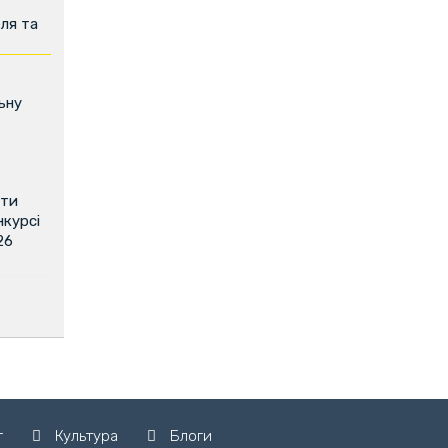
ля та
ьну
ити
нкурсі
26
т
Культура
Блоги