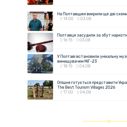
На Полтавщині викрили ще дві схеми 
14:00
03.08
Полтавця засудили за збут наркотик
16:15
03.08
У Полтаві встановили унікальну муз
винищувачем МіГ-23
18:15
04.08
Опішня готується представити Укра
The Best Tourism Villages 2026
17:00
04.08