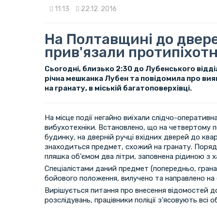
11:13
22.12. 2016
На Полтавщині до двер
прив'язали протипіхотн
Сьогодні, близько 2:30 до Лубенського відділ
річна мешканка Лубен та повідомила про ви
на гранату, в міській багатоповерхівці.
На місце події негайно виїхали слідчо-оперативна 
вибухотехніки. Встановлено, що на четвертому 
будинку, на дверній ручці вхідних дверей до ква
знаходиться предмет, схожий на гранату. Поряд
пляшка об’ємом два літри, заповнена рідиною з 
Спеціалістами даний предмет (попередньо, грана
бойового положення, вилучено та направлено на 
Вирішується питання про внесення відомостей 
розслідувань, працівники поліції з’ясовують всі о