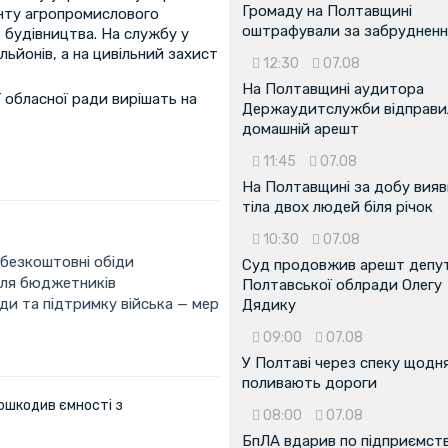
Громаду на Полтавщині
менту агропромислового
оштрафували за забрудненн
о будівництва. На службу у
льйонів, а на цивільний захист
12:30
07.08
На Полтавщині аудитора
обласної ради вирішать на
Держаудитслужби відправил
домашній арешт
11:45
07.08
На Полтавщині за добу вия
тіла двох людей біля річок
10:30
07.08
 безкоштовні обіди
Суд продовжив арешт депу
для бюджетників
Полтавської облради Олегу
ди та підтримку війська — мер
Дядику
09:00
07.08
У Полтаві через спеку щодн
поливають дороги
ошкодив ємності з
08:00
07.08
БпЛА вдарив по підприємств