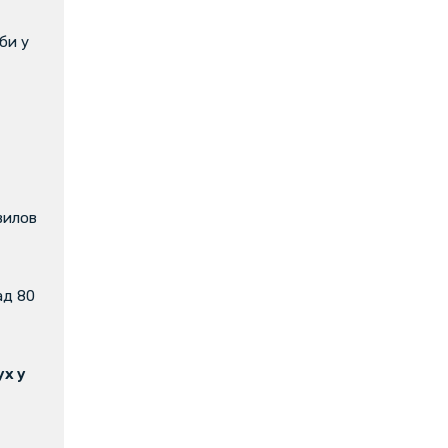
би у
вилов
ад 80
х у