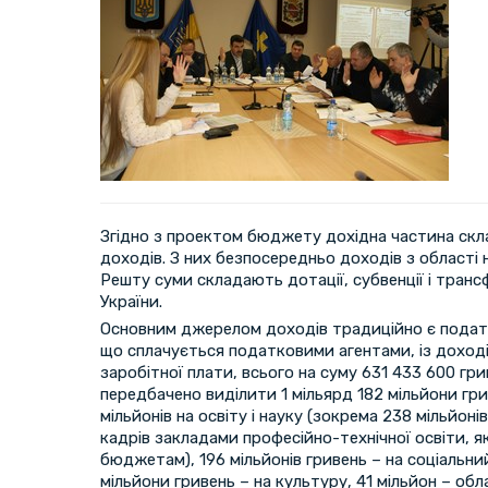
Згідно з проектом бюджету дохідна частина скла
доходів. З них безпосередньо доходів з області н
Решту суми складають дотації, субвенції і тра
України.
Основним джерелом доходів традиційно є подато
що сплачується податковими агентами, iз доходi
заробiтної плати, всього на суму 631 433 600 гр
передбачено виділити 1 мільярд 182 мільйони гри
мільйонів на освіту і науку (зокрема 238 мільйоні
кадрів закладами професійно-технічної освіти, як
бюджетам), 196 мільйонів гривень – на соціальни
мільйони гривень – на культуру, 41 мільйон – об