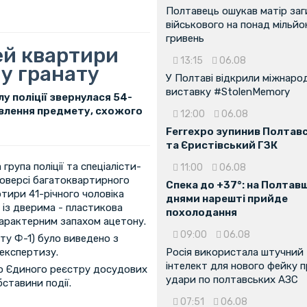
Полтавець ошукав матір заг
військового на понад мільйо
гривень
ей квартири
13:15
06.08
у гранату
У Полтаві відкрили міжнаро
виставку #StolenMemory
у поліції звернулася 54-
явлення предмету, схожого
12:00
06.08
Ferrexpo зупинив Полтав
та Єристівський ГЗК
група поліції та спеціалісти-
11:00
06.08
поверсі багатоквартирного
Спека до +37°: на Полтав
ртири 41-річного чоловіка
днями нарешті прийде
 із дверима - пластикова
похолодання
характерним запахом ацетону.
09:00
06.08
ту Ф-1) було виведено з
експертизу.
Росія використала штучний
інтелект для нового фейку 
до Єдиного реєстру досудових
удари по полтавських АЗС
бставини події.
07:51
06.08