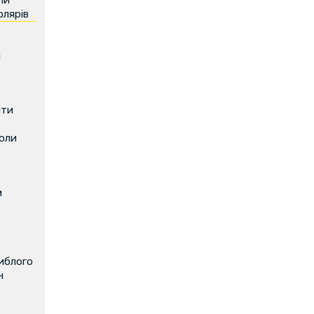
ли
олярів
є
ити
коли
м
иблого
н