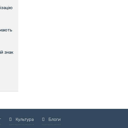
ізацію
имають
й знак
т
Культура
Блоги