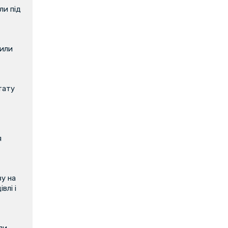
и під
вили
тату
я
у на
влі і