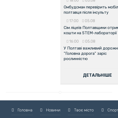
18:00
05.08
Омбудсман перевірить мобіл
полтавця після інсульту
17:00
05.08
Сім ліцеїв Полтавщини отр
кошти на STEM-лабораторії
16:00
05.08
У Полтаві важливий дорожні
"Головна дорога" заріс
рослинністю
ДЕТАЛЬНІШЕ
Головна
Новини
Твоє місто
Спор