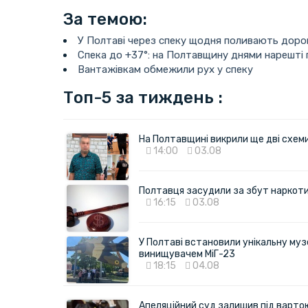
За темою:
У Полтаві через спеку щодня поливають доро
Спека до +37°: на Полтавщину днями нарешті
Вантажівкам обмежили рух у спеку
Топ-5 за тиждень :
На Полтавщині викрили ще дві схеми 
14:00
03.08
Полтавця засудили за збут наркотик
16:15
03.08
У Полтаві встановили унікальну муз
винищувачем МіГ-23
18:15
04.08
Апеляційний суд залишив під варто