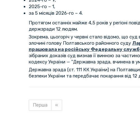
2024-го – 9,
2025-го – 1,
за 5 місяців 2026-го – 4.
Протягом останніх майже 4,5 років у регіоні пові
держзради 12 людям.
Зокрема, цьогоріч у червні стало відомо, що суд
злочині голову Полтавського районного суду
Ла
працювала на російську Федеральну служб
зібраних доказів суд визнав її винною за частино
кодексу України — "Державна зрада, вчинена в ум
Державна зрада (ст. 111 КК України) на Полтавщ
безпеки України та передбачає покарання від 12 д
Перша
«