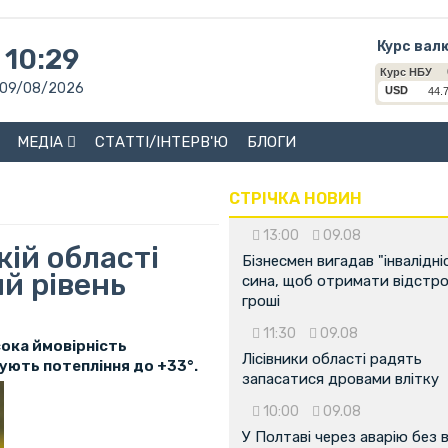
Курс вал
10:29
09/08/2026
МЕДІА
СТАТТІ/ІНТЕРВ'Ю
БЛОГИ
СТРІЧКА НОВИН
13:00
09.08
кій області
Бізнесмен вигадав "інвалідні
й рівень
сина, щоб отримати відстро
гроші
11:30
09.08
сока ймовірність
Лісівники області радять
зують потепління до +33°.
запасатися дровами влітку
10:00
09.08
У Полтаві через аварію без 