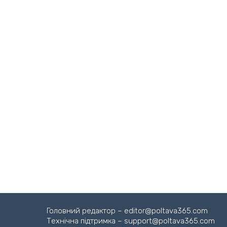
Головний редактор – editor@poltava365.com
Технічна підтримка – support@poltava365.com