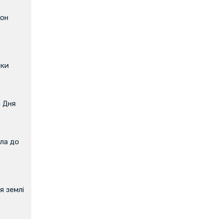
фон
оки
о Дня
ла до
я землі