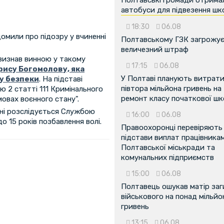
Полтавські громади отрима
автобуси для підвезення шк
18:30
06.08
домили про підозру у вчиненні
Полтавському ГЗК загрожу
величезний штраф
 визнав винною у такому
17:15
06.08
рису Богомолову, яка
У Полтаві планують витрат
у безпеки
. На підставі
півтора мільйона гривень на
ю 2 статті 111 Кримінального
ремонт класу початкової ш
овах воєнного стану".
ині розслідується Службою
16:00
06.08
о 15 років позбавлення волі.
Правоохоронці перевіряють
підстави виплат працівника
Полтавської міськради та
комунальних підприємств
15:00
06.08
Полтавець ошукав матір заг
військового на понад мільйо
гривень
13:15
06.08