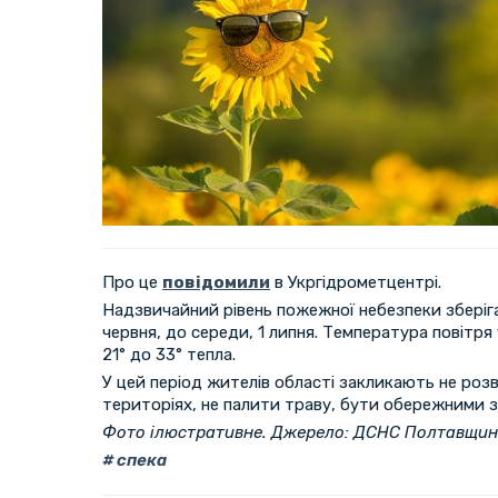
Про це
повідомили
в Укргідрометцентрі.
Надзвичайний рівень пожежної небезпеки зберіга
червня, до середи, 1 липня. Температура повітря 
21° до 33° тепла.
У цей період жителів області закликають не роз
територіях, не палити траву, бути обережними з
Фото ілюстративне. Джерело: ДСНС Полтавщи
спека