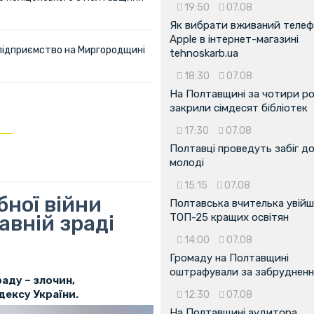
19:50
07.08
Як вибрати вживаний теле
Apple в інтернет-магазині
 підприємство на Миргородщині
tehnoskarb.ua
18:30
07.08
На Полтавщині за чотири р
закрили сімдесят бібліотек
17:30
07.08
Полтавці проведуть забіг д
молоді
15:15
07.08
ної війни
Полтавська вчителька увійш
авній зраді
ТОП-25 кращих освітян
14:00
07.08
Громаду на Полтавщині
оштрафували за забрудненн
аду – злочин,
дексу України.
12:30
07.08
На Полтавщині аудитора