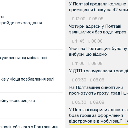
У Полтаві продали колишнє
приміщення банку за 42 міл
ги
13:00
08.08
 прийде похолодання
Чотири адреси у Полтаві
залишилися без води через 
11:45
08.08
Уночі на Полтавщині було чу
вибухи: що відомо
ухилення від мобілізації
11:00
08.08
У ДТП травмувалися троє д
ів у місця позбавлення волі
09:30
08.08
На Полтавщині синоптики
прогнозують грозу, град і ш
ейну експозицію з
06:30
08.08
У Полтаві викрили адвоката
брав гроші за оформлення
відстрочок від мобілізації
ю поліцейського з Полтавщини