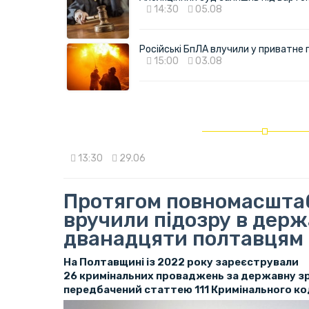
14:30
05.08
Російські БпЛА влучили у приватне
15:00
03.08
13:30
29.06
Протягом повномасштаб
вручили підозру в держ
дванадцяти полтавцям
На Полтавщині із 2022 року зареєстрували
26 кримінальних проваджень за державну зр
передбачений статтею 111 Кримінального ко