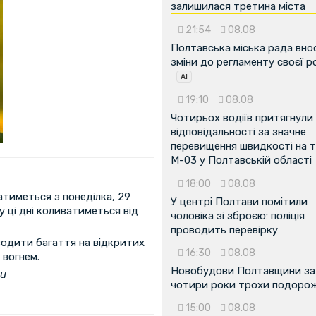
залишилася третина міста
21:54
08.08
Полтавська міська рада вно
зміни до регламенту своєї 
19:10
08.08
Чотирьох водіїв притягнули
відповідальності за значне
перевищення швидкості на т
М-03 у Полтавській області
18:00
08.08
тиметься з понеділка, 29
У центрі Полтави помітили
у ці дні коливатиметься від
чоловіка зі зброєю: поліція
проводить перевірку
водити багаття на відкритих
16:30
08.08
 вогнем.
Новобудови Полтавщини за
ни
чотири роки трохи подоро
15:00
08.08