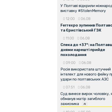
У Полтаві відкрили міжнаро
виставку #StolenMemory
...
12:00
06.08
Ferrexpo зупинив Полтав
та Єристівський ГЗК
11:00
06.08
Спека до +37°: на Полтав
днями нарешті прийде
похолодання
09:00
06.08
Росія використала штучний
інтелект для нового фейку 
удари по полтавських АЗС
07:51
06.08
Суд винесе вирок чоловіку, 
обманув матір загиблого
захисника