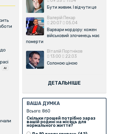
09:53
11.04
Бути живим. І відчути це
Валерій Пекар
сить
20:07
05.04
роботи
Варвари мордору: кожен
військовий злочинець має
померти
 до
Віталій Портніков
13:00
22.03
расі
Солоною ціною
ДЕТАЛЬНІШЕ
ВАША ДУМКА
Всього: 860
Скільки грошей потрібно зараз
жчали
вашій родині на місяць для
нормального життя?