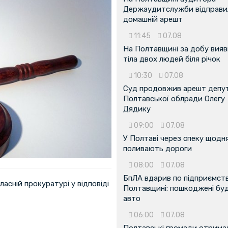
Держаудитслужби відправил
домашній арешт
11:45
07.08
На Полтавщині за добу вия
тіла двох людей біля річок
10:30
07.08
Суд продовжив арешт депу
Полтавської облради Олегу
Дядику
09:00
07.08
У Полтаві через спеку щодн
поливають дороги
08:00
07.08
БпЛА вдарив по підприємств
асній прокуратурі у відповіді
Полтавщині: пошкоджені буді
авто
06:00
07.08