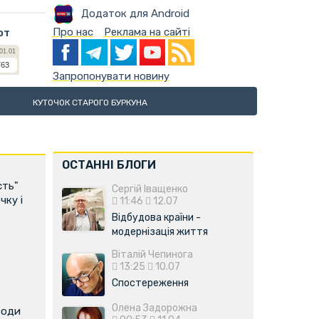
Додаток для Android
Про нас
Реклама на сайті
ют
Запропонувати новину
КУТОЧОК СТАРОГО БУРКУНА
ОСТАННІ БЛОГИ
сть"
Сергій Іващенко
чку і
11:46
12.07
Відбудова країни -
модернізація життя
Віталій Чепинога
13:25
10.07
Спостереження
Олена Задорожна
води