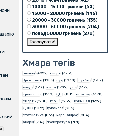
До 10 тисяч гривень (42)
10000 - 15000 гривень (64)
ьйони
15000 - 20000 гривень (145)
20000 - 30000 гривень (135)
30000 - 50000 гривень (204)
понад 50000 гривень (270)
аварію
ти
Хмара тегів
поліція
(4022)
спорт
(3751)
ітей
Кременчук
(1986)
суд
(1938)
футбол
(1752)
влада
(1712)
війна
(1709)
діти
(1672)
транспорт
(1519)
ДТП
(1511)
пожежа
(1398)
квали
смерть
(1280)
гроші
(1259)
кримінал
(1226)
ДСНС
(1072)
допомога
(905)
статистика
(866)
коронавірус
(804)
, який
аварія
(786)
прокуратура
(781)