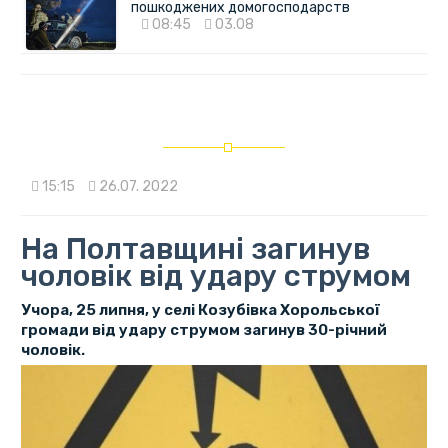
пошкоджених домогосподарств
08:45
03.08
15:15
26.07. 2022
На Полтавщині загинув
чоловік від удару струмом
Учора, 25 липня, у селі Козубівка Хорольської
громади від удару струмом загинув 30-річний
чоловік.