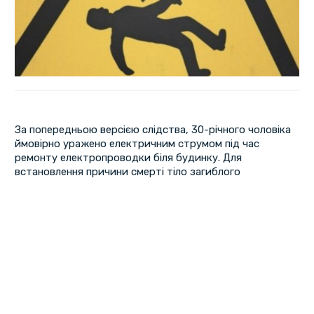
За попередньою версією слідства, 30-річного чоловіка
ймовірно уражено електричним струмом під час
ремонту електропроводки біля будинку. Для
встановлення причини смерті тіло загиблого
направлено на судово-медичну експертизу. Про це
повідомили у поліції Полтавщини.
За даним фактом слідчим підрозділом поліції, під
процесуальним керівництвом Хорольського відділу
Лубенської окружної прокуратури, відомості внесені до
Єдиного реєстру досудових розслідувань за ознаками
кримінального правопорушення, передбаченого
частиною 1 статті 115 (умисне вбивство) Кримінального
кодексу України.