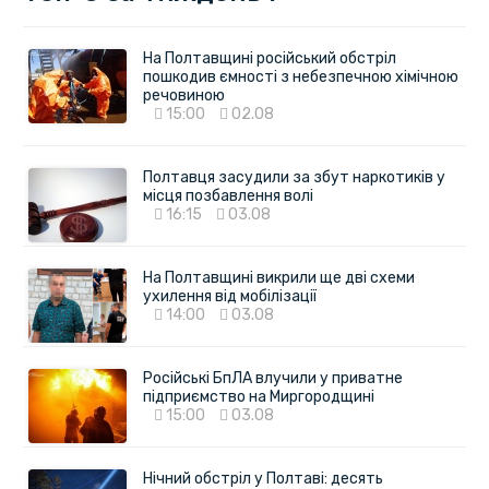
На Полтавщині російський обстріл
пошкодив ємності з небезпечною хімічною
речовиною
15:00
02.08
Полтавця засудили за збут наркотиків у
місця позбавлення волі
16:15
03.08
На Полтавщині викрили ще дві схеми
ухилення від мобілізації
14:00
03.08
Російські БпЛА влучили у приватне
підприємство на Миргородщині
15:00
03.08
Нічний обстріл у Полтаві: десять