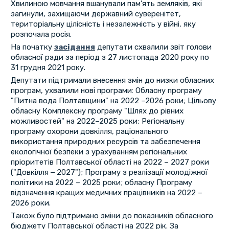
Хвилиною мовчання вшанували пам’ять земляків, які
загинули, захищаючи державний суверенітет,
територіальну цілісність і незалежність у війні, яку
розпочала росія.
На початку
засідання
депутати схвалили звіт голови
обласної ради за період з 27 листопада 2020 року по
31 грудня 2021 року.
Депутати підтримали внесення змін до низки обласних
програм, ухвалили нові програми: Обласну програму
"Питна вода Полтавщини" на 2022 –2026 роки; Цільову
обласну Комплексну програму "Шлях до рівних
можливостей" на 2022–2025 роки; Регіональну
програму охорони довкілля, раціонального
використання природних ресурсів та забезпечення
екологічної безпеки з урахуванням регіональних
пріоритетів Полтавської області на 2022 – 2027 роки
("Довкілля ‒ 2027"); Програму з реалізації молодіжної
політики на 2022 – 2025 роки; обласну Програму
відзначення кращих медичних працівників на 2022 –
2026 роки.
Також було підтримано зміни до показників обласного
бюджету Полтавської області на 2022 рік. За