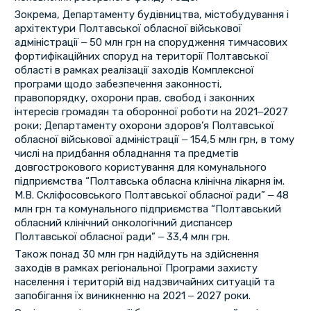
Зокрема, Департаменту будівництва, містобудування і
архітектури Полтавської обласної військової
адміністрації ‒ 50 млн грн на спорудження тимчасових
фортифікаційних споруд на території Полтавської
області в рамках реалізації заходів Комплексної
програми щодо забезпечення законності,
правопорядку, охорони прав, свобод і законних
інтересів громадян та оборонної роботи на 2021‒2027
роки; Департаменту охорони здоров’я Полтавської
обласної військової адміністрації ‒ 154,5 млн грн, в тому
числі на придбання обладнання та предметів
довгострокового користування для комунального
підприємства “Полтавська обласна клінічна лікарня ім.
М.В. Скліфосовського Полтавської обласної ради” ‒ 48
млн грн та комунального підприємства “Полтавський
обласний клінічний онкологічний диспансер
Полтавської обласної ради” ‒ 33,4 млн грн.
Також понад 30 млн грн надійдуть на здійснення
заходів в рамках регіональної Програми захисту
населення і територій від надзвичайних ситуацій та
запобігання їх виникненню на 2021 ‒ 2027 роки.