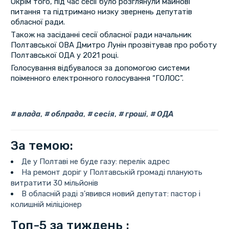
Окрім того, під час сесії було розглянули майнові
питання та підтримано низку звернень депутатів
обласної ради.
Також на засіданні сесії обласної ради начальник
Полтавської ОВА Дмитро Лунін прозвітував про роботу
Полтавської ОДА у 2021 році.
Голосування відбувалося за допомогою системи
поіменного електронного голосування “ГОЛОС”.
влада
,
облрада
,
сесія
,
гроші
,
ОДА
За темою:
Де у Полтаві не буде газу: перелік адрес
На ремонт доріг у Полтавській громаді планують
витратити 30 мільйонів
В обласній раді з'явився новий депутат: пастор і
колишній міліціонер
Топ-5 за тиждень :