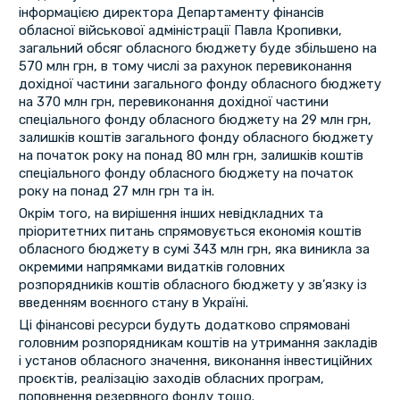
інформацією директора Департаменту фінансів
обласної військової адміністрації Павла Кропивки,
загальний обсяг обласного бюджету буде збільшено на
570 млн грн, в тому числі за рахунок перевиконання
дохідної частини загального фонду обласного бюджету
на 370 млн грн, перевиконання дохідної частини
спеціального фонду обласного бюджету на 29 млн грн,
залишків коштів загального фонду обласного бюджету
на початок року на понад 80 млн грн, залишків коштів
спеціального фонду обласного бюджету на початок
року на понад 27 млн грн та ін.
Окрім того, на вирішення інших невідкладних та
пріоритетних питань спрямовується економія коштів
обласного бюджету в сумі 343 млн грн, яка виникла за
окремими напрямками видатків головних
розпорядників коштів обласного бюджету у зв’язку із
введенням воєнного стану в Україні.
Ці фінансові ресурси будуть додатково спрямовані
головним розпорядникам коштів на утримання закладів
і установ обласного значення, виконання інвестиційних
проєктів, реалізацію заходів обласних програм,
поповнення резервного фонду тощо.