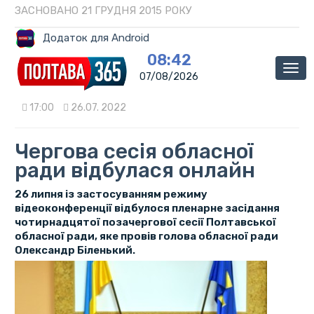
ЗАСНОВАНО 21 ГРУДНЯ 2015 РОКУ
Додаток для Android
08:42
Мен
07/08/2026
17:00
26.07. 2022
Чергова сесія обласної
ради відбулася онлайн
26 липня із застосуванням режиму
відеоконференції відбулося пленарне засідання
чотирнадцятої позачергової сесії Полтавської
обласної ради, яке провів голова обласної ради
Олександр Біленький.