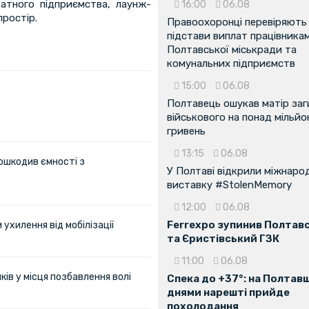
ватного підприємства, лаунж-
16:00
06.08
ростір.
Правоохоронці перевіряють
підстави виплат працівника
Полтавської міськради та
комунальних підприємств
15:00
06.08
Полтавець ошукав матір заг
військового на понад мільйо
гривень
13:15
06.08
ошкодив ємності з
У Полтаві відкрили міжнаро
виставку #StolenMemory
12:00
06.08
Ferrexpo зупинив Полтав
ухилення від мобілізації
та Єристівський ГЗК
11:00
06.08
ів у місця позбавлення волі
Спека до +37°: на Полтав
днями нарешті прийде
похолодання