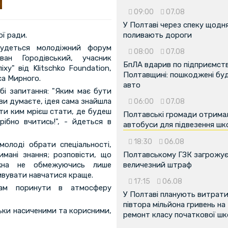
09:00
07.08
У Полтаві через спеку щодн
ї ради.
поливають дороги
будеться молодіжний форум
08:00
07.08
ван Городівський, учасник
БпЛА вдарив по підприємств
ху" від Klitschko Foundation,
Полтавщині: пошкоджені буді
са Мирного.
авто
бі запитання: "Яким має бути
о ви думаєте, ідея сама знайшла
06:00
07.08
 ти ким мрієш стати, де будеш
Полтавські громади отрима
рібно вчитись!", - йдеться в
автобуси для підвезення шк
18:30
06.08
олоді обрати спеціальності,
имані знання; розповісти, що
Полтавському ГЗК загрожу
ожна не обмежуючись лише
величезний штраф
ивувати навчатися краще.
17:15
06.08
рам поринути в атмосферу
У Полтаві планують витрат
півтора мільйона гривень на
льки насиченими та корисними,
ремонт класу початкової ш