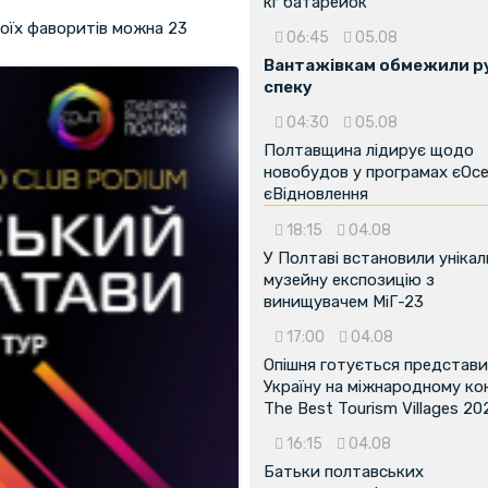
кг батарейок
воїх фаворитів можна 23
06:45
05.08
Вантажівкам обмежили ру
спеку
04:30
05.08
Полтавщина лідирує щодо
новобудов у програмах єОсе
єВідновлення
18:15
04.08
У Полтаві встановили унікал
музейну експозицію з
винищувачем МіГ-23
17:00
04.08
Опішня готується представ
Україну на міжнародному ко
The Best Tourism Villages 20
16:15
04.08
Батьки полтавських