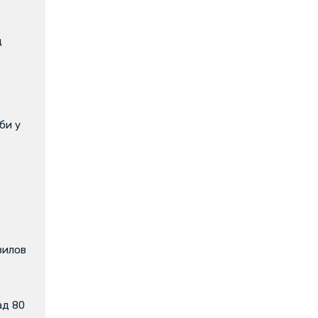
д
би у
вилов
ад 80