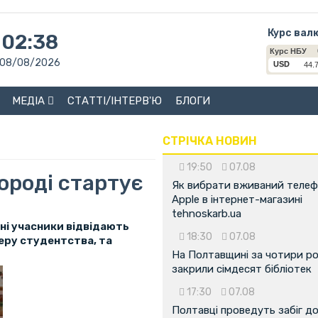
Курс вал
02:38
08/08/2026
МЕДІА
СТАТТІ/ІНТЕРВ'Ю
БЛОГИ
СТРІЧКА НОВИН
19:50
07.08
ороді стартує
Як вибрати вживаний теле
Apple в інтернет-магазині
tehnoskarb.ua
дні учасники відвідають
18:30
07.08
еру студентства, та
На Полтавщині за чотири р
закрили сімдесят бібліотек
17:30
07.08
Полтавці проведуть забіг д