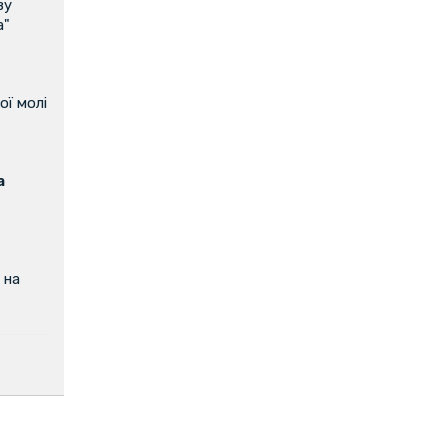
ву
а"
ої молі
а
 на