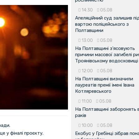
14:30
05.08
Апеляційний суд залишив пі
вартою поліцейського з
Полтавщини
13:00
05.08
На Полтавщині з'ясовують
причини масової загибелі ри
Троянівському водосховищі
12:00
05.08
На Полтавщині визначили
лауреатів премії імені Івана
Котляревського
11:00
05.08
На Полтавщині заборонять 
раків
ради.
10:00
05.08
це у фіналі проєкту.
Екобус у Гребінці зібрав пон