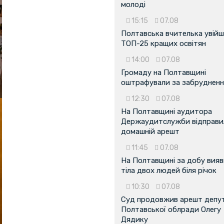
молоді
15:15
07.08
Полтавська вчителька увійш
ТОП-25 кращих освітян
14:00
07.08
Громаду на Полтавщині
оштрафували за забрудненн
12:30
07.08
На Полтавщині аудитора
Держаудитслужби відправил
домашній арешт
11:45
07.08
На Полтавщині за добу вия
тіла двох людей біля річок
10:30
07.08
Суд продовжив арешт депу
Полтавської облради Олегу
Дядику