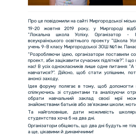
Про це повідомили на сайті Миргородської місько
19-20 жовтня 2019 року, у Миргороді від
"Локальна школа Успіху. Організатор - І
всеукраїнського освітнього проекту "Школа Успі
учень 9-В класу Миргородської ЗОШ №1 ім. Пана
"Розробляючи ідею, організатори поставили со
проект, аби зацікавити сучасних підлітків?". І щ
нас! В усіх однокласників лише одне питання: "А
навчатися?". Дійсно, щоб стати успішним, пот
анонсі заходу.
Ідея форуму полягає в тому, щоб допомогти м
спілкуючись зі студентами та аналізуючи отр
обрати навчальний заклад своєї мрії м
знайомствами батьків або зв'язками школи; мот
Та найголовніше, дати можливість школя
студентства хоча б на два дні.
Організатори обіцяють, що два дні будуть не ті
а ще, цікавими й динамічними!