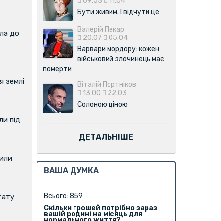
09:53
11.04
Бути живим. І відчути це
Валерій Пекар
ла до
20:07
05.04
Варвари мордору: кожен
військовий злочинець має
померти
я землі
Віталій Портніков
13:00
22.03
Солоною ціною
и під
ДЕТАЛЬНІШЕ
вили
ВАША ДУМКА
Всього: 859
тату
Скільки грошей потрібно зараз
вашій родині на місяць для
нормального життя?