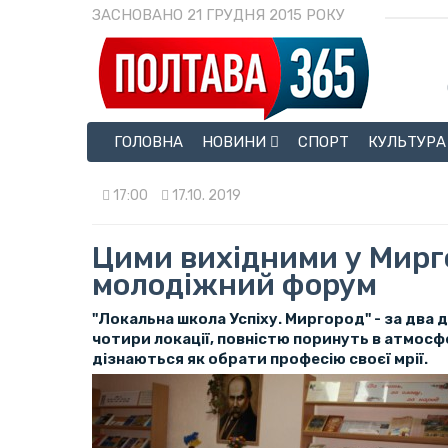
ЗАСНОВАНО 21 ГРУДНЯ 2015 РОКУ
ГОЛОВНА
НОВИНИ
СПОРТ
КУЛЬТУРА
17:00
17.10. 2019
Цими вихідними у Мирг
молодіжний форум
"Локальна школа Успіху. Миргород" - за два 
чотири локації, повністю поринуть в атмосф
дізнаються як обрати професію своєї мрії.