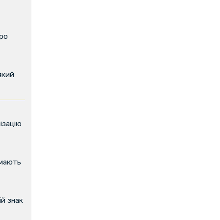
про
який
ізацію
имають
й знак