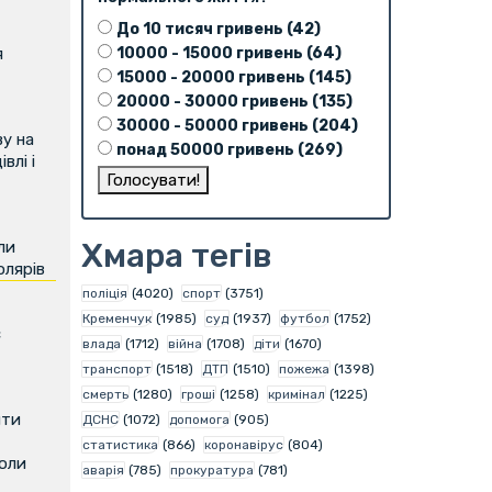
До 10 тисяч гривень (42)
я
10000 - 15000 гривень (64)
15000 - 20000 гривень (145)
20000 - 30000 гривень (135)
30000 - 50000 гривень (204)
у на
понад 50000 гривень (269)
влі і
Хмара тегів
ли
олярів
поліція
(4020)
спорт
(3751)
Кременчук
(1985)
суд
(1937)
футбол
(1752)
є
влада
(1712)
війна
(1708)
діти
(1670)
транспорт
(1518)
ДТП
(1510)
пожежа
(1398)
смерть
(1280)
гроші
(1258)
кримінал
(1225)
ити
ДСНС
(1072)
допомога
(905)
статистика
(866)
коронавірус
(804)
коли
аварія
(785)
прокуратура
(781)