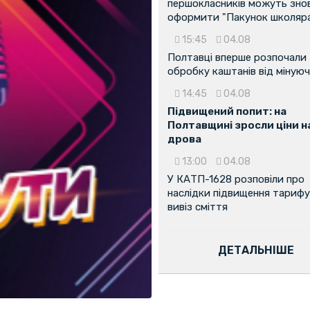
першокласників можуть зно
оформити "Пакунок школяр
15:45
04.08
Полтавці вперше розпочали
обробку каштанів від мінуюч
14:45
04.08
Підвищений попит: на
Полтавщині зросли ціни н
дрова
13:00
04.08
У КАТП-1628 розповіли про
наслідки підвищення тарифу
вивіз сміття
ДЕТАЛЬНІШЕ