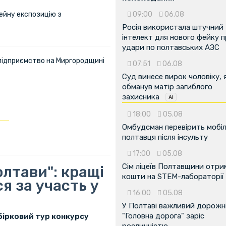
ейну експозицію з
09:00
06.08
Росія використала штучний
інтелект для нового фейку 
удари по полтавських АЗС
 підприємство на Миргородщині
07:51
06.08
Суд винесе вирок чоловіку, 
обманув матір загиблого
захисника
18:00
05.08
Омбудсман перевірить мобіл
полтавця після інсульту
17:00
05.08
Сім ліцеїв Полтавщини отр
лтави": кращі
кошти на STEM-лабораторії
я за участь у
16:00
05.08
У Полтаві важливий дорожні
"Головна дорога" заріс
бірковий тур конкурсу
рослинністю