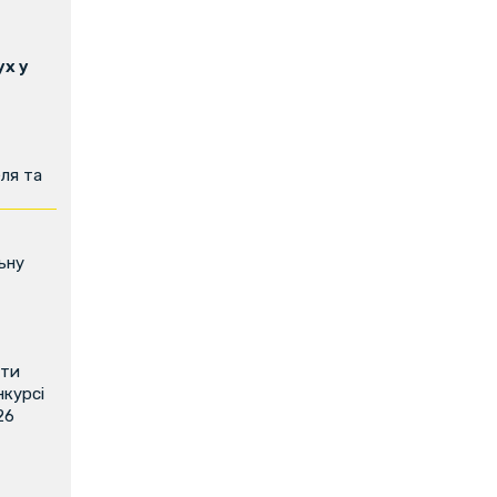
х у
ля та
ьну
ити
нкурсі
26