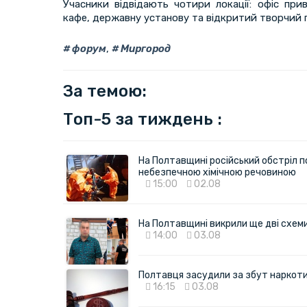
Учасники відвідають чотири локації: офіс при
кафе, державну установу та відкритий творчий п
форум
,
Миргород
За темою:
Топ-5 за тиждень :
На Полтавщині російський обстріл п
небезпечною хімічною речовиною
15:00
02.08
На Полтавщині викрили ще дві схеми 
14:00
03.08
Полтавця засудили за збут наркотик
16:15
03.08