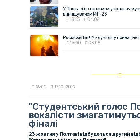
У Полтаві встановили унікальну муз
винищувачем МіГ-23
18:15
04.08
Російські БпЛА влучили у приватне
15:00
03.08
16:00
17.10. 2019
"Студентський голос По
вокалісти змагатимутьс
фіналі
23 жовтня у Полтаві відбудеться другий від