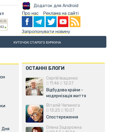
Додаток для Android
Про нас
Реклама на сайті
ют
Запропонувати новину
КУТОЧОК СТАРОГО БУРКУНА
ОСТАННІ БЛОГИ
фон
Сергій Іващенко
11:46
12.07
Відбудова країни -
модернізація життя
Віталій Чепинога
оки
13:25
10.07
Спостереження
Олена Задорожна
о Дня