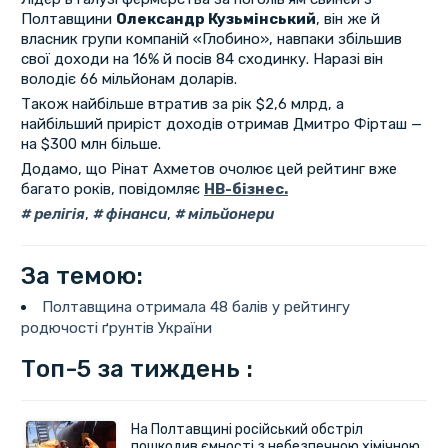
Полтавщини
Олександр Кузьмінський
, він же й
власник групи компаній «Глобино», навпаки збільшив
свої доходи на 16% й посів 84 сходинку. Наразі він
володіє 66 мільйонам доларів.
Також найбільше втратив за рік $2,6 млрд, а
найбільший приріст доходів отримав Дмитро Фірташ —
на $300 млн більше.
Додамо, що Рінат Ахметов очолює цей рейтинг вже
багато років, повідомляє
НВ-бізнес.
релігія
,
фінанси
,
мільйонери
За темою:
Полтавщина отримала 48 балів у рейтингу
родючості ґрунтів України
Топ-5 за тиждень :
На Полтавщині російський обстріл
пошкодив ємності з небезпечною хімічною