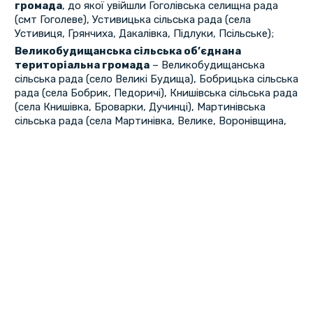
громада
, до якої увійшли Гоголівська селищна рада
(смт Гоголеве), Устивицька сільська рада (села
Устивиця, Грянчиха, Дакалівка, Підлуки, Псільське);
Великобудищанська сільська об’єднана
територіальна громада
– Великобудищанська
сільська рада (село Великі Будища), Бобрицька сільська
рада (села Бобрик, Педоричі), Книшівська сільська рада
(села Книшівка, Броварки, Дучинці), Мартинівська
сільська рада (села Мартинівка, Велике, Воронівщина,
Могилатів, Морозівщина, Шадурка), Плішивецька
сільська рада (села Плішивець, Бакути, Тимофіївка);
Зіньківська міська об’єднана територіальна
громада
– Зіньківська міська рада (місто Зіньків, села
Гусаки, Дубівка, Пилипенки, Сиверинівка, Хмарівка),
Проценківська сільська рада (села Проценки, Довжик,
Дуб’яги, Стара Михайлівка, Ступки;
Новооржицька селищна об’єднана територіальна
громада
– Новооржицька селищна рада (смт
Новооржицьке), Воронинцівська сільська рада (села
Воронинці, Козаче, Котляревське, Максимівщина,
Новоселівка, Приймівщина), Черевківська сільська рада
(села Черевки, Заріччя, Сліпорід, Хорошки);