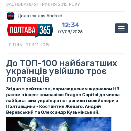
ЗАСНОВАНО 21 ГРУДНЯ 2015 РОКУ
Додаток для Android
12:34
Мен
07/08/2026
11:45
03.11. 2019
До ТОП-100 найбагатших
українців увійшло троє
полтавців
Згідно з рейтингом, оприлюдненим журналом НВ
разом з інвесткомпанією Dragon Capital до числа
найбагатших українців потрапили і мільйонери з
Полтавщини - Костянтин Жеваго, Андрій
Веревський та Олександр Кузьмінський.