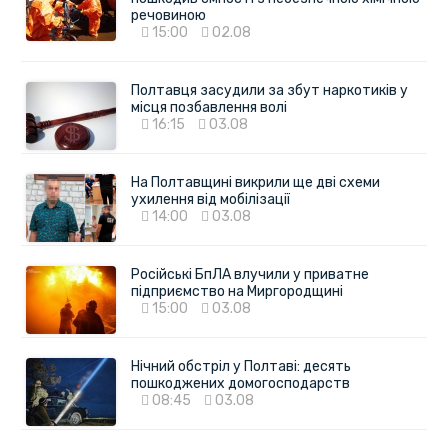
речовиною
15:00
02.08
Полтавця засудили за збут наркотиків у
місця позбавлення волі
16:15
03.08
На Полтавщині викрили ще дві схеми
ухилення від мобілізації
14:00
03.08
Російські БпЛА влучили у приватне
підприємство на Миргородщині
15:00
03.08
Нічний обстріл у Полтаві: десять
пошкоджених домогосподарств
08:45
03.08