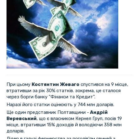
При цьому
Костянтин Жеваго
спустився на 9 місце,
втративши за рік 30% статків. зокрема, це сталося
через борги банку "Фінанси та Кредит".
Наразі його статки оцінюють у 744 млн доларів.
Ще один представник Полтавщини -
Андрій
Веревський
, що є власником Кернел Груп, посів 19
місце, втративши 15% доходів й володіючи 358 млн
доларів.
Лідер в галузі фермерства за поголів'ям свиней з