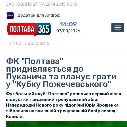
ЗАСНОВАНО 21 ГРУДНЯ 2015 РОКУ
Додаток для Android
14:09
Мен
07/08/2026
11:00
25.12. 2016
ФК "Полтава"
придивляється до
Пуканича та планує грати
у "Кубку Пожечевського"
Футбольний клуб "Полтава" розпочав перший після
відпустки триденний тренувальний збір.
Напередодні Нового року підопічні Юрія Ярошенка
зібралися на заміській тренувальній базі у селищі
Копили.