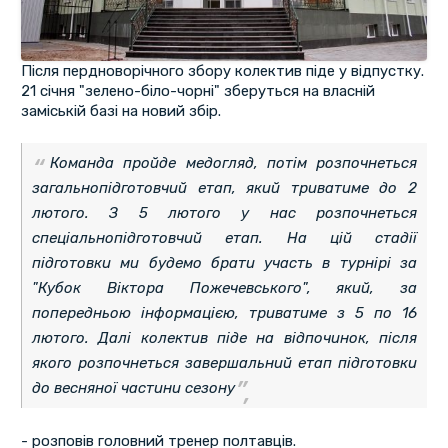
Після пердноворічного збору колектив піде у відпустку.
21 січня "зелено-біло-чорні" зберуться на власній
заміській базі на новий збір.
Команда пройде медогляд, потім розпочнеться
загальнопідготовчий етап, який триватиме до 2
лютого. З 5 лютого у нас розпочнеться
спеціальнопідготовчий етап. На цій стадії
підготовки ми будемо брати участь в турнірі за
"Кубок Віктора Пожечевського", який, за
попередньою інформацією, триватиме з 5 по 16
лютого. Далі колектив піде на відпочинок, після
якого розпочнеться завершальний етап підготовки
до весняної частини сезону
- розповів головний тренер полтавців.