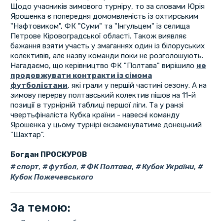
Щодо учасників зимового турніру, то за словами Юрія
Ярошенка є попередня домомвленість із охтирським
"Нафтовиком", ФК "Суми" та "Інгульцем" із селища
Петрове Кіровоградської області. Також виявляє
бажання взяти участь у змаганнях один із білоруських
колективів, але назву команди поки не розголошують.
Нагадаємо, що керівництво ФК "Полтава" вирішило
не
продовжувати контракти із сімома
футболістами
, які грали у першій частині сезону. А на
зимову перерву полтавський колектив пішов на 11-й
позиції в турнірній таблиці першої ліги. Та у ранзі
чвертьфіналіста Кубка країни - навесні команду
Ярошенка у цьому турнірі екзаменуватиме донецький
"Шахтар".
Богдан ПРОСКУРОВ
спорт
,
футбол
,
ФК Полтава
,
Кубок України
,
Кубок Пожечевського
За темою: