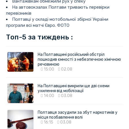
Вантажівкам обмежили рух у спеку
На автовокзалах Полтави тривають перевірки
перевізників
Полтавці у складі мотобольної збірної України
програли всі матчі Євро. ФОТО
Топ-5 за тиждень :
На Полтавщині російський обстріл
пошкодив ємності з небезпечною хімічною
речовиною
15:00
02.08
На Полтавщині викрили ще дві схеми
ухилення від мобілізації
14:00
03.08
Полтавця засудили за збут наркотиків у
місця позбавлення волі
16:15
03.08