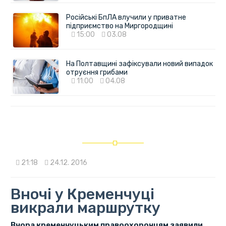
Російські БпЛА влучили у приватне
підприємство на Миргородщині
15:00
03.08
На Полтавщині зафіксували новий випадок
отруєння грибами
11:00
04.08
21:18
24.12. 2016
Вночі у Кременчуці
викрали маршрутку
Вчора кременчуцьким правоохоронцям заявили