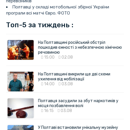
перевізників
Полтавці у складі мотобольної збірної України
програли всі матчі Євро. ФОТО
Топ-5 за тиждень :
На Полтавщині російський обстріл
пошкодив ємності з небезпечною хімічною
речовиною
15:00
02.08
На Полтавщині викрили ще дві схеми
ухилення від мобілізації
14:00
03.08
Полтавця засудили за збут наркотиків у
місця позбавлення волі
16:15
03.08
У Полтаві встановили унікальну музейну