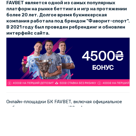
FAVBET является одной из самых популярных
платформ на рынке беттинга и игр на протяжении
более 20 лет. Долгое время букмекерская
компания работала под брендом "Фаворит-спорт".
В 2021 году был проведен ребрендинг и обновлен
интерфейс сайта.
Онлайн-площадки БК FAVBET, включая официальное
мобильное приложение для iOS и Андроид, отличаются
современным дизайном, легки и удобны в
использовании и имеют богатый функционал. Букмекер
предлагает пользователям онлайн-трансляции
событий, ставки в лайве и широкий выбор бонусов.