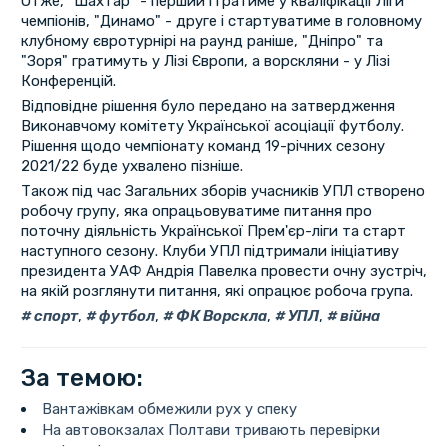
Отже, "Шахтар" - перший і гратиме у кваліфікації Ліги
чемпіонів, "Динамо" - друге і стартуватиме в головному
клубному євротурнірі на раунд раніше, "Дніпро" та
"Зоря" гратимуть у Лізі Європи, а ворскляни - у Лізі
Конференцій.
Відповідне рішення було передано на затвердження
Виконавчому комітету Української асоціації футболу.
Рішення щодо чемпіонату команд 19-річних сезону
2021/22 буде ухвалено пізніше.
Також під час Загальних зборів учасників УПЛ створено
робочу групу, яка опрацьовуватиме питання про
поточну діяльність Української Прем'єр-ліги та старт
наступного сезону. Клуби УПЛ підтримали ініціативу
президента УАФ Андрія Павелка провести очну зустріч,
на якій розглянути питання, які опрацює робоча група.
спорт
,
футбол
,
ФК Ворскла
,
УПЛ
,
війна
За темою:
Вантажівкам обмежили рух у спеку
На автовокзалах Полтави тривають перевірки