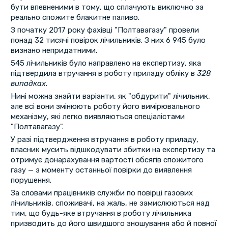
бути впевненими в тому, що сплачують виключно за
реально спожите блакитне паливо.
З початку 2017 року фахівці "Полтавагазу" провели
понад 32 тисячі повірок лічильників. З них 6 945 було
визнано непридатними.
545 лічильників було направлено на експертизу, яка
підтвердила втручання в роботу приладу обліку в
328
випадках.
Нині можна знайти варіанти, як "обдурити" лічильник,
але всі вони змінюють роботу його вимірювального
механізму, які легко виявляються спеціалістами
"Полтавагазу".
У разі підтвердження втручання в роботу приладу,
власник мусить відшкодувати збитки на експертизу та
отримує донарахування вартості обсягів спожитого
газу — з моменту останньої повірки до виявлення
порушення.
За словами працівників служби по повірці газових
лічильників, споживачі, на жаль, не замислюються над
тим, що будь-яке втручання в роботу лічильника
призводить до його швидшого зношування або й повної