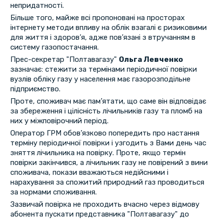
непридатності.
Більше того, майже всі пропоновані на просторах
інтернету методи впливу на облік взагалі є ризиковими
для життя і здоров’я, адже пов’язані з втручанням в
систему газопостачання.
Прес-секретар "Полтавагазу"
Ольга Левченко
зазначає: стежити за термінами періодичної повірки
вузлів обліку газу у населення має газорозподільне
підприємство.
Проте, споживач має пам’ятати, що саме він відповідає
за збереження і цілісність лічильників газу та пломб на
них у міжповірочний період.
Оператор ГРМ обов’язково попередить про настання
терміну періодичної повірки і узгодить з Вами день час
зняття лічильника на повірку. Проте, якщо термін
повірки закінчився, а лічильник газу не повірений з вини
споживача, покази вважаються недійсними і
нарахування за спожитий природний газ проводиться
за нормами споживання.
Зазвичай повірка не проходить вчасно через відмову
абонента пускати представника "Полтавагазу" до