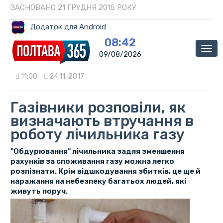
ЗАСНОВАНО 21 ГРУДНЯ 2015 РОКУ
Додаток для Android
08:42
Мен
09/08/2026
11:00
24.11. 2017
Газівники розповіли, як
визначають втручання в
роботу лічильника газу
"Обдурювання" лічильника задля зменшення
рахунків за споживання газу можна легко
розпізнати. Крім відшкодування збитків, це ще й
наражання на небезпеку багатьох людей, які
живуть поруч.