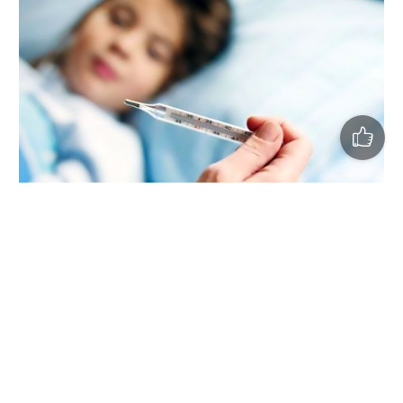
За минулий тиждень на ГРВІ в Україні захворіли 167 566
людей, що є типовим для цієї пори року, і більше ніж
попереднього тижня, - повідомляє Центр грипу та ГРВІ.
Медики вірусів грипу не визначили та стверджують:
епідемічний поріг грипу та ГРВІ не перевищено у жодній
з областей.
Нагадаємо, на полтавців цієї зими чекають три штами
грипу.