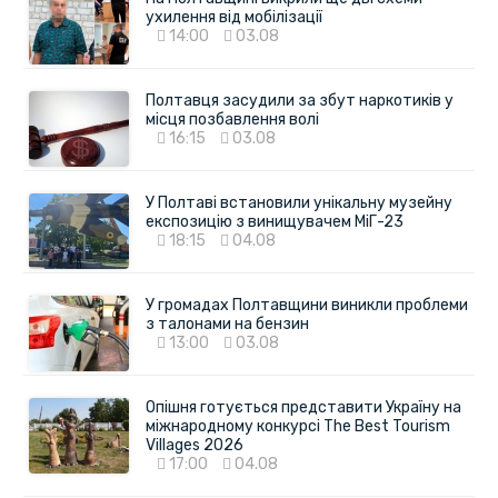
ухилення від мобілізації
14:00
03.08
Полтавця засудили за збут наркотиків у
місця позбавлення волі
16:15
03.08
У Полтаві встановили унікальну музейну
експозицію з винищувачем МіГ-23
18:15
04.08
У громадах Полтавщини виникли проблеми
з талонами на бензин
13:00
03.08
Опішня готується представити Україну на
міжнародному конкурсі The Best Tourism
Villages 2026
17:00
04.08