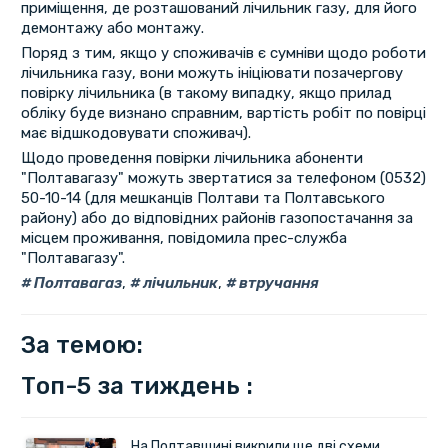
приміщення, де розташований лічильник газу, для його
демонтажу або монтажу.
Поряд з тим, якщо у споживачів є сумніви щодо роботи
лічильника газу, вони можуть ініціювати позачергову
повірку лічильника (в такому випадку, якщо прилад
обліку буде визнано справним, вартість робіт по повірці
має відшкодовувати споживач).
Щодо проведення повірки лічильника абоненти
"Полтавагазу" можуть звертатися за телефоном (0532)
50-10-14 (для мешканців Полтави та Полтавського
району) або до відповідних районів газопостачання за
місцем проживання, повідомила прес-служба
"Полтавагазу".
Полтавагаз
,
лічильник
,
втручання
За темою:
Топ-5 за тиждень :
На Полтавщині викрили ще дві схеми