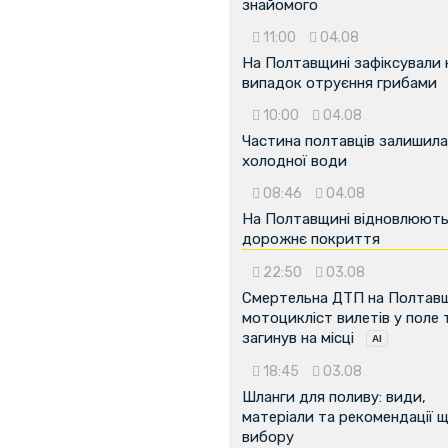
знайомого
11:00
04.08
На Полтавщині зафіксували
випадок отруєння грибами
10:00
04.08
Частина полтавців залишила
...
холодної води
08:46
04.08
На Полтавщині відновлюют
дорожнє покриття
22:50
03.08
Смертельна ДТП на Полтавщ
мотоцикліст вилетів у поле 
загинув на місці
18:45
03.08
Шланги для поливу: види,
матеріали та рекомендації 
вибору