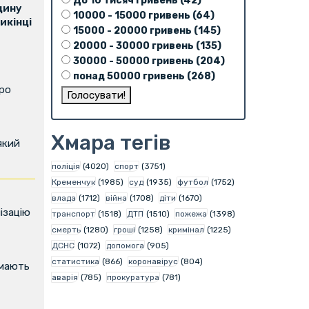
До 10 тисяч гривень (42)
щину
10000 - 15000 гривень (64)
икінці
15000 - 20000 гривень (145)
20000 - 30000 гривень (135)
30000 - 50000 гривень (204)
понад 50000 гривень (268)
про
Хмара тегів
який
поліція
(4020)
спорт
(3751)
Кременчук
(1985)
суд
(1935)
футбол
(1752)
влада
(1712)
війна
(1708)
діти
(1670)
ізацію
транспорт
(1518)
ДТП
(1510)
пожежа
(1398)
смерть
(1280)
гроші
(1258)
кримінал
(1225)
ДСНС
(1072)
допомога
(905)
статистика
(866)
коронавірус
(804)
имають
аварія
(785)
прокуратура
(781)