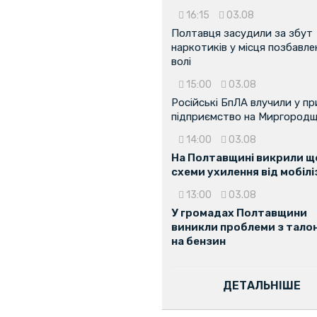
16:15
03.08
Полтавця засудили за збут
наркотиків у місця позбавле
волі
15:00
03.08
Російські БпЛА влучили у п
підприємство на Миргородщ
14:00
03.08
На Полтавщині викрили ще
схеми ухилення від мобілі
13:00
03.08
У громадах Полтавщини
виникли проблеми з тало
на бензин
ДЕТАЛЬНІШЕ