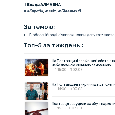
Влада АЛМАЗНА
облрада
,
звіт
,
Біленький
За темою:
В обласній раді з'явився новий депутат: пастор
Топ-5 за тиждень :
На Полтавщині російський обстріл п
небезпечною хімічною речовиною
15:00
02.08
На Полтавщині викрили ще дві схеми 
14:00
03.08
Полтавця засудили за збут наркотик
16:15
03.08