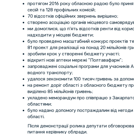
протягом 2016 року обласною радою було принят
сесій та 128 профільних комісій;
70 відсотків офіційних звернень вирішено;
створено асоціацію органів місцевого самовряду
ми домоглися, що п'ять відсотків ренти від кор
надходити у місцеві бюджети;
було проведено масштабний конкурс проектів т
81 проект для реалізації на понад 20 мільйонів гр
зробили крок у створенні бюджету участі;
відкриті нові аптеки мережі "Полтавафарм";
запроваджені соціальні програми для учасників 
водного транспорту;
удалося зекономити 100 тисяч гривень за допо
на ремонт доріг області з обласного бюджету п
виділено 85 мільйонів гривень;
укладено меморандум про співпрацю з Закарпат
областями;
було надано допомогу постраждалим від негоди
області.
Після демонстрації ролика депутати обговорювал
питання керівнику облради.