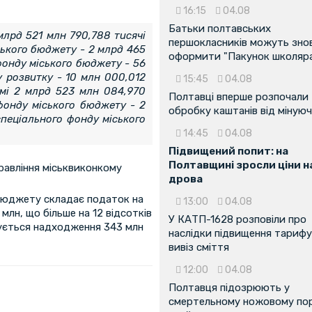
16:15
04.08
Батьки полтавських
млрд 521 млн 790,788 тисячі
першокласників можуть зно
ського бюджету - 2 млрд 465
оформити "Пакунок школяр
фонду міського бюджету - 56
у розвитку - 10 млн 000,012
15:45
04.08
умі 2 млрд 523 млн 084,970
Полтавці вперше розпочали
 фонду міського бюджету - 2
обробку каштанів від мінуюч
спеціального фонду міського
14:45
04.08
Підвищений попит: на
Полтавщині зросли ціни н
равління міськвиконкому
дрова
 бюджету складає податок на
13:00
04.08
млн, що більше на 12 відсотків
У КАТП-1628 розповіли про
ікується надходження 343 млн
наслідки підвищення тарифу
вивіз сміття
12:00
04.08
Полтавця підозрюють у
смертельному ножовому пор