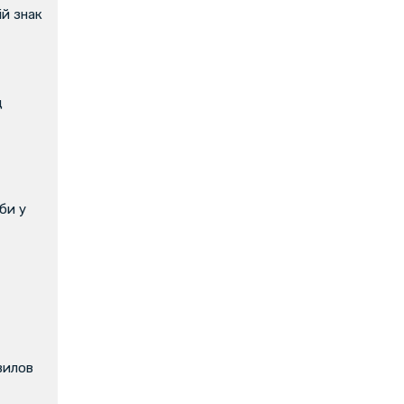
й знак
д
би у
вилов