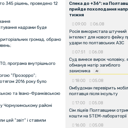
о 345 рішень, проведено 12
Спека до +36°: на Полтав
прийде похолодання напр
тижня
вання
09:00
06.08
истування надрами буде
Росія використала штучний
інтелект для нового фейку 
ериторіальних громад, обрано
удари по полтавських АЗС
ивень;
07:51
06.08
Суд винесе вирок чоловіку, 
АТО, програма внутрішнього
обманув матір загиблого
захисника
могою "Прозорро";
18:00
05.08
ротягом 2016 року було
Омбудсман перевірить мобіл
ською та Івано-Франківською
полтавця після інсульту
17:00
05.08
 у Чорнухинському районі
Сім ліцеїв Полтавщини отр
кошти на STEM-лабораторії
и цей "звіт" і ставили
16:00
05.08