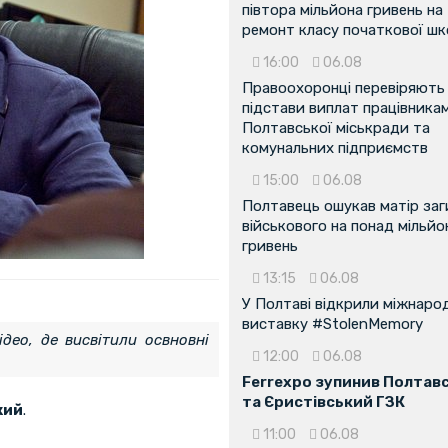
півтора мільйона гривень на
ремонт класу початкової ш
16:00
06.08
Правоохоронці перевіряють
підстави виплат працівника
Полтавської міськради та
комунальних підприємств
15:00
06.08
Полтавець ошукав матір заг
військового на понад мільйо
гривень
13:15
06.08
У Полтаві відкрили міжнаро
виставку #StolenMemory
ідео, де висвітили освновні
12:00
06.08
Ferrexpo зупинив Полтав
та Єристівський ГЗК
кий
.
11:00
06.08