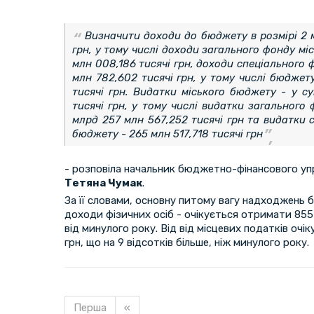
Визначити доходи до бюджету в розмірі 2 
грн, у тому числі доходи загального фонду мі
млн 008,186 тисячі грн, доходи спеціального 
млн 782,602 тисячі грн, у тому числі бюджет
тисячі грн. Видатки міського бюджету - у с
тисячі грн, у тому числі видатки загального
млрд 257 млн 567,252 тисячі грн та видатки 
бюджету - 265 млн 517,718 тисячі грн
- розповіла начальник бюджетно-фінансового уп
Тетяна Чумак
.
За її словами, основну питому вагу надходжень
доходи фізичних осіб - очікується отримати 855 
від минулого року. Від від місцевих податків оч
грн, що на 9 відсотків більше, ніж минулого року.
Перша
«