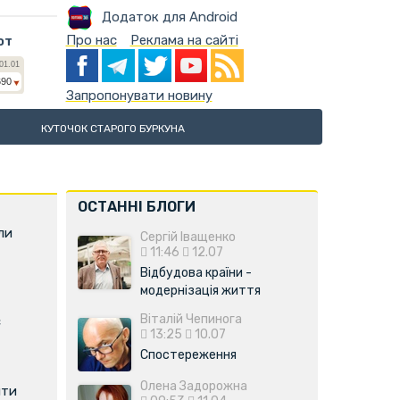
Додаток для Android
Про нас
Реклама на сайті
ют
Запропонувати новину
КУТОЧОК СТАРОГО БУРКУНА
ОСТАННІ БЛОГИ
ли
Сергій Іващенко
11:46
12.07
Відбудова країни -
модернізація життя
Віталій Чепинога
є
13:25
10.07
Спостереження
Олена Задорожна
ити