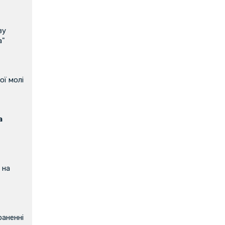
ву
а"
ої молі
а
 на
аненні