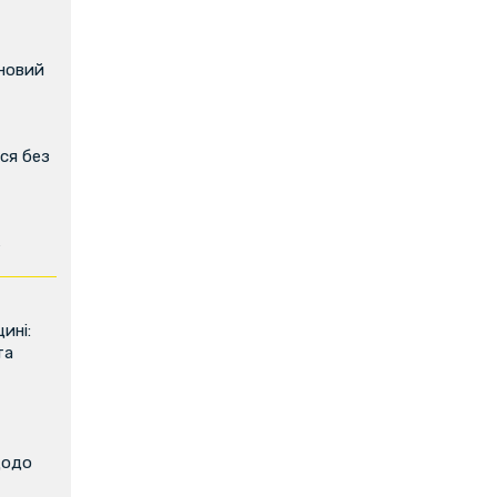
 новий
ся без
ь
ині:
та
щодо