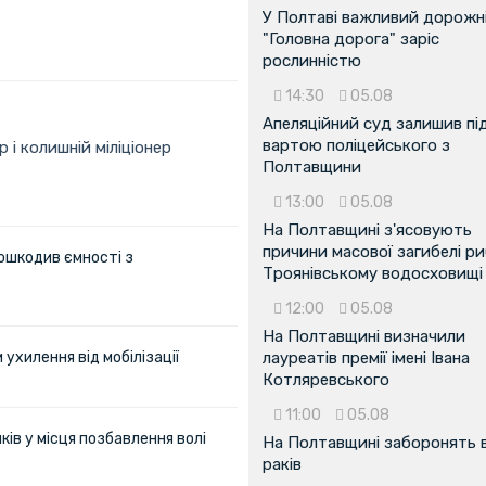
У Полтаві важливий дорожні
"Головна дорога" заріс
рослинністю
14:30
05.08
Апеляційний суд залишив пі
вартою поліцейського з
 і колишній міліціонер
Полтавщини
13:00
05.08
На Полтавщині з'ясовують
причини масової загибелі ри
ошкодив ємності з
Троянівському водосховищі
12:00
05.08
На Полтавщині визначили
ухилення від мобілізації
лауреатів премії імені Івана
Котляревського
11:00
05.08
ів у місця позбавлення волі
На Полтавщині заборонять 
раків