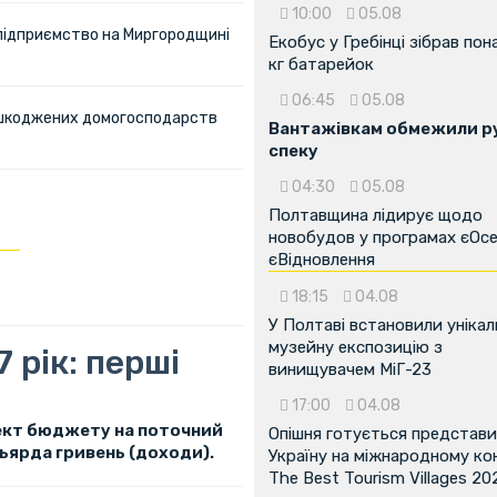
10:00
05.08
 підприємство на Миргородщині
Екобус у Гребінці зібрав пон
кг батарейок
06:45
05.08
пошкоджених домогосподарств
Вантажівкам обмежили ру
спеку
04:30
05.08
Полтавщина лідирує щодо
новобудов у програмах єОсе
єВідновлення
18:15
04.08
У Полтаві встановили унікал
музейну експозицію з
 рік: перші
винищувачем МіГ-23
17:00
04.08
оект бюджету на поточний
Опішня готується представ
льярда гривень (доходи).
Україну на міжнародному ко
The Best Tourism Villages 20