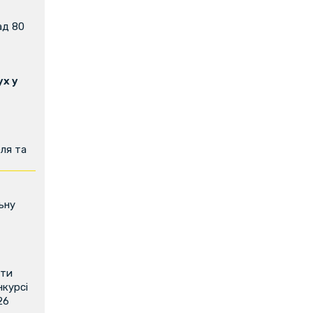
ад 80
х у
ля та
ьну
ити
нкурсі
26