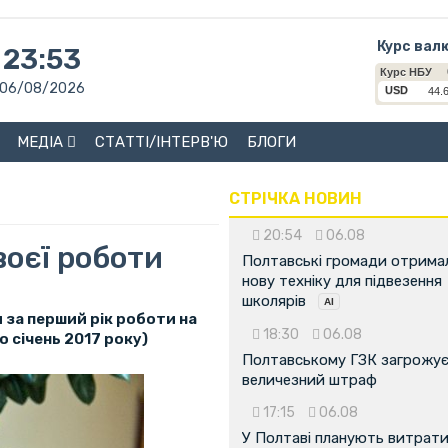
Курс вал
23:53
06/08/2026
МЕДІА
СТАТТІ/ІНТЕРВ'Ю
БЛОГИ
СТРІЧКА НОВИН
20:54
06.08
воєї роботи
Полтавські громади отрима
нову техніку для підвезення
школярів
 за перший рік роботи на
18:30
06.08
о січень 2017 року)
Полтавському ГЗК загрожу
величезний штраф
17:15
06.08
У Полтаві планують витрат