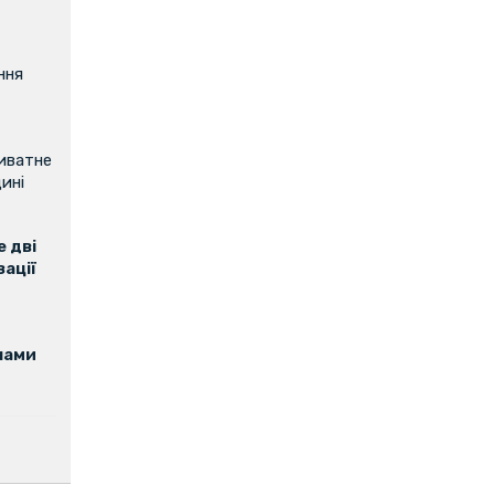
ння
риватне
ині
 дві
зації
нами