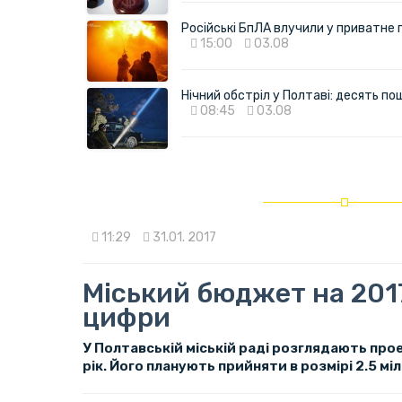
Російські БпЛА влучили у приватне
15:00
03.08
Нічний обстріл у Полтаві: десять 
08:45
03.08
11:29
31.01. 2017
Міський бюджет на 2017
цифри
У Полтавській міській раді розглядають пр
рік. Його планують прийняти в розмірі 2.5 мі