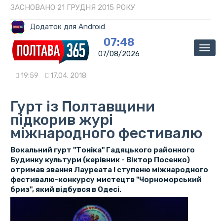
ЗАСНОВАНО 21 ГРУДНЯ 2015 РОКУ
Додаток для Android
07:48
Мен
07/08/2026
19:59
17.04. 2018
Гурт із Полтавщини
підкорив журі
міжнародного фестивалю
Вокальний гурт "Тоніка" Гадяцького районного
Будинку культури (керівник - Віктор Посенко)
отримав звання Лауреата І ступеню міжнародного
фестивалю-конкурсу мистецтв "Чорноморський
бриз", який відбувся в Одесі.