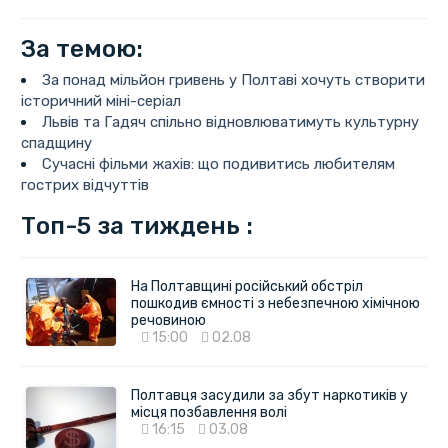
За темою:
За понад мільйон гривень у Полтаві хочуть створити
історичний міні-серіал
Львів та Гадяч спільно відновлюватимуть культурну
спадщину
Сучасні фільми жахів: що подивитись любителям
гострих відчуттів
Топ-5 за тиждень :
На Полтавщині російський обстріл
пошкодив ємності з небезпечною хімічною
речовиною
15:00
02.08
Полтавця засудили за збут наркотиків у
місця позбавлення волі
16:15
03.08