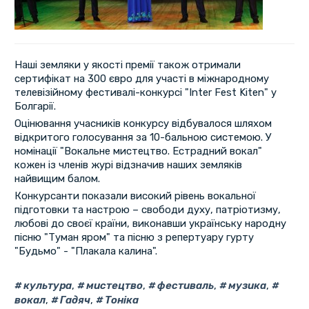
Наші земляки у якості премії також отримали
сертифікат на 300 євро для участі в міжнародному
телевізійному фестивалі-конкурсі "Inter Fest Kiten" у
Болгарії.
Оцінювання учасників конкурсу відбувалося шляхом
відкритого голосування за 10-бальною системою. У
номінації "Вокальне мистецтво. Естрадний вокал"
кожен із членів журі відзначив наших земляків
найвищим балом.
Конкурсанти показали високий рівень вокальної
підготовки та настрою – свободи духу, патріотизму,
любові до своєї країни, виконавши українську народну
пісню "Туман яром" та пісню з репертуару гурту
"Будьмо" - "Плакала калина".
культура
,
мистецтво
,
фестиваль
,
музика
,
вокал
,
Гадяч
,
Тоніка