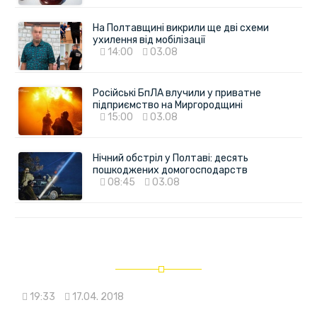
На Полтавщині викрили ще дві схеми
ухилення від мобілізації
14:00
03.08
Російські БпЛА влучили у приватне
підприємство на Миргородщині
15:00
03.08
Нічний обстріл у Полтаві: десять
пошкоджених домогосподарств
08:45
03.08
19:33
17.04. 2018