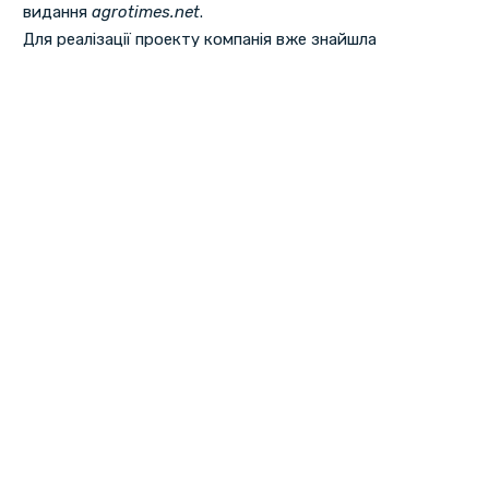
видання
agrotimes.net
.
Для реалізації проекту компанія вже знайшла
технологічне підприємство. Виробництво добрив у
пирятинському цеху буде екологічно безпечним,
оскільки не матиме відходів.
Цех зі змішування є, фактично, розчинним
вузлом. Шкідливих викидів у виробництві теж не
буде. За будь-яких непередбачуваних ситуацій,
навіть у випадку аварії, підприємство
залишатиметься екологічно захищеним
— зауважив директор компанії "Агроекоцентр Україна"
Василь Іванченко
.
Перша
«