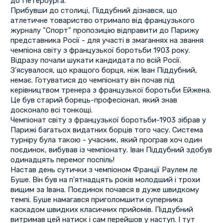
до Петербурга.
Прибувши до столиці, Піддубний дізнався, що
атлетичне товариство отримало від французького
журналу "Спорт" пропозицію відправити до Парижу
представника Росії - для участі в змаганнях на звання
чемпіона світу з французької боротьби 1903 року.
Відразу почали шукати кандидата по всій Росії.
З'ясувалося, що кращого борця, ніж Іван Піддубний,
немає. Готуватися до чемпіонату він почав під
керівництвом тренера з французької боротьби Ейжена.
Це був старий борець-професіонал, який знав
досконало всі тонкощі.
Чемпіонат світу з французької боротьби-1903 зібрав у
Парижі багатьох видатних борців того часу. Система
турніру була такою - учасник, який програв хоч один
поєдинок, вибував із чемпіонату. Іван Піддубний здобув
одинадцять перемог поспіль!
Настав день сутички з чемпіоном Франції Раулем ле
Буше. Він був на п'ятнадцять років молодший і трохи
вищим за Івана. Поєдинок почався в дуже швидкому
темпі. Буше намагався приголомшити суперника
каскадом швидких класичних прийомів. Піддубний
витримав цей натиск і сам перейшов у наступ. І тут