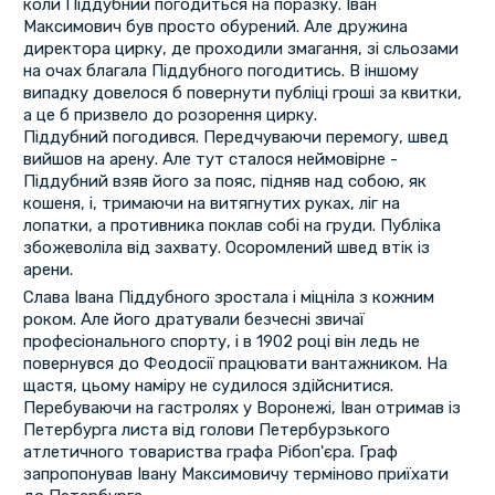
коли Піддубний погодиться на поразку. Іван
Максимович був просто обурений. Але дружина
директора цирку, де проходили змагання, зі сльозами
на очах благала Піддубного погодитись. В іншому
випадку довелося б повернути публіці гроші за квитки,
а це б призвело до розорення цирку.
Піддубний погодився. Передчуваючи перемогу, швед
вийшов на арену. Але тут сталося неймовірне -
Піддубний взяв його за пояс, підняв над собою, як
кошеня, і, тримаючи на витягнутих руках, ліг на
лопатки, а противника поклав собі на груди. Публіка
збожеволіла від захвату. Осоромлений швед втік із
арени.
Слава Івана Піддубного зростала і міцніла з кожним
роком. Але його дратували безчесні звичаї
професіонального спорту, і в 1902 році він ледь не
повернувся до Феодосії працювати вантажником. На
щастя, цьому наміру не судилося здійснитися.
Перебуваючи на гастролях у Воронежі, Іван отримав із
Петербурга листа від голови Петербурзького
атлетичного товариства графа Рібоп'єра. Граф
запропонував Івану Максимовичу терміново приїхати