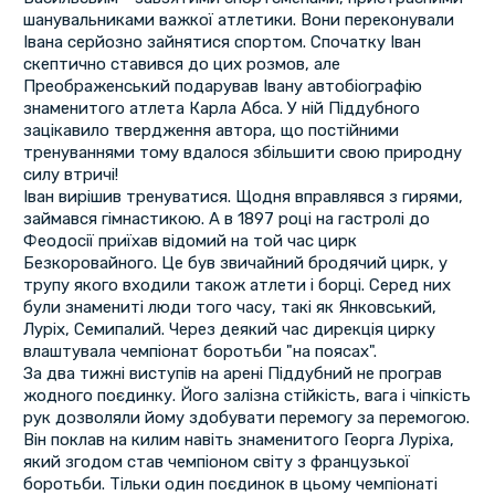
шанувальниками важкої атлетики. Вони переконували
Івана серйозно зайнятися спортом. Спочатку Іван
скептично ставився до цих розмов, але
Преображенський подарував Івану автобіографію
знаменитого атлета Карла Абса. У ній Піддубного
зацікавило твердження автора, що постійними
тренуваннями тому вдалося збільшити свою природну
силу втричі!
Іван вирішив тренуватися. Щодня вправлявся з гирями,
займався гімнастикою. А в 1897 році на гастролі до
Феодосії приїхав відомий на той час цирк
Безкоровайного. Це був звичайний бродячий цирк, у
трупу якого входили також атлети і борці. Серед них
були знамениті люди того часу, такі як Янковський,
Луріх, Семипалий. Через деякий час дирекція цирку
влаштувала чемпіонат боротьби "на поясах".
За два тижні виступів на арені Піддубний не програв
жодного поєдинку. Його залізна стійкість, вага і чіпкість
рук дозволяли йому здобувати перемогу за перемогою.
Він поклав на килим навіть знаменитого Георга Луріха,
який згодом став чемпіоном світу з французької
боротьби. Тільки один поєдинок в цьому чемпіонаті