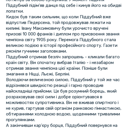
Піддубний підім'яв данця під себе і кинув його на обидві
лопатки.
Кидок був таким сильним, що коли Піддубний вже
відпустив Педерсена, той продовжував лежати на
килимі. Івану Максимовичу були урочисто вручені
призові 10 000 франків і диплом про присвоєння звання
чемпіона світу 1905 року. Перемога Піддубного стала
великою подією в історії професійного спорту. Газети
рясніли гучними заголовками.
Піддубний отримав безліч запрошень - кликали багато
країн світу. Він спочатку вибрав Італію - і незабаром
отримав звання чемпіона цієї країни. Пізніше були
змагання в Ніцці, Льєжі, Берліні.
Володіючи величезною силою, Піддубний у той же час
відрізнявся швидкістю реакції і гарно проводив
найскладніші прийоми. Це був розумний борець, який
розраховував свої сили і добре орієнтувався в
можливостях супротивника. Він не вживав спиртного і
не курив, гартував свій організм ранковою гімнастикою,
обтираннями холодною водою, щоденними тривалими
прогулянками.
А закінчивши кар'єру борця, Піддубний повернувся на