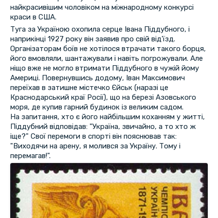
найкрасивішим чоловіком на міжнародному конкурсі
краси в США.
Туга за Україною охопила серце Івана Піддубного, і
наприкінці 1927 року він заявив про свій від'їзд.
Організаторам боїв не хотілося втрачати такого борця,
його вмовляли, шантажували і навіть погрожували. Але
ніщо вже не могло втримати Піддубного в чужій йому
Америці. Повернувшись додому, Іван Максимович
переїхав в затишне містечко Єйськ (наразі це
Краснодарський краї Росії), що на березі Азовського
моря, де купив гарний будинок із великим садом.
На запитання, хто є його найбільшим коханням у житті,
Піддубний відповідав: "Україна, звичайно, а то хто ж
іще?" Свої перемоги в спорті він пояснював так:
"Виходячи на арену, я молився за Україну. Тому і
перемагав!".