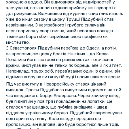
холодною водою. Він відмовився від надмірностей у
харчуванні, встановив години прийому їжі і суворо їх
дотримувався. Відмовився від куріння і спиртних напоїв.
Уже до кінця сезону в цирку Труцці Піддубний став
невпізнанним. З незграбного і грубого силача він
перетворився у спортсмена, який непогано володів
технікою боротьби і сприймав свою професію як
мистецтво.
З Севастополя Піддубний переїхав до Одеси, а потім,
за пропозицією цирку братів Нікітіних - до Києва.
Почалися його гастролі по різних містах тогочасної
країни. Виступав він не тільки як борець, але й як атлет.
Наприклад, трьох осіб, перев'язаних один із одним, він
піднімав вгору на витягнутій руці і носив навколо арени.
Під час виступу в Новоросійську стався цікавий
випадок. Проти Піддубного випустили відомого на той
час шведського борця Андерсона. Через хвилину швед
був піднятий у повітря і покладений на лопатки. Це
сталося так швидко, що публіка вирішила - швед
піддався українському борцю. Піддубний запропонував
повторити сутичку. Коли шведу передали цю
пропозицію, він відповів, що буде боротися лише тоді,