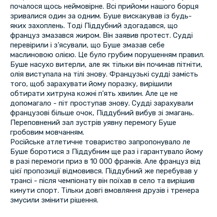
почалося щось неймовірне. Всі прийоми нашого борця
зривалися один за одним. Буше вискакував із будь-
яких захоплень. Тоді Піддубний здогадався, що
француз змазався жиром. Він заявив протест. Судді
перевірили і з'ясували, що Буше змазав себе
маслиновою олією. Це було грубим порушенням правил.
Буше насухо витерли, але як тільки він починав пітніти,
олія виступала на тілі знову. Французькі судді замість
того, щоб зарахувати йому поразку, вирішили
обтирати хитруна кожні п'ять хвилин. Але це не
допомагало - піт проступав знову. Судді зарахували
французові більше очок, Піддубний вибув зі змагань.
Переповнений зал зустрів уявну перемогу Буше
гробовим мовчанням.
Російське атлетичне товариство запропонувало ле
Буше боротися з Піддубним ще раз і гарантувало йому
в разі перемоги приз в 10 000 франків. Але француз від
цієї пропозиції відмовився. Піддубний же перебував у
трансі - після чемпіонату він поїхав в село та вирішив
кинути спорт. Тільки довгі вмовляння друзів і тренера
змусили змінити рішення.