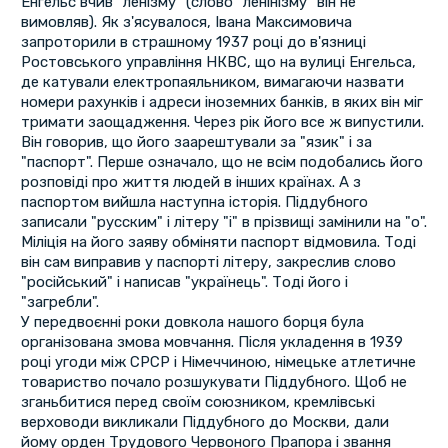
Енгельс вчив "ленізму" (слово "ленінізму" він не
вимовляв). Як з'ясувалося, Івана Максимовича
запроторили в страшному 1937 році до в'язниці
Ростовського управління НКВС, що на вулиці Енгельса,
де катували електропаяльником, вимагаючи назвати
номери рахунків і адреси іноземних банків, в яких він міг
тримати заощадження. Через рік його все ж випустили.
Він говорив, що його заарештували за "язик" і за
"паспорт". Перше означало, що не всім подобались його
розповіді про життя людей в інших країнах. А з
паспортом вийшла наступна історія. Піддубного
записали "русским" і літеру "і" в прізвищі замінили на "о".
Міліція на його заяву обміняти паспорт відмовила. Тоді
він сам виправив у паспорті літеру, закреслив слово
"російський" і написав "українець". Тоді його і
"загребли".
У передвоєнні роки довкола нашого борця була
організована змова мовчання. Після укладення в 1939
році угоди між СРСР і Німеччиною, німецьке атлетичне
товариство почало розшукувати Піддубного. Щоб не
зганьбитися перед своїм союзником, кремлівські
верховоди викликали Піддубного до Москви, дали
йому орден Трудового Червоного Прапора і звання