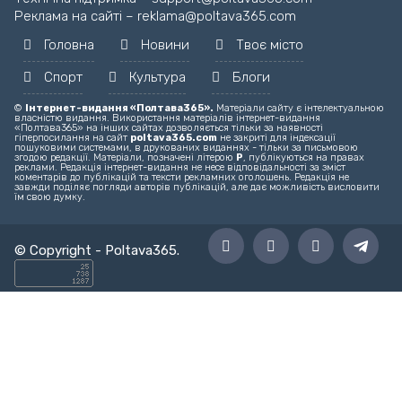
Головний редактор – editor@poltava365.com
Технічна підтримка – support@poltava365.com
Реклама на сайті – reklama@poltava365.com
Головна
Новини
Твоє місто
Спорт
Культура
Блоги
©
Інтернет-видання «Полтава365».
Матеріали сайту є інтелектуальною
власністю видання. Використання матеріалів інтернет-видання
«Полтава365» на інших сайтах дозволяється тільки за наявності
гіперпосилання на сайт
poltava365.com
не закриті для індексації
пошуковими системами, в друкованих виданнях - тільки за письмовою
згодою редакції. Матеріали, позначені літерою
Р
, публікуються на правах
реклами. Редакція інтернет-видання не несе відповідальності за зміст
коментарів до публікацій та тексти рекламних оголошень. Редакція не
завжди поділяє погляди авторів публікацій, але дає можливість висловити
їм свою думку.
© Copyright -
Poltava365
.