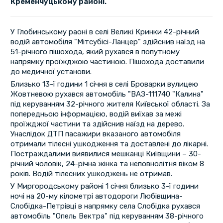
Кременчуцькому районі.
У Глобинському раоні в селі Великі Кринки 42-річний
водій автомобіля "Мітсубісі-Ланцер" здійснив наїзд на
51-річного пішохода, який рухався в попутному
напрямку проїжджою частиною. Пішохода доставили
до медичної установи.
Близько 13-ї години 1 січня в селі Броварки вулицею
Жовтневою рухався автомобіль "ВАЗ-111740 "Калина"
під керуванням 32-річного жителя Київської області. За
попередньою інформацією, водій виїхав за межі
проїжджої частини та здійснив наїзд на дерево.
Унаслідок ДТП пасажири вказаного автомобіля
отримали тілесні ушкодження та доставлені до лікарні.
Постраждалими виявилися мешканці Київщини – 30-
річний чоловік, 24-річна жінка та неповнолітня віком 8
років. Водій тілесних ушкоджень не отримав.
У Миргородському районі 1 січня близько 3-ї години
ночі на 20-му кілометрі автодороги Любівщина-
Слобідка-Петрівці в напрямку села Слобідка рухався
автомобіль "Опель Вектра" під керуванням 38-річного