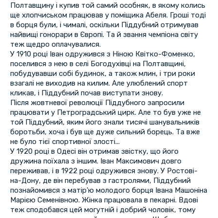
Полтавщину і купив той самий особняк, в якому колись
ще хлопчиськом працював у поміщика Абеля. Гроші тоді
в борця були, і чималі, оскільки Піддубний отримував
найвищі гонорари в Європі. Та й звання чемпіона світу
теж щедро оплачувалися.
У 1910 році Іван одружився з Ніною Квітко-Фоменко,
поселився з нею в селі Богодухівці на Полтавщині,
побудувавши собі будинок, а також млин, і три роки
взагалі не виходив на килим. Але улюблений спорт
кликав, і Піддубний почав виступати знову.
Після жовтневої революції Піддубного запросили
працювати у Петроградський цирк. Але то був уже не
той Піддубний, яким його знали тисячі шанувальників
боротьби, хоча і був ще дуже сильний борець. Та вже
не було тієї спортивної злості...
У 1920 році в Одесі він отримав звістку, що його
дружина поїхала з іншим. Іван Максимович довго
переживав, і в 1922 році одружився знову. У Ростові-
на-Дону, де він перебував з гастролями, Піддубний
познайомився з матір'ю молодого борця Івана Машоніна
Марією Семенівною. Жінка працювала в пекарні. Вдові
теж сподобався цей могутній і добрий чоловік, тому