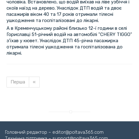
чоловіка. Встановлено, що водій виїхав на ліве узбіччя і
скоїв наїзд на дерево. Унаслідок ДТП водій та двоє
пасажирів віком 40 та 17 років отримали тілесні
ушкодження та госпіталізовані до лікарні.
А в Кременчуцькому районі близько 12-ї години в селі
Гориславці 51-річний водій на автомобілі "CHERY TIGGO"
з'їхав у кювет. Унаслідок ДТП 45-річна пасажирка
отримала тілесні ушкодження та госпіталізована до
лікарні.
Перша
«
Завантажуємо новину...