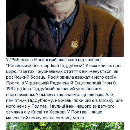
У 1955 році в Москві вийшла книга під назвою
"Російський богатир Іван Піддубний". У всіх книгах про
цирк, газетах і журнальних статтях він іменується, як
російський борець. Росія звикла вважати його своїм.
Проте, в Українській Радянській Енциклопедії (том 8,
1982 р.) Іван Піддубний названий українським
спортсменом. Утім, ми і так знаємо, що він наш. Але
пам'ятник Піддубному, на жаль, поки що є в Єйську, але
його нема у Полтаві. І вулиці імені нашого видатного
земляка є у Києві та Харкові. У Полтаві - лише
маленький провулок на околиці міста...