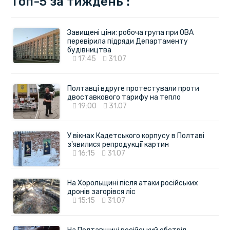
Топ-5 за тиждень :
Завищені ціни: робоча група при ОВА
перевірила підряди Департаменту
будівництва
17:45
31.07
Полтавці вдруге протестували проти
двоставкового тарифу на тепло
19:00
31.07
У вікнах Кадетського корпусу в Полтаві
з'явилися репродукції картин
16:15
31.07
На Хорольщині після атаки російських
дронів загорівся ліс
15:15
31.07