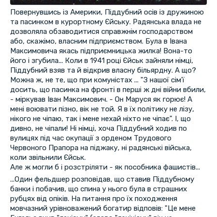
Повернувшись із Америки, Піддубний осів із дружиною
та пасинком в курортному Єйську. Радянська влада не
дозволяла обзаводитися справжнім господарством
або, скажімо, власним підприємством. Була в Івана
Максимовича якась підприємницька жилка! Вона-то
його і згубила... Коли в 1941 році Єйськ зайняли німці,
Піддубний взяв та й відкрив власну більярдну. А що?
Можна ж, не те, що при комуністах ... "З нашої сім'ї
досить, що пасинка на фронті в перші ж дні війни вбили,
- міркував Іван Максимович. - Он Маруся як горює! А
мені воювати пізно, вік не той. Я в їх політику не лізу,
нікого не чіпаю, так і мене нехай ніхто не чіпає". І, що
дивно, не чіпали! Ні німці, хоча Піддубний ходив по
вулицях під час окупації з орденом Трудового
Червоного Прапора на піджаку, ні радянські війська,
коли звільнили Єйськ.
Але ж могли б і розстріляти - як пособника фашистів...
...Один фельдшер розповідав, що ставив Піддубному
банки і побачив, що спина у нього була в страшних
рубцях від опіків. На питання про їх походження
мовчазний урівноважений богатир відповів: "Це мене