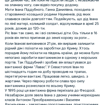
ще деякий час, аж поки не підбігли люди. І, незважаючи
на зламану ногу, сам відвіз покупку додому.
Мати Івана Піддубного, Ганна Данилівна, походила зі
старовинної козацької родини Науменків, рід яких
славився своїм довголіттям. Подейкують, що дід Івана
по лінії матері, колишній солдат, відслуживши в армії 25
років, дожив до 120-ти.
Ріс Іван так само, як і всі селянські діти. Ось тільки в 16
років він легко пригинав до землі корову за роги ...
Коли Іванові виповнився 21 рік, він вирішив залишити
рідний дім і поїхати на заробітки до Криму. Хтось
порадив йому поїхати на південь країни, де можна було
непогано заробити вантажником в одному з морських
портів. Так Піддубний і зробив: він влаштувався до
вантажної фірми "Лавас". У Севастополі Іван по
шістнадцять годин на добу проводив на трапах,
перетягуючи вантажі. Працював легко, швидко, з
жартами. Через півроку роботи слава про силу
вантажника рознеслася по всьому Криму.
У 1895 році ця вантажна фірма переїхала до Феодосії.
Незабаром доля звела Івана з двома учнями морехідних
класів Антоном Преображенським і Василем
Васильєвим - завзятими спортсменами, пристрасними