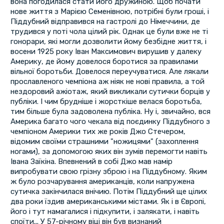
вона погодилася стати його дружиною. Щоб почати
нове життя з Марією Семенівною, потрібні були гроші, і
Піддубний відправився на гастролі до Німеччини, де
трудився у поті чола цілий рік. Однак це були вже не ті
гонорари, які могли дозволити йому безбідне життя, і
восени 1925 року Іван Максимович вирушив у далеку
Америку, де йому довелося боротися за правилами
вільної боротьби. Довелося переучуватися. Але лякали
прославленого чемпіона аж ніяк не нові правила, а той
нездоровий ажіотаж, який викликали сутички борців у
публіки. І чим брудніше і жорсткіше велася боротьба,
тим більше була задоволена публіка. Ну і, звичайно, вся
Америка багато чого чекала від поєдинку Піддубного з
чемпіоном Америки тих же років Джо Стечером,
відомим своїми страшними "ножицями" (захоплення
ногами), за допомогою яких він зумів перемогти навіть
Івана Заїкіна. Впевнений в собі Джо мав намір
випробувати свою грізну зброю і на Піддубному. Яким
ж було розчарування американців, коли напружена
сутичка закінчилася внічию. Потім Піддубний ще цілих
два роки їздив американськими містами. Як і в Європі,
його і тут намагалися і підкупити, і залякати, і навіть
споїти... У 57-річному віці він був визнаний