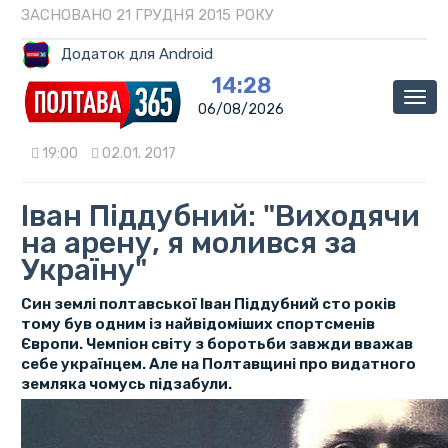
ЗАСНОВАНО 21 ГРУДНЯ 2015 РОКУ
Додаток для Android
14:28
Мен
06/08/2026
19:00
02.01. 2017
Іван Піддубний: "Виходячи
на арену, я молився за
Україну"
Син землі полтавської Іван Піддубний сто років
тому був одним із найвідоміших спортсменів
Європи. Чемпіон світу з боротьби завжди вважав
себе українцем. Але на Полтавщині про видатного
земляка чомусь підзабули.