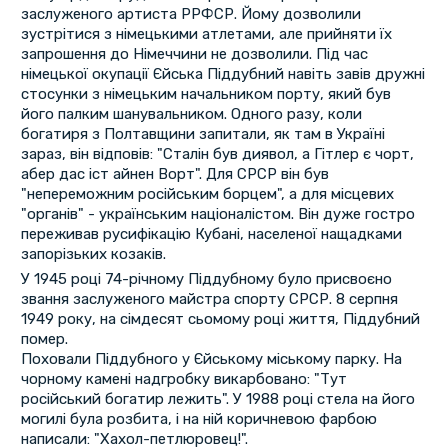
заслуженого артиста РРФСР. Йому дозволили
зустрітися з німецькими атлетами, але прийняти їх
запрошення до Німеччини не дозволили. Під час
німецької окупації Єйська Піддубний навіть завів дружні
стосунки з німецьким начальником порту, який був
його палким шанувальником. Одного разу, коли
богатиря з Полтавщини запитали, як там в Україні
зараз, він відповів: "Сталін був диявол, а Гітлер є чорт,
абер дас іст айнен Ворт". Для СРСР він був
"непереможним російським борцем", а для місцевих
"органів" - українським націоналістом. Він дуже гостро
переживав русифікацію Кубані, населеної нащадками
запорізьких козаків.
У 1945 році 74-річному Піддубному було присвоєно
звання заслуженого майстра спорту СРСР. 8 серпня
1949 року, на сімдесят сьомому році життя, Піддубний
помер.
Поховали Піддубного у Єйському міському парку. На
чорному камені надгробку викарбовано: "Тут
російський богатир лежить". У 1988 році стела на його
могилі була розбита, і на ній коричневою фарбою
написали: "Хахол-петлюровец!".