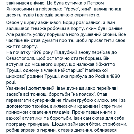
закінчився внічию. Це була сутичка з Петром
Янковським на прізвисько "Урсус", який важив понад
десять пудів і володів великою спритністю.
Сезон у цирку закінчився. Борці роз'їхалися, а Іван
залишився тим же робочим в порту, яким був і раніше.
Але радість успіху порушила його душевний спокій. Все
частіше він став думати про те, щоби присвятити своє
життя спорту.
На початку 1898 року Піддубний знову переїхав до
Севастополя, щоб остаточно стати борцем. Він
вступив до місцевого цирку, що належав Жіжетто
Труцці, одному з членів найстарішої італійської
циркової родини Труцці, яка прибула до Росії в 1880
році.
Уважний і допитливий, Іван дуже швидко перейняв і
засвоїв всі тонкощі боротьби "на поясах". Став
перемагати суперників не тільки грубою силою, але і за
допомогою техніки, викликаючи красивим і спритним
прийомом схвалення глядачів. Прочитавши книги з
важкої атлетики та боротьби, Іван сам склав для себе
програму тренувань. Щодня займався бігом, стрибками,
робив вправи з гирями, ставив дихання, обливався