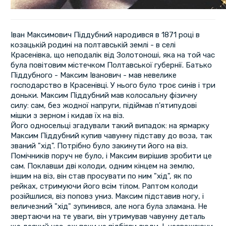
Іван Максимович Піддубний народився в 1871 році в
козацькій родині на полтавській землі - в селі
Красенівка, що неподалік від Золотоноші, яка на той час
була повітовим містечком Полтавської губернії. Батько
Піддубного - Максим Іванович - мав невелике
господарство в Красенівці. У нього було троє синів і три
доньки. Максим Піддубний мав колосальну фізичну
силу: сам, без жодної напруги, підіймав п'ятипудові
мішки з зерном і кидав їх на віз.
Його односельці згадували такий випадок: на ярмарку
Максим Піддубний купив чавунну підставу до воза, так
званий "хід". Потрібно було закинути його на віз.
Помічників поруч не було, і Максим вирішив зробити це
сам. Поклавши дві колоди, одним кінцем на землю,
іншим на віз, він став просувати по ним "хід", як по
рейках, стримуючи його всім тілом. Раптом колоди
розійшлися, віз поповз униз. Максим підставив ногу, і
величезний "хід" зупинився, але нога була зламана. Не
звертаючи на те уваги, він утримував чавунну деталь