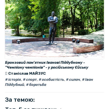
Бронзовий пам'ятник Іванові Піддубному -
"Чемпіону чемпіонів" - у російському Єйську
Станіслав МАЙЗУС
історія
,
спорт
,
особистість
,
силач
,
Іван
Піддубний
,
боротьба
За темою: