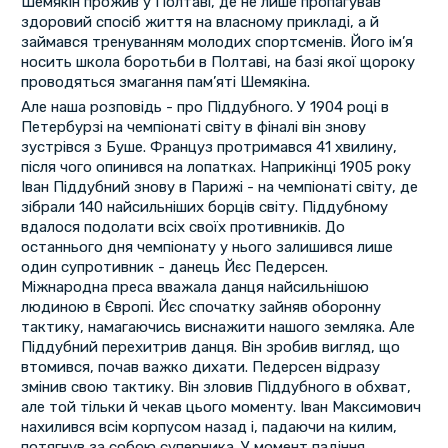
Шемякін прожив у Полтаві, де не лише пропагував
здоровий спосіб життя на власному прикладі, а й
займався тренуванням молодих спортсменів. Його ім’я
носить школа боротьби в Полтаві, на базі якої щороку
проводяться змагання пам’яті Шемякіна.
Але наша розповідь - про Піддубного. У 1904 році в
Петербурзі на чемпіонаті світу в фіналі він знову
зустрівся з Буше. Француз протримався 41 хвилину,
після чого опинився на лопатках. Наприкінці 1905 року
Іван Піддубний знову в Парижі - на чемпіонаті світу, де
зібрали 140 найсильніших борців світу. Піддубному
вдалося подолати всіх своїх противників. До
останнього дня чемпіонату у нього залишився лише
один супротивник - данець Йєс Педерсен.
Міжнародна преса вважала данця найсильнішою
людиною в Європі. Йєс спочатку зайняв оборонну
тактику, намагаючись виснажити нашого земляка. Але
Піддубний перехитрив данця. Він зробив вигляд, що
втомився, почав важко дихати. Педерсен відразу
змінив свою тактику. Він зловив Піддубного в обхват,
але той тільки й чекав цього моменту. Іван Максимович
нахилився всім корпусом назад і, падаючи на килим,
потягнув за собою суперника. У момент падіння