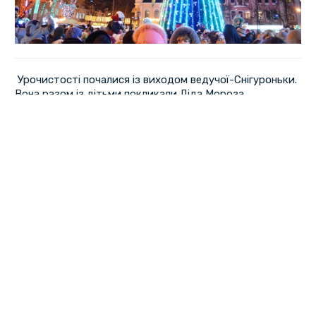
Урочистості почалися із виходом ведучої-Снігуроньки.
Вона разом із дітьми покликали Діда Мороза.
Далі на сцену піднявся полтавський міський голова
Олександр Мамай, який привітав полтавців з Днем
Святого Миколая та прийдешніми новорічними святами.
Після привітань на ялинці запалили новорічні гірлянди, а
на людей посипалися блискітки.
Перша
«