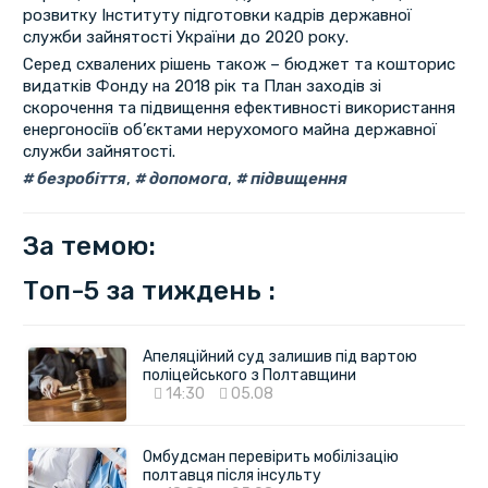
розвитку Інституту підготовки кадрів державної
служби зайнятості України до 2020 року.
Серед схвалених рішень також – бюджет та кошторис
видатків Фонду на 2018 рік та План заходів зі
скорочення та підвищення ефективності використання
енергоносіїв об’єктами нерухомого майна державної
служби зайнятості.
безробіття
,
допомога
,
підвищення
За темою:
Топ-5 за тиждень :
Апеляційний суд залишив під вартою
поліцейського з Полтавщини
14:30
05.08
Омбудсман перевірить мобілізацію
полтавця після інсульту