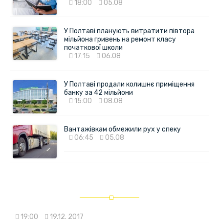
18:00
05.08
У Полтаві планують витратити півтора
мільйона гривень на ремонт класу
початкової школи
17:15
06.08
У Полтаві продали колишнє приміщення
банку за 42 мільйони
15:00
08.08
Вантажівкам обмежили рух у спеку
06:45
05.08
19:00
19.12. 2017