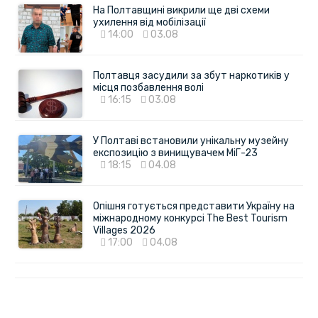
На Полтавщині викрили ще дві схеми
ухилення від мобілізації
14:00
03.08
Полтавця засудили за збут наркотиків у
місця позбавлення волі
16:15
03.08
У Полтаві встановили унікальну музейну
експозицію з винищувачем МіГ-23
18:15
04.08
Опішня готується представити Україну на
міжнародному конкурсі The Best Tourism
Villages 2026
17:00
04.08