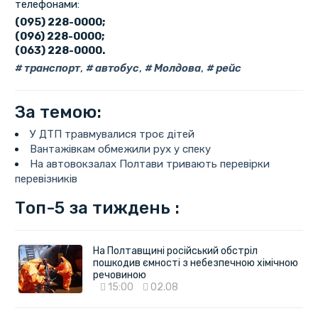
телефонами:
(095) 228-0000;
(096) 228-0000;
(063) 228-0000.
транспорт
,
автобус
,
Молдова
,
рейс
За темою:
У ДТП травмувалися троє дітей
Вантажівкам обмежили рух у спеку
На автовокзалах Полтави тривають перевірки
перевізників
Топ-5 за тиждень :
На Полтавщині російський обстріл
пошкодив ємності з небезпечною хімічною
речовиною
15:00
02.08