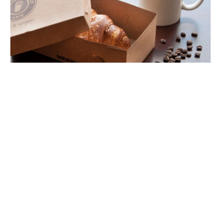
Різноманітне використання крафт коробки вносить
великий потенціал в будь яку галузь. Вони зручні і
практичні. Картонні коробки - це упаковка, якій
віддають перевагу багато продавців і користувачів.
Важливою перевагою картонної коробки є
екологічність упаковки, оскільки матеріалом для неї є
дерево. Таким чином, подарункова крафт-коробка