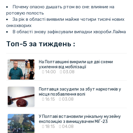
Почему опасно дышать ртом во сне: влияние на
ротовую полость
За рік в області виявили майже чотири тисячі нових
онкохворих
В області знову зафіксували випадки хвороби Лайма
Топ-5 за тиждень :
На Полтавщині викрили ще дві схеми
ухилення від мобілізації
14:00
03.08
Полтавця засудили за збут наркотиків у
місця позбавлення волі
16:15
03.08
У Полтаві встановили унікальну музейну
експозицію з винищувачем МіГ-23
18:15
04.08