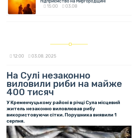
підприємство на Миргородщині
15:00
03.08
12:00
03.08. 2025
На Сулі незаконно
виловили риби на майже
400 тисяч
У Кременчуцькому районі в річці Сула місцевий
житель незаконно виловлював рибу
використовуючи сітки. Порушника виявили 1
серпня.