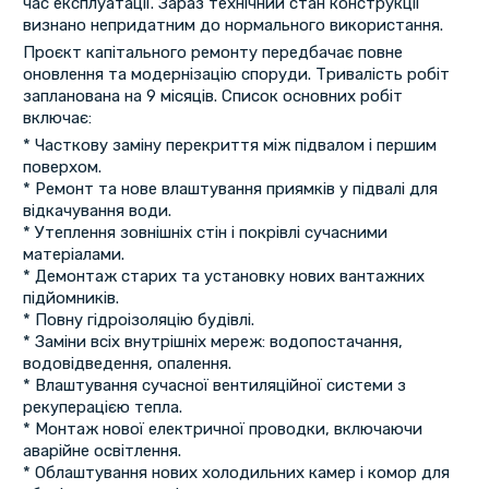
час експлуатації. Зараз технічний стан конструкції
визнано непридатним до нормального використання.
Проєкт капітального ремонту передбачає повне
оновлення та модернізацію споруди. Тривалість робіт
запланована на 9 місяців. Список основних робіт
включає:
* Часткову заміну перекриття між підвалом і першим
поверхом.
* Ремонт та нове влаштування приямків у підвалі для
відкачування води.
* Утеплення зовнішніх стін і покрівлі сучасними
матеріалами.
* Демонтаж старих та установку нових вантажних
підйомників.
* Повну гідроізоляцію будівлі.
* Заміни всіх внутрішніх мереж: водопостачання,
водовідведення, опалення.
* Влаштування сучасної вентиляційної системи з
рекуперацією тепла.
* Монтаж нової електричної проводки, включаючи
аварійне освітлення.
* Облаштування нових холодильних камер і комор для