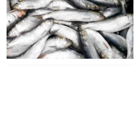
За оцінками правоохоронців, він виловив 50 кілограмів
різних видів риби, а сума завданих збитків становить
понад 370 тисяч гривень. Про це інформує Нацполіція.
Поліціянти внесли відомості до Єдиного реєстру
досудових розслідувань за частиною 1 статті 249
(незаконне зайняття рибним промислом) Кримінального
кодексу України.
Максимальне покарання в межах цієї статті – три роки
обмеження волі.