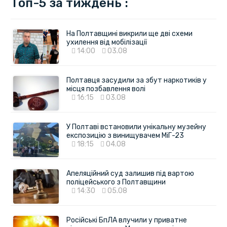
Топ-5 за тиждень :
На Полтавщині викрили ще дві схеми
ухилення від мобілізації
14:00
03.08
Полтавця засудили за збут наркотиків у
місця позбавлення волі
16:15
03.08
У Полтаві встановили унікальну музейну
експозицію з винищувачем МіГ-23
18:15
04.08
Апеляційний суд залишив під вартою
поліцейського з Полтавщини
14:30
05.08
Російські БпЛА влучили у приватне