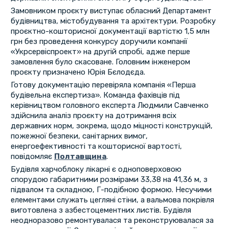
Замовником проєкту виступає обласний Департамент
будівництва, містобудування та архітектури. Розробку
проєктно-кошторисної документації вартістю 1,5 млн
грн без проведення конкурсу доручили компанії
«Укрсервіспроект» на другій спробі, адже перше
замовлення було скасоване. Головним інженером
проєкту призначено Юрія Бєлодєда.
Готову документацію перевіряла компанія «Перша
будівельна експертиза». Команда фахівців під
керівництвом головного експерта Людмили Савченко
здійснила аналіз проєкту на дотримання всіх
державних норм, зокрема, щодо міцності конструкцій,
пожежної безпеки, санітарних вимог,
енергоефективності та кошторисної вартості,
повідомляє
Полтавщина
.
Будівля харчоблоку лікарні є одноповерховою
спорудою габаритними розмірами 33,38 на 41,36 м, з
підвалом та складною, Г-подібною формою. Несучими
елементами служать цегляні стіни, а вальмова покрівля
виготовлена з азбестоцементних листів. Будівля
неодноразово ремонтувалася та реконструювалася за