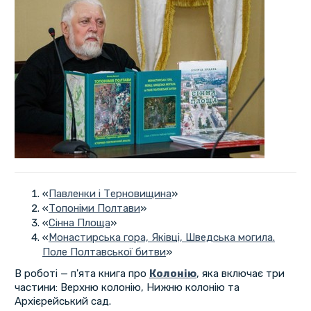
«
Павленки і Терновищина
»
«
Топоніми Полтави
»
«
Сінна Площа
»
«
Монастирська гора, Яківці, Шведська могила.
Поле Полтавської битви
»
В роботі — п'ята книга про
Колонію
, яка включає три
частини: Верхню колонію, Нижню колонію та
Архієрейський сад.