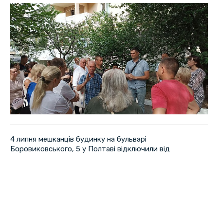
4 липня мешканців будинку на бульварі
Боровиковського, 5 у Полтаві відключили від
електропостачання через відсутність договору з
"Полтаваобленерго".
Мешканці перекрили виїзд для автомобіля бригади
"Полтаваобленерго".
Голова ОСББ
Лілія Якубовська
зазначила, що
компанія вимагала укладення невигідного договору.