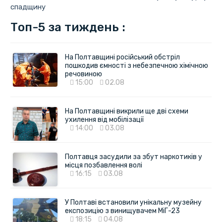
спадщину
Топ-5 за тиждень :
На Полтавщині російський обстріл
пошкодив ємності з небезпечною хімічною
речовиною
15:00
02.08
На Полтавщині викрили ще дві схеми
ухилення від мобілізації
14:00
03.08
Полтавця засудили за збут наркотиків у
місця позбавлення волі
16:15
03.08
У Полтаві встановили унікальну музейну
експозицію з винищувачем МіГ-23
18:15
04.08