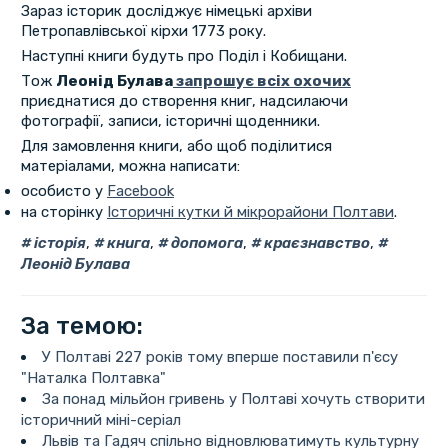
Зараз історик досліджує німецькі архіви
Петропавлівської кірхи 1773 року.
Наступні книги будуть про Поділ і Кобищани.
Тож
Леонід Булава
запрошує всіх охочих
приєднатися до створення книг, надсилаючи
фотографії, записи, історичні щоденники.
Для замовлення книги, або щоб поділитися
матеріалами, можна написати:
особисто у
Facebook
на сторінку
Історичні кутки й мікрорайони Полтави
.
історія
,
книга
,
допомога
,
краєзнавство
,
Леонід Булава
За темою:
У Полтаві 227 років тому вперше поставили п'єсу
"Наталка Полтавка"
За понад мільйон гривень у Полтаві хочуть створити
історичний міні-серіал
Львів та Гадяч спільно відновлюватимуть культурну