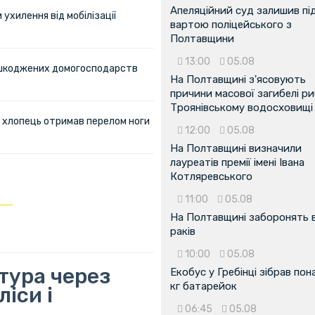
Апеляційний суд залишив пі
ухилення від мобілізації
вартою поліцейського з
Полтавщини
13:00
05.08
пошкоджених домогосподарств
На Полтавщині з'ясовують
причини масової загибелі ри
Троянівському водосховищі
ий хлопець отримав перелом ноги
12:00
05.08
На Полтавщині визначили
лауреатів премії імені Івана
Котляревського
11:00
05.08
На Полтавщині заборонять 
раків
10:00
05.08
тура через
Екобус у Гребінці зібрав пон
кг батарейок
іси і
06:45
05.08