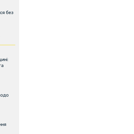
ся без
ь
ині:
та
щодо
ння