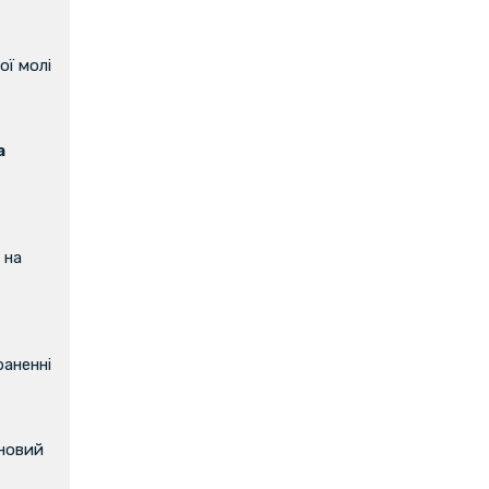
ої молі
а
 на
аненні
 новий