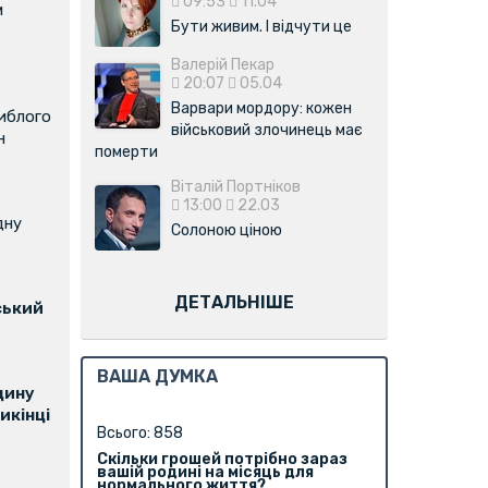
09:53
11.04
м
Бути живим. І відчути це
Валерій Пекар
20:07
05.04
Варвари мордору: кожен
иблого
військовий злочинець має
н
померти
Віталій Портніков
13:00
22.03
дну
Солоною ціною
ДЕТАЛЬНІШЕ
ський
ВАША ДУМКА
щину
икінці
Всього: 858
Скільки грошей потрібно зараз
вашій родині на місяць для
нормального життя?