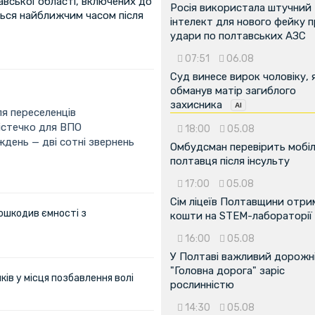
авської області, включених до
Росія використала штучний
ться найближчим часом після
інтелект для нового фейку 
удари по полтавських АЗС
07:51
06.08
Суд винесе вирок чоловіку, 
обманув матір загиблого
захисника
я переселенців
істечко для ВПО
18:00
05.08
ждень — дві сотні звернень
Омбудсман перевірить мобіл
полтавця після інсульту
17:00
05.08
Сім ліцеїв Полтавщини отр
ошкодив ємності з
кошти на STEM-лабораторії
16:00
05.08
У Полтаві важливий дорожні
"Головна дорога" заріс
ів у місця позбавлення волі
рослинністю
14:30
05.08