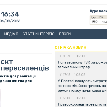
Курс вал
16:34
06/08/2026
МЕДІА
СТАТТІ/ІНТЕРВ'Ю
БЛОГИ
СТРІЧКА НОВИН
18:30
06.08
оєкт
Полтавському ГЗК загрожу
 переселенців
величезний штраф
17:15
06.08
ктів для реалізації
едення житла для
У Полтаві планують витрат
півтора мільйона гривень на
ремонт класу початкової ш
16:00
06.08
Правоохоронці перевіряють