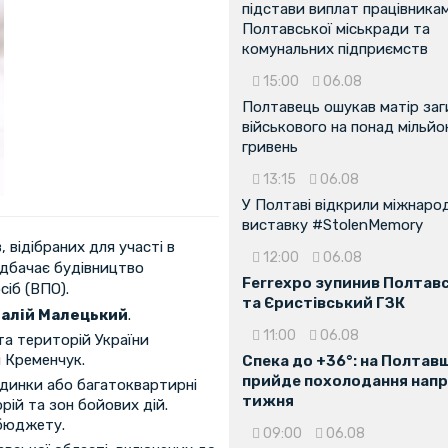
підстави виплат працівника
Полтавської міськради та
комунальних підприємств
15:00
06.08
Полтавець ошукав матір заг
військового на понад мільйо
гривень
13:15
06.08
У Полтаві відкрили міжнаро
виставку #StolenMemory
 відібраних для участі в
12:00
06.08
едбачає будівництво
Ferrexpo зупинив Полтав
іб (ВПО).
та Єристівський ГЗК
талій Малецький
.
11:00
06.08
та територій України
 Кременчук.
Спека до +36°: на Полтав
прийде похолодання напр
удинки або багатоквартирні
тижня
рій та зон бойових дій.
 бюджету.
09:00
06.08