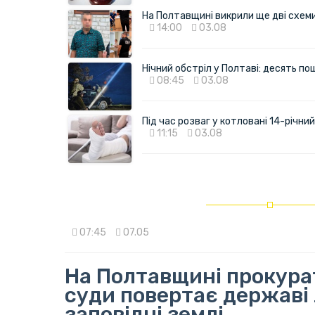
На Полтавщині викрили ще дві схеми 
14:00
03.08
Нічний обстріл у Полтаві: десять 
08:45
03.08
Під час розваг у котловані 14-річн
11:15
03.08
07:45
07.05
На Полтавщині прокура
суди повертає державі л
заповідні землі