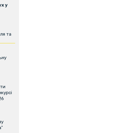
х у
ля та
ьну
ити
нкурсі
26
ву
а"