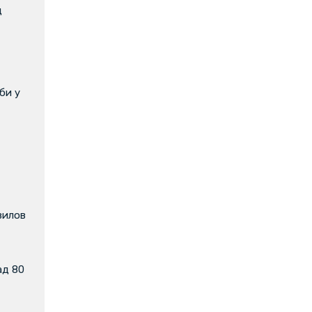
д
би у
вилов
ад 80