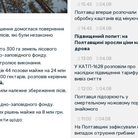
15:45
04.08
Полтавці вперше розпочали
обробку каштанів від мінуюч
14:45
04.08
ішення домоглася повернення
сів, які були незаконно
Підвищений попит: на
Полтавщині зросли ціни н
дрова
о 300 га земель лісового
о-заповідного фонду.
13:00
04.08
нтролює виконання.
У КАТП-1628 розповіли про
в 44 позови майже на 24 млн
наслідки підвищення тарифу
0 гектарів, розповів керівник
вивіз сміття
й.
12:00
04.08
или належне збереження лісів,
Полтавця підозрюють у
смертельному ножовому пор
одно-заповідного фонду.
знайомого
х рішень майже на 8 млн грн.
11:00
04.08
акти щодо:
На Полтавщині зафіксували
випадок отруєння грибами