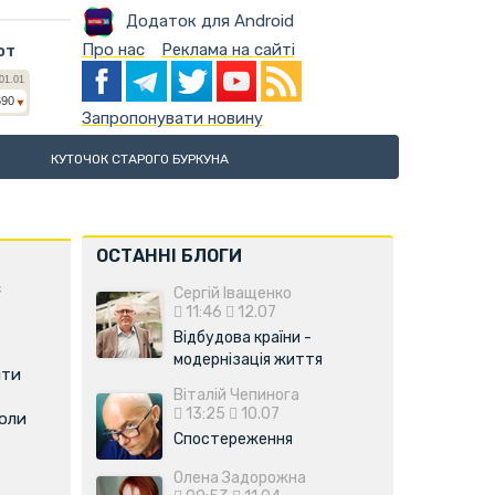
Додаток для Android
Про нас
Реклама на сайті
ют
Запропонувати новину
КУТОЧОК СТАРОГО БУРКУНА
ОСТАННІ БЛОГИ
є
Сергій Іващенко
11:46
12.07
Відбудова країни -
модернізація життя
ити
Віталій Чепинога
13:25
10.07
коли
Спостереження
Олена Задорожна