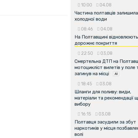
10:00
04.08
Частина полтавців залишила
холодної води
08:46
04.08
На Полтавщині відновлюют
дорожнє покриття
22:50
03.08
Смертельна ДТП на Полтавщ
мотоцикліст вилетів у поле 
загинув на місці
...
18:45
03.08
Шланги для поливу: види,
матеріали та рекомендації 
вибору
16:15
03.08
Полтавця засудили за збут
наркотиків у місця позбавле
волі