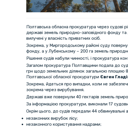
Полтавська обласна прокуратура через судові р
державі земель природно-заповідного фонду та лі
вилучені у власність приватних осіб.
Зокрема, у Миргородському районі суду повернут
фонду, а у Лубенському – 200 га земель природн
Рішення судів набули чинності, і прокуратура ко
Загалом прокуратура Полтавщини подала до суді
грн щодо земельних ділянок загальною площею 80
Полтавської обласної прокуратури
Євген Гладі
Зокрема, йдеться про випадки, коли не забезпеч
зокрема через вирубування.
Державі вже повернули 40 гектарів земель прир
За інформацією прокуратури, виконали 17 судови
Окрім цього, до судів передали 44 обвинувальні 
незаконних вирубок лісу;
незаконного користування надрами;