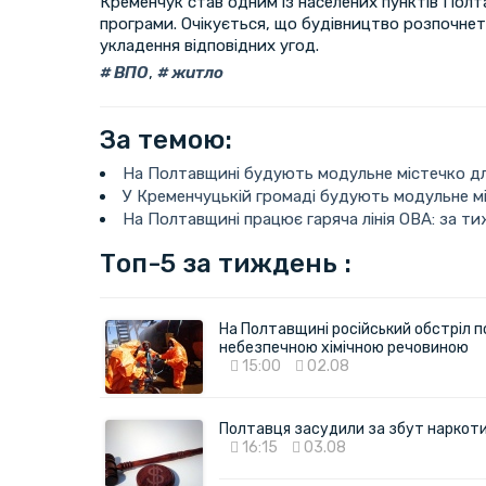
Кременчук став одним із населених пунктів Полт
програми. Очікується, що будівництво розпочне
укладення відповідних угод.
ВПО
,
житло
За темою:
На Полтавщині будують модульне містечко дл
У Кременчуцькій громаді будують модульне м
На Полтавщині працює гаряча лінія ОВА: за ти
Топ-5 за тиждень :
На Полтавщині російський обстріл п
небезпечною хімічною речовиною
15:00
02.08
Полтавця засудили за збут наркотик
16:15
03.08