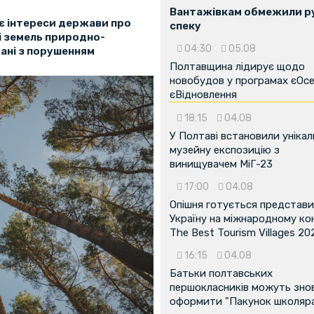
Вантажівкам обмежили ру
є інтереси держави про
спеку
і земель природно-
04:30
05.08
вані з порушенням
Полтавщина лідирує щодо
новобудов у програмах єОсе
єВідновлення
18:15
04.08
У Полтаві встановили унікал
музейну експозицію з
винищувачем МіГ-23
17:00
04.08
Опішня готується представ
Україну на міжнародному ко
The Best Tourism Villages 20
16:15
04.08
Батьки полтавських
першокласників можуть зно
оформити "Пакунок школяр