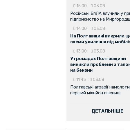
15:00
03.08
Російські БпЛА влучили у п
підприємство на Миргородщ
14:00
03.08
На Полтавщині викрили ще
схеми ухилення від мобілі
13:00
03.08
У громадах Полтавщини
виникли проблеми з тало
на бензин
11:45
03.08
Полтавські аграрії намолот
перший мільйон пшениці
ДЕТАЛЬНІШЕ