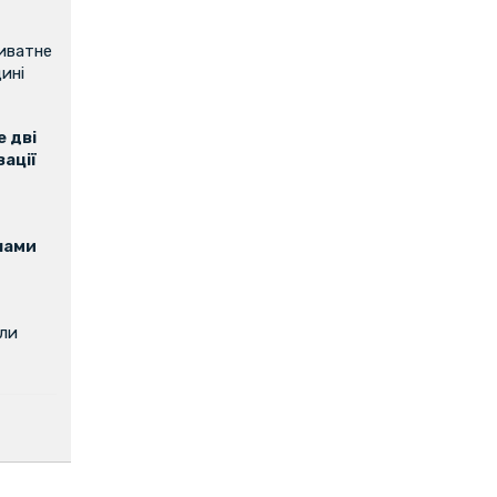
риватне
ині
 дві
зації
нами
или