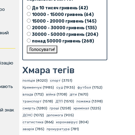
До 10 тисяч гривень (42)
про
10000 - 15000 гривень (64)
15000 - 20000 гривень (145)
20000 - 30000 гривень (135)
який
30000 - 50000 гривень (204)
понад 50000 гривень (268)
ізацію
Хмара тегів
поліція
(4020)
спорт
(3751)
имають
Кременчук
(1985)
суд
(1935)
футбол
(1752)
влада
(1712)
війна
(1708)
діти
(1670)
транспорт
(1518)
ДТП
(1510)
пожежа
(1398)
смерть
(1280)
гроші
(1258)
кримінал
(1225)
й знак
ДСНС
(1072)
допомога
(905)
статистика
(866)
коронавірус
(804)
аварія
(785)
прокуратура
(781)