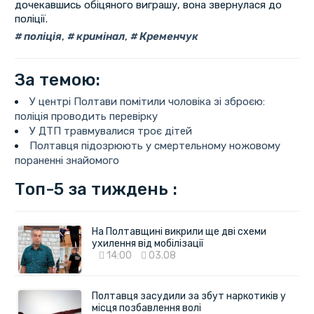
дочекавшись обіцяного виграшу, вона звернулася до
поліції.
поліція
,
кримінал
,
Кременчук
За темою:
У центрі Полтави помітили чоловіка зі зброєю:
поліція проводить перевірку
У ДТП травмувалися троє дітей
Полтавця підозрюють у смертельному ножовому
пораненні знайомого
Топ-5 за тиждень :
На Полтавщині викрили ще дві схеми
ухилення від мобілізації
14:00
03.08
Полтавця засудили за збут наркотиків у
місця позбавлення волі