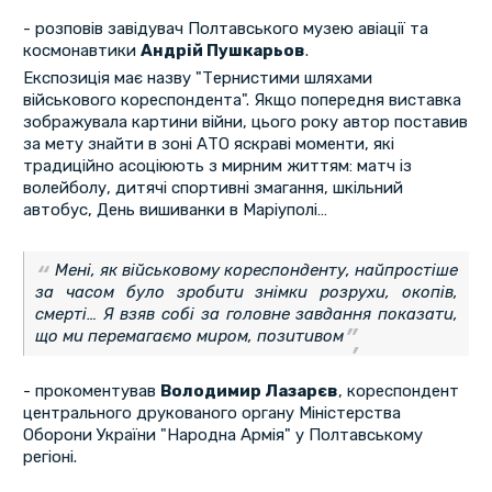
- розповів завідувач Полтавського музею авіації та
космонавтики
Андрій Пушкарьов
.
Експозиція має назву "Тернистими шляхами
військового кореспондента". Якщо попередня виставка
зображувала картини війни, цього року автор поставив
за мету знайти в зоні АТО яскраві моменти, які
традиційно асоціюють з мирним життям: матч із
волейболу, дитячі спортивні змагання, шкільний
автобус, День вишиванки в Маріуполі…
Мені, як військовому кореспонденту, найпростіше
за часом було зробити знімки розрухи, окопів,
смерті… Я взяв собі за головне завдання показати,
що ми перемагаємо миром, позитивом
- прокоментував
Володимир Лазарєв
, кореспондент
центрального друкованого органу Міністерства
Оборони України "Народна Армія" у Полтавському
регіоні.