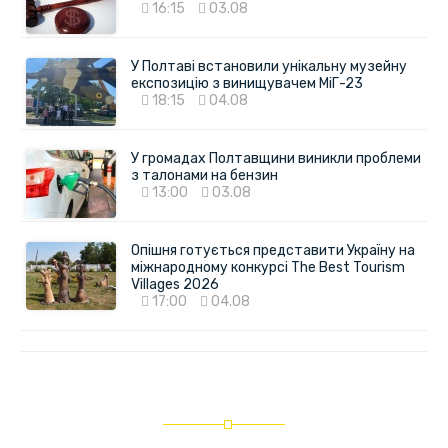
16:15
03.08
У Полтаві встановили унікальну музейну
експозицію з винищувачем МіГ-23
18:15
04.08
У громадах Полтавщини виникли проблеми
з талонами на бензин
13:00
03.08
Опішня готується представити Україну на
міжнародному конкурсі The Best Tourism
Villages 2026
17:00
04.08