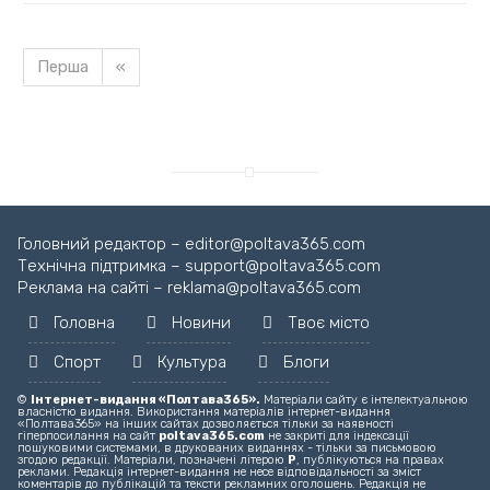
Перша
«
Головний редактор – editor@poltava365.com
Технічна підтримка – support@poltava365.com
Реклама на сайті – reklama@poltava365.com
Головна
Новини
Твоє місто
Спорт
Культура
Блоги
©
Інтернет-видання «Полтава365».
Матеріали сайту є інтелектуальною
власністю видання. Використання матеріалів інтернет-видання
«Полтава365» на інших сайтах дозволяється тільки за наявності
гіперпосилання на сайт
poltava365.com
не закриті для індексації
пошуковими системами, в друкованих виданнях - тільки за письмовою
згодою редакції. Матеріали, позначені літерою
Р
, публікуються на правах
реклами. Редакція інтернет-видання не несе відповідальності за зміст
коментарів до публікацій та тексти рекламних оголошень. Редакція не