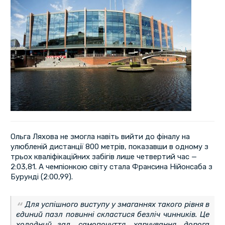
Ольга Ляхова не змогла навіть вийти до фіналу на
улюбленій дистанції 800 метрів, показавши в одному з
трьох кваліфікаційних забігів лише четвертий час —
2:03,81. А чемпіонкою світу стала Франсина Нійонсаба з
Бурунді (2:00,99).
Для успішного виступу у змаганнях такого рівня в
єдиний пазл повинні скластися безліч чинників. Це
холодний зал, самопочуття, харчування, дорога