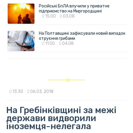
Російські БпЛА влучили у приватне
підприємство на Миргородщині
15:00
03.08
На Полтавщині зафіксували новий випадок
отруєння грибами
11:00
04.08
13:30
06.03. 2018
На Гребінківщині за межі
держави видворили
іноземця-нелегала