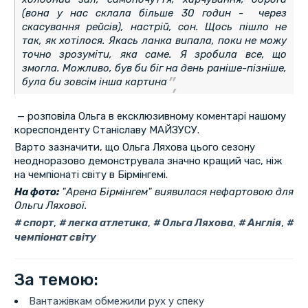
(вона у нас склала більше 30 годин - через
скасування рейсів), настрій, сон. Щось пішло не
так, як хотілося. Якась ланка випала, поки не можу
точно зрозуміти, яка саме. Я зробила все, що
змогла. Можливо, був би біг на день раніше-пізніше,
була би зовсім інша картина
— розповіла Ольга в ексклюзивному коментарі нашому
кореспонденту Станіславу МАЙЗУСУ.
Варто зазначити, що Ольга Ляхова цього сезону
неодноразово демонструвала значно кращий час, ніж
на чемпіонаті світу в Бірмінгемі.
На фото:
"Арена Бірмінгем" виявилася нефартовою для
Ольги Ляхової.
спорт
,
легка атлетика
,
Ольга Ляхова
,
Англія
,
чемпіонат світу
За темою:
Вантажівкам обмежили рух у спеку