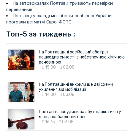
На автовокзалах Полтави тривають перевірки
перевізників
Полтавці у складі мотобольної збірної України
програли всі матчі Євро. ФОТО
Топ-5 за тиждень :
На Полтавщині російський обстріл
пошкодив ємності з небезпечною хімічною
речовиною
15:00
02.08
На Полтавщині викрили ще дві схеми
ухилення від мобілізації
14:00
03.08
Полтавця засудили за збут наркотиків у
місця позбавлення волі
16:15
03.08