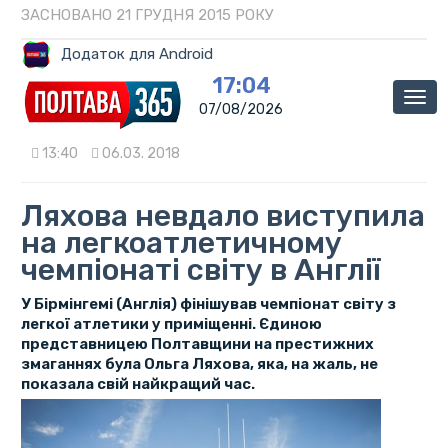
ЗАСНОВАНО 21 ГРУДНЯ 2015 РОКУ
Додаток для Android
17:04
Мен
07/08/2026
13:40
06.03. 2018
Ляхова невдало виступила
на легкоатлетичному
чемпіонаті світу в Англії
У Бірмінгемі (Англія) фінішував чемпіонат світу з
легкої атлетики у приміщенні. Єдиною
представницею Полтавщини на престижних
змаганнях була Ольга Ляхова, яка, на жаль, не
показала свій найкращий час.