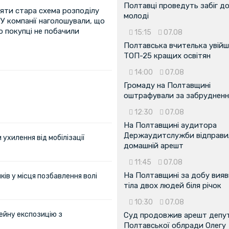
Полтавці проведуть забіг д
іяти стара схема розподілу
молоді
 У компанії наголошували, що
о покупці не побачили
15:15
07.08
Полтавська вчителька увійш
ТОП-25 кращих освітян
14:00
07.08
Громаду на Полтавщині
оштрафували за забрудненн
12:30
07.08
На Полтавщині аудитора
Держаудитслужби відправил
ухилення від мобілізації
домашній арешт
11:45
07.08
На Полтавщині за добу вия
ів у місця позбавлення волі
тіла двох людей біля річок
10:30
07.08
ейну експозицію з
Суд продовжив арешт депу
Полтавської облради Олегу