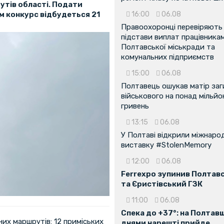
утів області. Подати
м конкурс відбудеться 21
16:00
06.08
Правоохоронці перевіряють
підстави виплат працівника
Полтавської міськради та
комунальних підприємств
15:00
06.08
Полтавець ошукав матір заг
військового на понад мільйо
гривень
13:15
06.08
У Полтаві відкрили міжнаро
виставку #StolenMemory
12:00
06.08
Ferrexpo зупинив Полтав
та Єристівський ГЗК
11:00
06.08
Спека до +37°: на Полтав
них маршрутів: 12 приміських
днями нарешті прийде