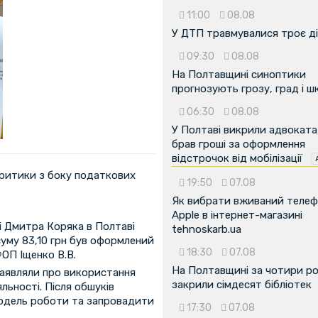
11:00
08.08
У ДТП травмувалися троє д
09:30
08.08
На Полтавщині синоптики
прогнозують грозу, град і ш
06:30
08.08
У Полтаві викрили адвоката
брав гроші за оформлення
відстрочок від мобілізації
 критики з боку податкових
19:50
07.08
Як вибрати вживаний теле
Apple в інтернет-магазині
ці Дмитра Коряка в Полтаві
tehnoskarb.ua
суму 83,10 грн був оформлений
18:30
07.08
ФОП Іщенко В.В.
На Полтавщині за чотири р
заявляли про використання
закрили сімдесят бібліотек
льності. Після обшуків
модель роботи та запровадити
17:30
07.08