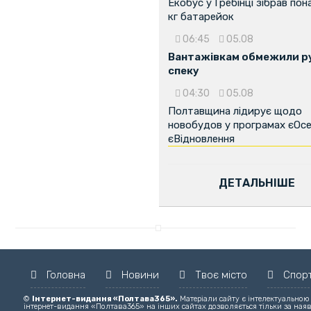
Екобус у Гребінці зібрав пон
кг батарейок
06:45
05.08
Вантажівкам обмежили ру
спеку
04:30
05.08
Полтавщина лідирує щодо
новобудов у програмах єОсе
єВідновлення
ДЕТАЛЬНІШЕ
Головна
Новини
Твоє місто
Спор
©
Інтернет-видання «Полтава365».
Матеріали сайту є інтелектуальною
інтернет-видання «Полтава365» на інших сайтах дозволяється тільки за ная