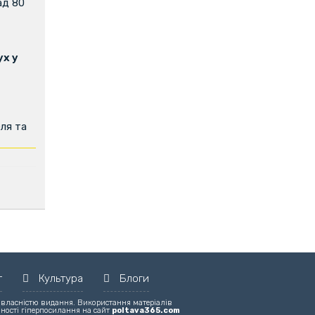
ад 80
х у
ля та
т
Культура
Блоги
 власністю видання. Використання матеріалів
вності гіперпосилання на сайт
poltava365.com