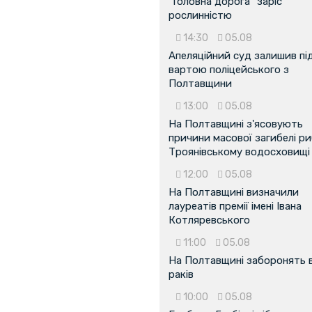
"Головна дорога" заріс
рослинністю
14:30
05.08
Апеляційний суд залишив пі
вартою поліцейського з
Полтавщини
13:00
05.08
На Полтавщині з'ясовують
причини масової загибелі ри
Троянівському водосховищі
12:00
05.08
На Полтавщині визначили
лауреатів премії імені Івана
Котляревського
11:00
05.08
На Полтавщині заборонять 
раків
10:00
05.08