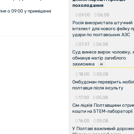
похолодання
ня о 09:00 у приміщенні
09:00
06.08
Росія використала штучний
інтелект для нового фейку 
удари по полтавських АЗС
07:51
06.08
Суд винесе вирок чоловіку, 
обманув матір загиблого
захисника
18:00
05.08
Омбудсман перевірить мобіл
полтавця після інсульту
17:00
05.08
...
Сім ліцеїв Полтавщини отр
кошти на STEM-лабораторії
16:00
05.08
У Полтаві важливий дорожні