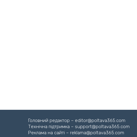
Головний редактор – editor@poltava365.com
Технічна підтримка – support@poltava365.com
Реклама на сайті – reklama@poltava365.com