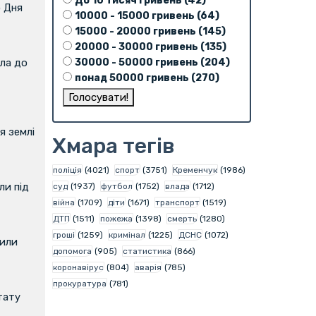
До 10 тисяч гривень (42)
о Дня
10000 - 15000 гривень (64)
15000 - 20000 гривень (145)
20000 - 30000 гривень (135)
30000 - 50000 гривень (204)
ла до
понад 50000 гривень (270)
я землі
Хмара тегів
поліція
(4021)
спорт
(3751)
Кременчук
(1986)
и під
суд
(1937)
футбол
(1752)
влада
(1712)
війна
(1709)
діти
(1671)
транспорт
(1519)
ДТП
(1511)
пожежа
(1398)
смерть
(1280)
гроші
(1259)
кримінал
(1225)
ДСНС
(1072)
вили
допомога
(905)
статистика
(866)
коронавірус
(804)
аварія
(785)
прокуратура
(781)
тату