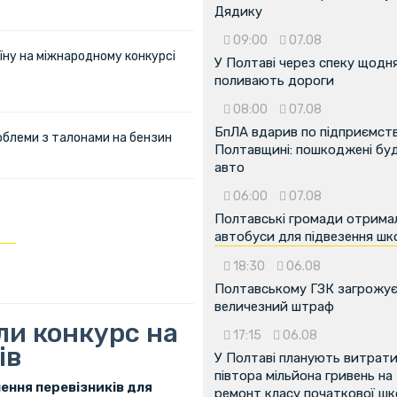
Дядику
09:00
07.08
їну на міжнародному конкурсі
У Полтаві через спеку щодн
поливають дороги
08:00
07.08
БпЛА вдарив по підприємств
облеми з талонами на бензин
Полтавщині: пошкоджені буді
авто
06:00
07.08
Полтавські громади отрима
автобуси для підвезення шк
18:30
06.08
Полтавському ГЗК загрожу
величезний штраф
ли конкурс на
17:15
06.08
ів
У Полтаві планують витрат
півтора мільйона гривень на
ення перевізників для
ремонт класу початкової ш