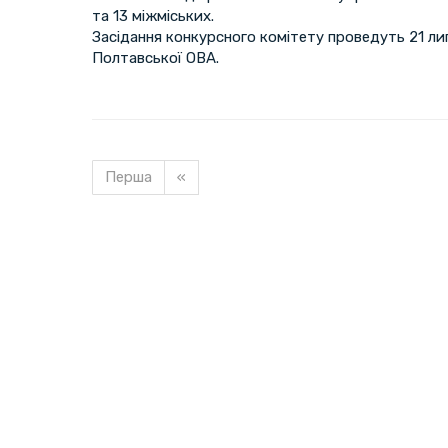
та 13 міжміських.
Засідання конкурсного комітету проведуть 21 лип
Полтавської ОВА.
Перша
«
Завантажуємо новину