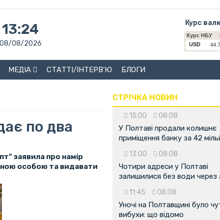
Курс вал
13:24
08/08/2026
МЕДІА
СТАТТІ/ІНТЕРВ'Ю
БЛОГИ
СТРІЧКА НОВИН
15:00
08.08
дає по два
У Полтаві продали колишнє
приміщення банку за 42 міл
13:00
08.08
пт" заявила про намір
чною особою та видавати
Чотири адреси у Полтаві
залишилися без води через 
11:45
08.08
Уночі на Полтавщині було чу
вибухи: що відомо