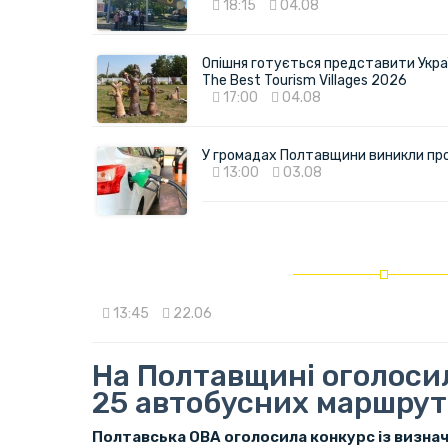
18:15
04.08
Опішня готується представити Укра
The Best Tourism Villages 2026
17:00
04.08
У громадах Полтавщини виникли пр
13:00
03.08
13:45
22.06
На Полтавщині оголоси
25 автобусних маршрут
Полтавська ОВА оголосила конкурс із визнач