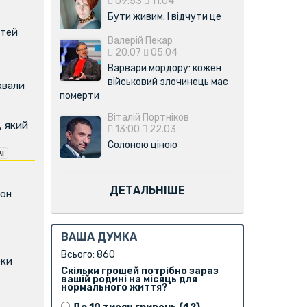
09:53
11.04
Бути живим. І відчути це
ітей
Валерій Пекар
20:07
05.04
Варвари мордору: кожен
військовий злочинець має
квали
померти
Віталій Портніков
, який
13:00
22.03
Солоною ціною
ДЕТАЛЬНІШЕ
фон
ВАША ДУМКА
Всього: 860
оки
Скільки грошей потрібно зараз
вашій родині на місяць для
нормального життя?