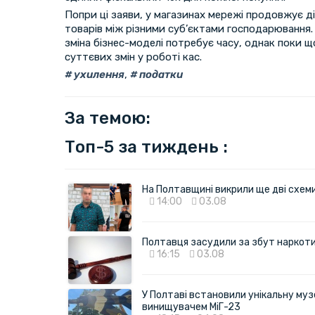
Попри ці заяви, у магазинах мережі продовжує д
товарів між різними суб’єктами господарювання.
зміна бізнес-моделі потребує часу, однак поки щ
суттєвих змін у роботі кас.
ухилення
,
податки
За темою:
Топ-5 за тиждень :
На Полтавщині викрили ще дві схеми 
14:00
03.08
Полтавця засудили за збут наркотик
16:15
03.08
У Полтаві встановили унікальну муз
винищувачем МіГ-23