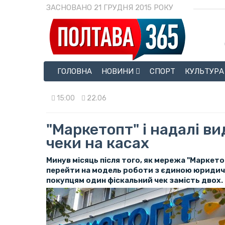
ЗАСНОВАНО 21 ГРУДНЯ 2015 РОКУ
ГОЛОВНА
НОВИНИ
СПОРТ
КУЛЬТУРА
15:00
22.06
"Маркетопт" і надалі ви
чеки на касах
Минув місяць після того, як мережа "Маркето
перейти на модель роботи з єдиною юриди
покупцям один фіскальний чек замість двох.