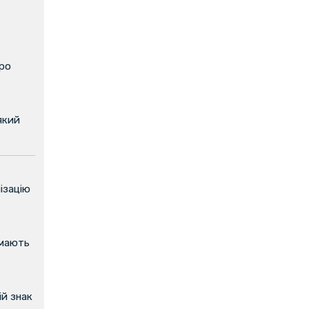
про
який
ізацію
имають
й знак