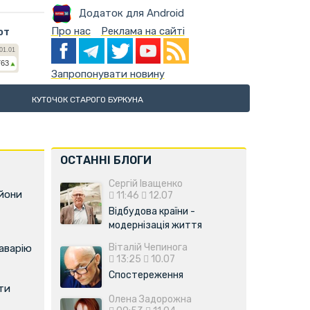
Додаток для Android
Про нас
Реклама на сайті
ют
Запропонувати новину
КУТОЧОК СТАРОГО БУРКУНА
ОСТАННІ БЛОГИ
Сергій Іващенко
ьйони
11:46
12.07
Відбудова країни -
модернізація життя
Віталій Чепинога
аварію
13:25
10.07
Спостереження
ти
Олена Задорожна