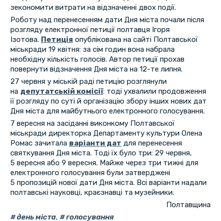
зекономити витрати на відзначенні двох події.
Роботу над перенесенням дати Дня міста почали після
розгляду електронної петиції полтавця Ігоря
Ізотова.
Петиція
опублікована на сайті Полтавської
міськради 19 квітня: за сім годин вона набрала
необхідну кількість голосів. Автор петиції прохав
повернути відзначення Дня міста на 12-те липня.
27 червня у міській раді петицію розглянули
на
депутатській комісії
: тоді ухвалили продовження
її розгляду по суті й організацію збору інших нових дат
Дня міста для майбутнього електронного голосування.
7 вересня на засіданні виконкому Полтавської
міськради директорка Департаменту культури Олена
Ромас зачитала
варіанти дат
для перенесення
святкування Дня міста. Тоді їх було три: 29 червня,
5 вересня або 9 вересня. Майже через три тижні для
електронного голосування були затверджені
5 пропозицій нової дати Дня міста. Всі варіанти надали
полтавські науковці, краєзнавці та музейники.
Полтавщина
день міста
,
голосування