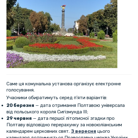
Саме ця комунальна установа організує електронне
голосування.
Учасники обиратимуть серед п’яти варіантів:
20 березня
— дата отримання Полтавою універсала
від польського короля Сигізмунда III;
29 червня
— дата першої літописної згадки про
Полтаву відповідно перерахунку за новоюліанським
календарем церковних свят.
З вересня
цього
календаря дотримується Православна церква України.