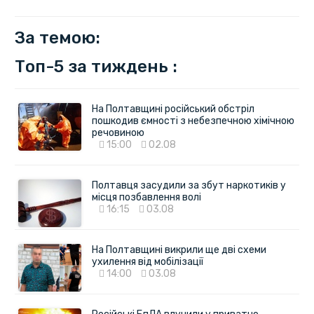
За темою:
Топ-5 за тиждень :
На Полтавщині російський обстріл
пошкодив ємності з небезпечною хімічною
речовиною
15:00
02.08
Полтавця засудили за збут наркотиків у
місця позбавлення волі
16:15
03.08
На Полтавщині викрили ще дві схеми
ухилення від мобілізації
14:00
03.08