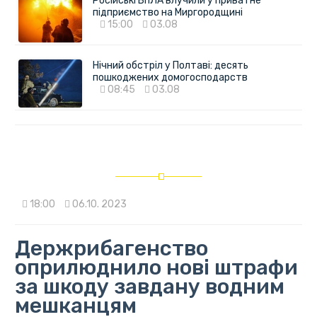
Російські БпЛА влучили у приватне
підприємство на Миргородщині
15:00
03.08
Нічний обстріл у Полтаві: десять
пошкоджених домогосподарств
08:45
03.08
18:00
06.10. 2023
Держрибагенство
оприлюднило нові штрафи
за шкоду завдану водним
мешканцям