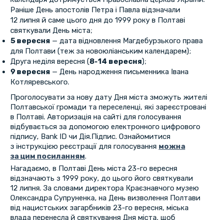
Раніше День апостолів Петра і Павла відзначали
12 липня й саме цього дня до 1999 року в Полтаві
святкували День міста;
5 вересня
— дата відновлення Магдебурзького права
для Полтави (теж за новоюліанським календарем);
Друга неділя вересня (
8-14 вересня
);
9 вересня
— День народження письменника Івана
Котляревського.
Проголосувати за нову дату Дня міста зможуть жителі
Полтавської громади та переселенці, які зареєстровані
в Полтаві. Авторизація на сайті для голосування
відбувається за допомогою електронного цифрового
підпису, Bank ID чи Дія.Підпис. Ознайомитися
з інструкцією реєстрації для голосування
можна
за цим посиланням
.
Нагадаємо, в Полтаві День міста 23-го вересня
відзначають з 1999 року, до цього його святкували
12 липня. За словами директора Краєзнавчого музею
Олександра Супруненка, на День визволення Полтави
від нацистських загарбників 23-го вересня, міська
влада перенесла й святкування Дня міста, щоб