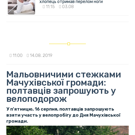
хлопець отримав перелом ноги
11:15
03.08
11:00
14.08. 2019
Мальовничими стежками
Мачухівської громади:
полтавців запрошують у
велоподорож
У п'ятницю, 16 серпня, полтавців запрошують
взяти участь у велопробігу до Дня Мачухівської
громади.