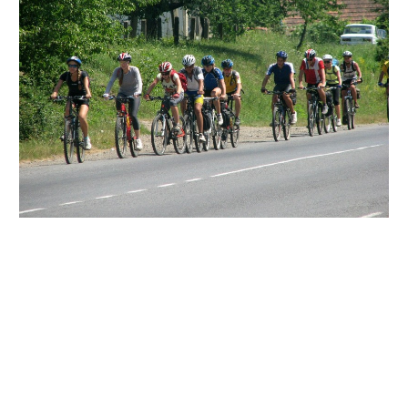
Проїхатись на велосипедах мальовничими стежками
Мачухівської ОТГ у веселій компанії запрошують
організатори
заходу.
Активне дозвілля родинами, разом з дітьми. А
керівництво ОТГ, до свого свята - Дня громади, обіцяє
гостинні зустрічі у селах по всьому маршруту, зі
смаколиками та подарунками учасникам.
Крім того, веломандрівників супроводжуватиме