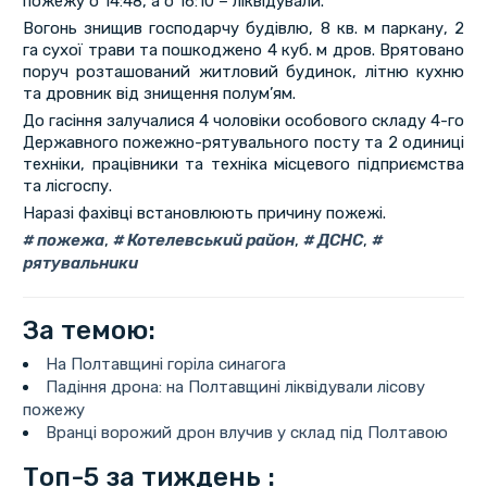
пожежу о 14:48, а о 16:10 – ліквідували.
Вогонь знищив господарчу будівлю, 8 кв. м паркану, 2
га сухої трави та пошкоджено 4 куб. м дров. Врятовано
поруч розташований житловий будинок, літню кухню
та дровник від знищення полум’ям.
До гасіння залучалися 4 чоловіки особового складу 4-го
Державного пожежно-рятувального посту та 2 одиниці
техніки, працівники та техніка місцевого підприємства
та лісгоспу.
Наразі фахівці встановлюють причину пожежі.
пожежа
,
Котелевський район
,
ДСНС
,
рятувальники
За темою:
На Полтавщині горіла синагога
Падіння дрона: на Полтавщині ліквідували лісову
пожежу
Вранці ворожий дрон влучив у склад під Полтавою
Топ-5 за тиждень :