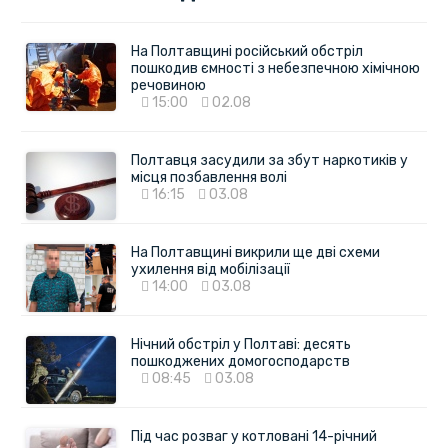
На Полтавщині російський обстріл
пошкодив ємності з небезпечною хімічною
речовиною
15:00
02.08
Полтавця засудили за збут наркотиків у
місця позбавлення волі
16:15
03.08
На Полтавщині викрили ще дві схеми
ухилення від мобілізації
14:00
03.08
Нічний обстріл у Полтаві: десять
пошкоджених домогосподарств
08:45
03.08
Під час розваг у котловані 14-річний