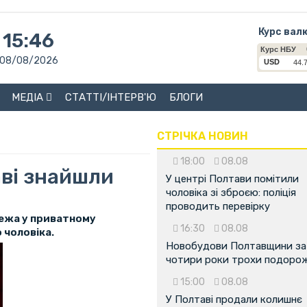
Курс вал
15:46
08/08/2026
МЕДІА
СТАТТІ/ІНТЕРВ'Ю
БЛОГИ
СТРІЧКА НОВИН
18:00
08.08
аві знайшли
У центрі Полтави помітили
чоловіка зі зброєю: поліція
проводить перевірку
жежа у приватному
16:30
08.08
о чоловіка.
Новобудови Полтавщини за
чотири роки трохи подоро
15:00
08.08
У Полтаві продали колишнє