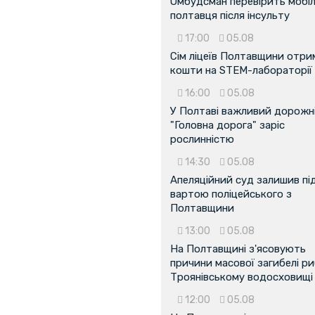
Омбудсман перевірить мобіл
полтавця після інсульту
17:00
05.08
Сім ліцеїв Полтавщини отр
кошти на STEM-лабораторії
...
16:00
05.08
У Полтаві важливий дорожні
"Головна дорога" заріс
рослинністю
14:30
05.08
Апеляційний суд залишив пі
вартою поліцейського з
Полтавщини
13:00
05.08
На Полтавщині з'ясовують
причини масової загибелі ри
Троянівському водосховищі
12:00
05.08