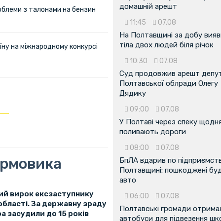
домашній арешт
облеми з талонами на бензин
11:45
07.08
На Полтавщині за добу вия
тіла двох людей біля річок
їну на міжнародному конкурсі
10:30
07.08
Суд продовжив арешт депу
Полтавської облради Олегу
Дядику
09:00
07.08
У Полтаві через спеку щодн
поливають дороги
08:00
07.08
урмовика
БпЛА вдарив по підприємств
Полтавщині: пошкоджені буді
авто
ий вирок ексзаступнику
06:00
07.08
області. За державну зраду
Полтавські громади отрима
ра засудили до 15 років
автобуси для підвезення шк