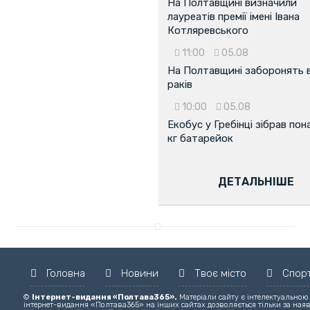
На Полтавщині визначили
лауреатів премії імені Івана
Котляревського
11:00
05.08
На Полтавщині заборонять 
раків
10:00
05.08
Екобус у Гребінці зібрав пон
кг батарейок
ДЕТАЛЬНІШЕ
Головна
Новини
Твоє місто
Спор
©
Інтернет-видання «Полтава365».
Матеріали сайту є інтелектуальною
інтернет-видання «Полтава365» на інших сайтах дозволяється тільки за ная