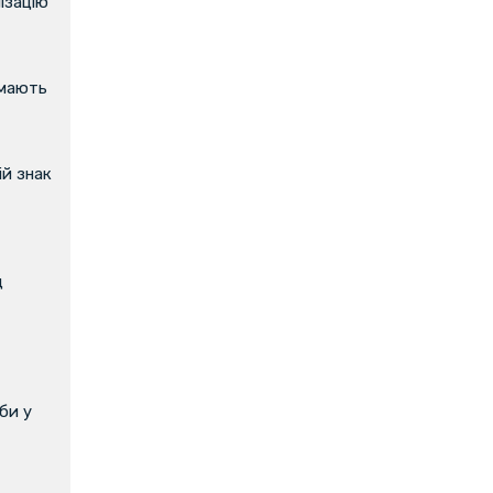
ізацію
имають
й знак
д
би у