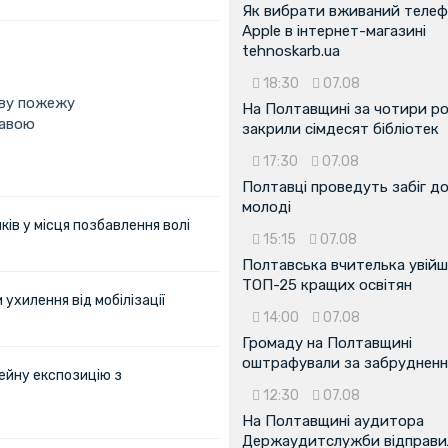
Як вибрати вживаний теле
Apple в інтернет-магазині
tehnoskarb.ua
18:30
07.08
ову пожежу
На Полтавщині за чотири р
тавою
закрили сімдесят бібліотек
17:30
07.08
Полтавці проведуть забіг д
молоді
ів у місця позбавлення волі
15:15
07.08
Полтавська вчителька увійш
ТОП-25 кращих освітян
ухилення від мобілізації
14:00
07.08
Громаду на Полтавщині
оштрафували за забрудненн
ейну експозицію з
12:30
07.08
На Полтавщині аудитора
Держаудитслужби відправил