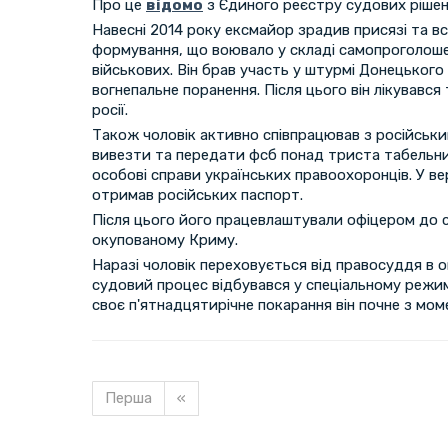
Про це
відомо
з Єдиного реєстру судових рішен
Навесні 2014 року ексмайор зрадив присязі та в
формування, що воювало у складі самопроголоше
військових. Він брав участь у штурмі Донецьког
вогнепальне поранення. Після цього він лікувався
росії.
Також чоловік активно співпрацював з російськи
вивезти та передати фсб понад триста табельни
особові справи українських правоохоронців. У ве
отримав російських паспорт.
Після цього його працевлаштували офіцером до с
окупованому Криму.
Наразі чоловік переховується від правосуддя в 
судовий процес відбувався у спеціальному режимі
своє п'ятнадцятирічне покарання він почне з мо
Перша
«