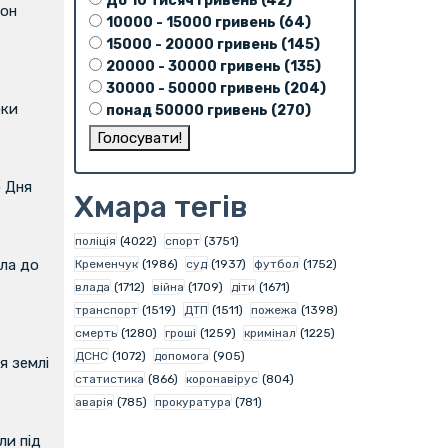
До 10 тисяч гривень (42)
фон
10000 - 15000 гривень (64)
15000 - 20000 гривень (145)
20000 - 30000 гривень (135)
30000 - 50000 гривень (204)
оки
понад 50000 гривень (270)
о Дня
Хмара тегів
поліція
(4022)
спорт
(3751)
ла до
Кременчук
(1986)
суд
(1937)
футбол
(1752)
влада
(1712)
війна
(1709)
діти
(1671)
транспорт
(1519)
ДТП
(1511)
пожежа
(1398)
смерть
(1280)
гроші
(1259)
кримінал
(1225)
ДСНС
(1072)
допомога
(905)
я землі
статистика
(866)
коронавірус
(804)
аварія
(785)
прокуратура
(781)
и під