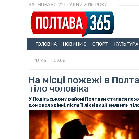
ЗАСНОВАНО 21 ГРУДНЯ 2015 РОКУ
ГОЛОВНА
НОВИНИ
СПОРТ
КУЛЬТУРА
13:45
09.06
На місці пожежі в Полт
тіло чоловіка
У Подільському районі Полтави сталася по
домоволодінні, після її ліквідації виявили тіл