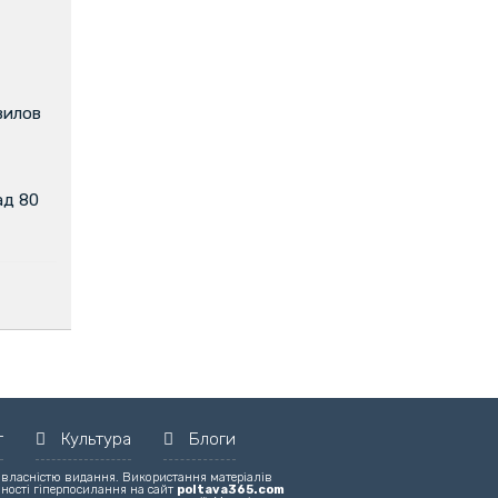
вилов
ад 80
т
Культура
Блоги
 власністю видання. Використання матеріалів
вності гіперпосилання на сайт
poltava365.com