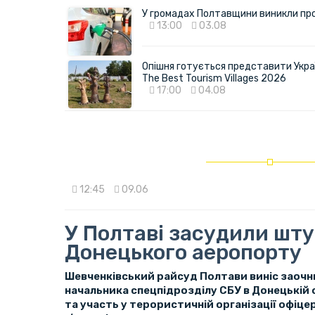
У громадах Полтавщини виникли пр
13:00
03.08
Опішня готується представити Укра
The Best Tourism Villages 2026
17:00
04.08
12:45
09.06
У Полтаві засудили шт
Донецького аеропорту
Шевченківський райсуд Полтави виніс заочн
начальника спецпідрозділу СБУ в Донецькій 
та участь у терористичній організації офіце