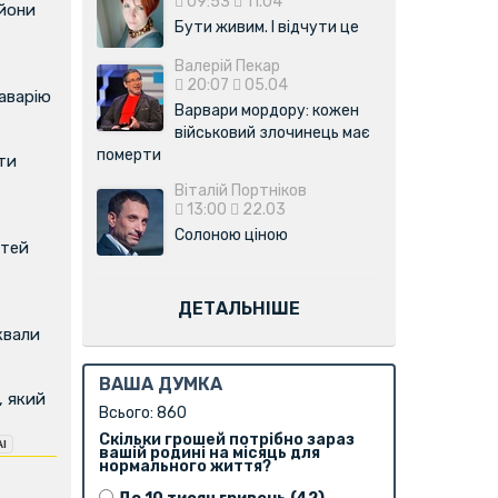
09:53
11.04
ьйони
Бути живим. І відчути це
Валерій Пекар
20:07
05.04
аварію
Варвари мордору: кожен
військовий злочинець має
померти
ти
Віталій Портніков
13:00
22.03
Солоною ціною
ітей
ДЕТАЛЬНІШЕ
квали
ВАША ДУМКА
, який
Всього: 860
Скільки грошей потрібно зараз
вашій родині на місяць для
нормального життя?