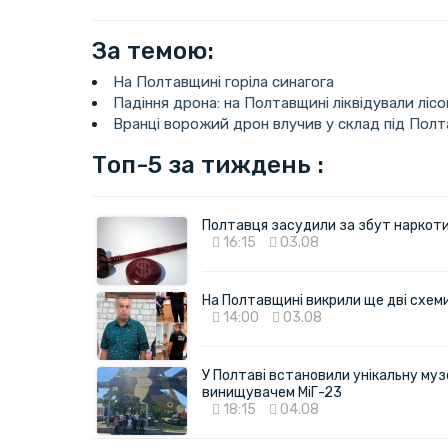
За темою:
На Полтавщині горіла синагога
Падіння дрона: на Полтавщині ліквідували ліс
Вранці ворожий дрон влучив у склад під Пол
Топ-5 за тиждень :
Полтавця засудили за збут наркотик
16:15
03.08
На Полтавщині викрили ще дві схеми 
14:00
03.08
У Полтаві встановили унікальну муз
винищувачем МіГ-23
18:15
04.08