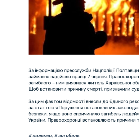
За інформацією пресслужби Нацполіції Полтавщи
займання надійшло вранці 7 червня. Правоохорон
загиблого – ним виявився житель Харківської об
Щоб встановити причину смерті, призначили су
За цим фактом відомості внесли до Єдиного реє
за статтею «Порушення встановлених законода
безпеки, якщо воно спричинило загибель людей»
України. Правоохоронці встановлюють причини т
пожежа
,
загибель