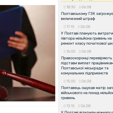
18:30
06.08
Полтавському ГЗК загрожу
величезний штраф
17:15
06.08
У Полтаві планують витрат
півтора мільйона гривень на
ремонт класу початкової ш
16:00
06.08
Правоохоронці перевіряють
підстави виплат працівника
Полтавської міськради та
комунальних підприємств
15:00
06.08
Полтавець ошукав матір заг
військового на понад мільйо
гривень
13:15
06.08
У Полтаві відкрили міжнаро