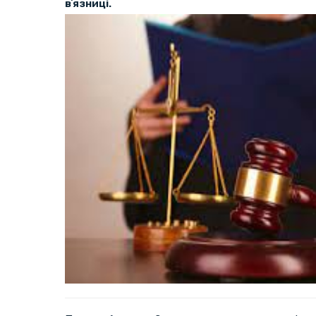
вʼязниці.