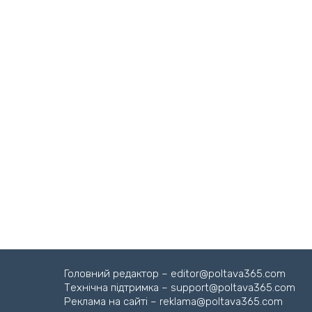
Головний редактор – editor@poltava365.com
Технічна підтримка – support@poltava365.com
Реклама на сайті – reklama@poltava365.com