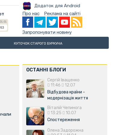
Додаток для Android
Про нас
Реклама на сайті
ют
Запропонувати новину
КУТОЧОК СТАРОГО БУРКУНА
ОСТАННІ БЛОГИ
Сергій Іващенко
11:46
12.07
Відбудова країни -
модернізація життя
Віталій Чепинога
13:25
10.07
жчали
Спостереження
Олена Задорожна