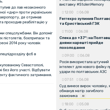
ь.
виставку #StolenMemory
ступив до лав незаконного
ної «днр» проти українських
12:00
06.08
о аеропорту, де отримав
Ferrexpo зупинив Полтав
 та проходив реабілітацію у
та Єристівський ГЗК
11:00
06.08
ми спецслужбами. Він допоміг
Спека до +37°: на Полтав
х пістолетів, боєприпаси та
днями нарешті прийде
ресні 2014 року чоловік
похолодання
пецпідрозділу фсб в
09:00
06.08
Росія використала штучний
окупованому Севастополі,
інтелект для нового фейку 
 без його участі. Відбувати
удари по полтавських АЗС
менту фактичного затримання.
07:51
06.08
Суд винесе вирок чоловіку, 
обманув матір загиблого
захисника
18:00
05.08