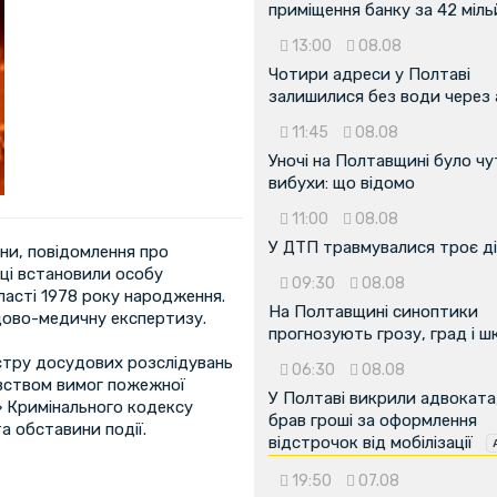
приміщення банку за 42 міл
13:00
08.08
Чотири адреси у Полтаві
залишилися без води через 
11:45
08.08
Уночі на Полтавщині було чу
вибухи: що відомо
11:00
08.08
У ДТП травмувалися троє д
ни, повідомлення про
ці встановили особу
09:30
08.08
ласті 1978 року народження.
На Полтавщині синоптики
дово-медичну експертизу.
прогнозують грозу, град і ш
стру досудових розслідувань
06:30
08.08
вством вимог пожежної
У Полтаві викрили адвоката
 Кримінального кодексу
брав гроші за оформлення
а обставини події.
відстрочок від мобілізації
19:50
07.08