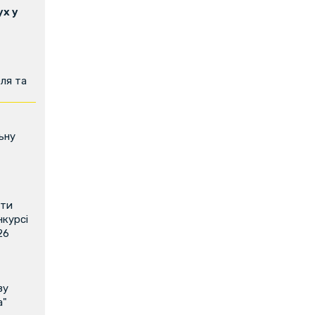
х у
ля та
ьну
ити
нкурсі
26
ву
а"