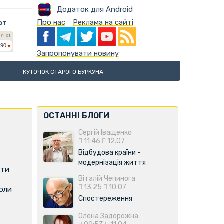
Додаток для Android
Про нас
Реклама на сайті
ют
Запропонувати новину
КУТОЧОК СТАРОГО БУРКУНА
ОСТАННІ БЛОГИ
є
Сергій Іващенко
11:46
12.07
Відбудова країни -
модернізація життя
ити
Віталій Чепинога
13:25
10.07
коли
Спостереження
Олена Задорожна