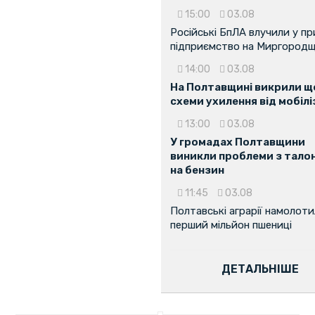
15:00
03.08
Російські БпЛА влучили у п
підприємство на Миргородщ
14:00
03.08
На Полтавщині викрили ще
схеми ухилення від мобілі
13:00
03.08
У громадах Полтавщини
виникли проблеми з тало
на бензин
11:45
03.08
Полтавські аграрії намолот
перший мільйон пшениці
ДЕТАЛЬНІШЕ