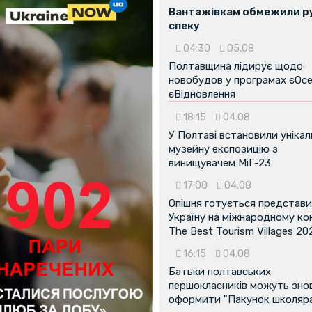
Вантажівкам обмежили ру
спеку
04:30
05.08
Полтавщина лідирує щодо
новобудов у програмах єОсе
єВідновлення
18:15
04.08
У Полтаві встановили унікал
музейну експозицію з
винищувачем МіГ-23
17:00
04.08
Опішня готується представ
Україну на міжнародному ко
The Best Tourism Villages 20
16:15
04.08
Батьки полтавських
першокласників можуть зно
оформити "Пакунок школяр