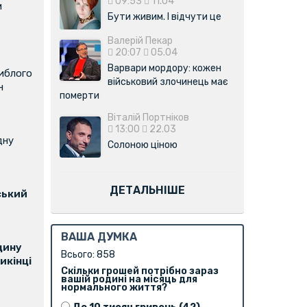
09:53
11.04
м
Бути живим. І відчути це
Валерій Пекар
20:07
05.04
Варвари мордору: кожен
иблого
військовий злочинець має
н
померти
Віталій Портніков
13:00
22.03
дну
Солоною ціною
ДЕТАЛЬНІШЕ
ський
ВАША ДУМКА
щину
Всього: 858
икінці
Скільки грошей потрібно зараз
вашій родині на місяць для
нормального життя?