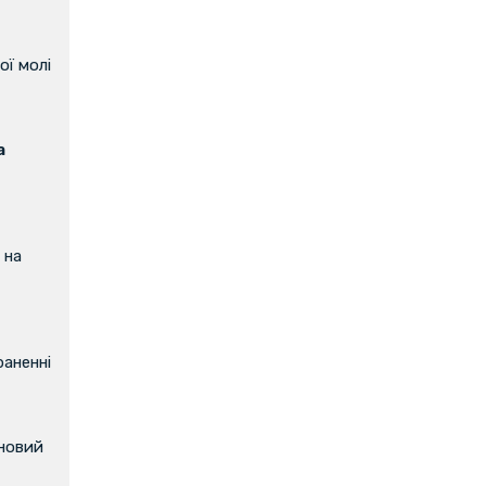
ої молі
а
 на
аненні
 новий