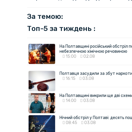
За темою:
Топ-5 за тиждень :
На Полтавщині російський обстріл п
небезпечною хімічною речовиною
15:00
02.08
Полтавця засудили за збут наркотик
16:15
03.08
На Полтавщині викрили ще дві схеми 
14:00
03.08
Нічний обстріл у Полтаві: десять 
08:45
03.08