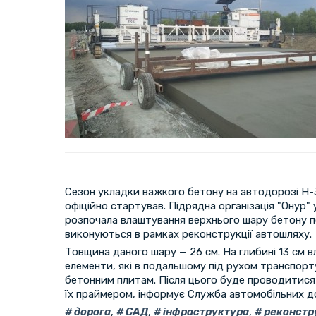
Сезон укладки важкого бетону на автодорозі Н-
офіційно стартував. Підрядна організація "Онур"
розпочала влаштування верхнього шару бетону п
виконуються в рамках реконструкції автошляху.
Товщина даного шару — 26 см. На глибині 13 см 
елементи, які в подальшому під рухом транспор
бетонним плитам. Після цього буде проводитися 
їх праймером, інформує Служба автомобільних до
дорога
,
САД
,
інфраструктура
,
реконстр