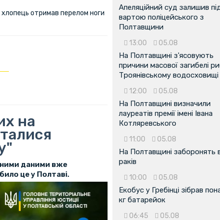
Апеляційний суд залишив пі
ий хлопець отримав перелом ноги
вартою поліцейського з
Полтавщини
13:00
05.08
На Полтавщині з'ясовують
причини масової загибелі ри
Троянівському водосховищі
12:00
05.08
На Полтавщині визначили
лауреатів премії імені Івана
их на
Котляревського
сталися
11:00
05.08
у"
На Полтавщині заборонять 
раків
ійними даними вже
било це у Полтаві.
10:00
05.08
Екобус у Гребінці зібрав пон
кг батарейок
06:45
05.08