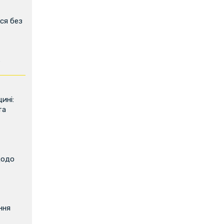
ся без
ь
ині:
та
щодо
ння