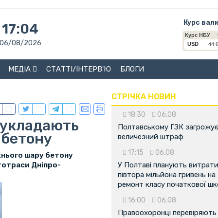
Курс вал
17:04
06/08/2026
МЕДІА
СТАТТІ/ІНТЕРВ'Ю
БЛОГИ
СТРІЧКА НОВИН
18:30
06.08
і укладають
Полтавському ГЗК загрожу
 бетону
величезний штраф
17:15
06.08
хнього шару бетону
тотраси Дніпро-
У Полтаві планують витрат
півтора мільйона гривень на
ремонт класу початкової ш
16:00
06.08
Правоохоронці перевіряють