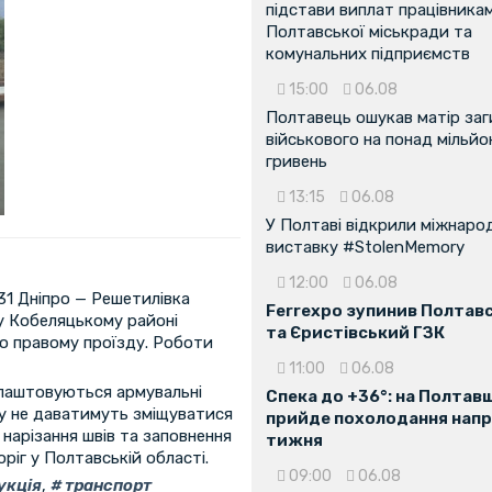
підстави виплат працівника
Полтавської міськради та
комунальних підприємств
15:00
06.08
Полтавець ошукав матір заг
військового на понад мільйо
гривень
13:15
06.08
У Полтаві відкрили міжнаро
виставку #StolenMemory
12:00
06.08
31 Дніпро — Решетилівка
Ferrexpo зупинив Полтав
 у Кобеляцькому районі
та Єристівський ГЗК
о правому проїзду. Роботи
11:00
06.08
влаштовуються армувальні
Спека до +36°: на Полтав
ту не даватимуть зміщуватися
прийде похолодання напр
нарізання швів та заповнення
тижня
ріг у Полтавській області.
09:00
06.08
укція
,
транспорт