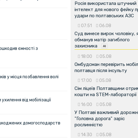
Росія використала штучний
інтелект для нового фейку 
удари по полтавських АЗС
07:51
06.08
Суд винесе вирок чоловіку, 
обманув матір загиблого
захисника
ошкодив ємності з
18:00
05.08
Омбудсман перевірить мобіл
полтавця після інсульту
ів у місця позбавлення волі
17:00
05.08
Сім ліцеїв Полтавщини отр
кошти на STEM-лабораторії
ухилення від мобілізації
16:00
05.08
У Полтаві важливий дорожні
"Головна дорога" заріс
пошкоджених домогосподарств
рослинністю
14:30
05.08