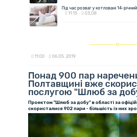
Під час розваг у котловані 14-річн
11:15
03.08
11:00
06.05. 2019
Понад 900 пар наречен
Полтавщині вже скори
послугою "Шлюб за доб
Проектом "Шлюб за добу" в області за офіц
скористалися 902 пари - більшість із них зро