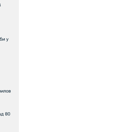
д
би у
вилов
ад 80