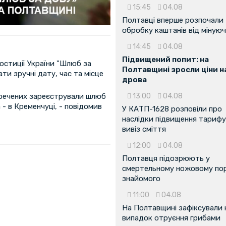
15:45
04.08
Полтавці вперше розпочали
обробку каштанів від мінуюч
14:45
04.08
Підвищений попит: на
юстиції України "Шлюб за
Полтавщині зросли ціни н
ти зручні дату, час та місце
дрова
аречених зареєстрували шлюб
13:00
04.08
 - в Кременчуці, - повідомив
У КАТП-1628 розповіли про
наслідки підвищення тарифу
вивіз сміття
12:00
04.08
Полтавця підозрюють у
смертельному ножовому пор
знайомого
11:00
04.08
На Полтавщині зафіксували
випадок отруєння грибами