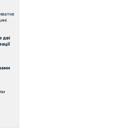
риватне
ині
 дві
зації
нами
или