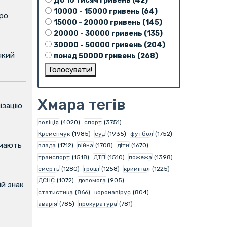
До 10 тисяч гривень (42)
10000 - 15000 гривень (64)
про
15000 - 20000 гривень (145)
20000 - 30000 гривень (135)
30000 - 50000 гривень (204)
який
понад 50000 гривень (268)
Хмара тегів
ізацію
поліція
(4020)
спорт
(3751)
Кременчук
(1985)
суд
(1935)
футбол
(1752)
имають
влада
(1712)
війна
(1708)
діти
(1670)
транспорт
(1518)
ДТП
(1510)
пожежа
(1398)
смерть
(1280)
гроші
(1258)
кримінал
(1225)
ДСНС
(1072)
допомога
(905)
й знак
статистика
(866)
коронавірус
(804)
аварія
(785)
прокуратура
(781)