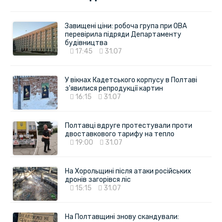
Завищені ціни: робоча група при ОВА
перевірила підряди Департаменту
будівництва
17:45
31.07
У вікнах Кадетського корпусу в Полтаві
з'явилися репродукції картин
16:15
31.07
Полтавці вдруге протестували проти
двоставкового тарифу на тепло
19:00
31.07
На Хорольщині після атаки російських
дронів загорівся ліс
15:15
31.07
На Полтавщині знову скандували: