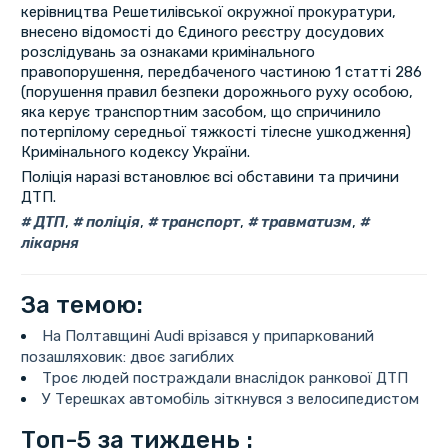
керівництва Решетилівської окружної прокуратури,
внесено відомості до Єдиного реєстру досудових
розслідувань за ознаками кримінального
правопорушення, передбаченого частиною 1 статті 286
(порушення правил безпеки дорожнього руху особою,
яка керує транспортним засобом, що спричинило
потерпілому середньої тяжкості тілесне ушкодження)
Кримінального кодексу України.
Поліція наразі встановлює всі обставини та причини
ДТП.
ДТП
,
поліція
,
транспорт
,
травматизм
,
лікарня
За темою:
На Полтавщині Audi врізався у припаркований
позашляховик: двоє загиблих
Троє людей постраждали внаслідок ранкової ДТП
У Терешках автомобіль зіткнувся з велосипедистом
Топ-5 за тиждень :