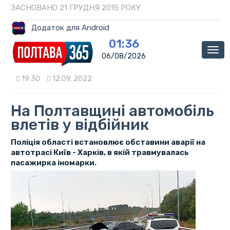
ЗАСНОВАНО 21 ГРУДНЯ 2015 РОКУ
Додаток для Android
01:36
Мен
06/08/2026
19:30
12.09. 2022
На Полтавщині автомобіль
влетів у відбійник
Поліція області встановлює обставини аварії на
автотрасі Київ - Харків, в якій травмувалась
пасажирка іномарки.