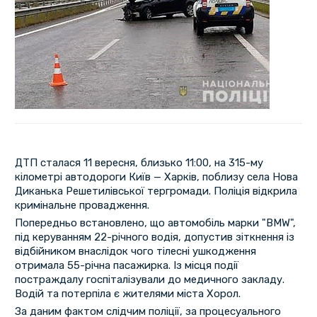
ДТП сталася 11 вересня, близько 11:00, на 315-му
кілометрі автодороги Київ — Харків, поблизу села Нова
Диканька Решетилівської тергромади. Поліція відкрила
кримінальне провадження.
Попередньо встановлено, що автомобіль марки "ВМW",
під керуванням 22-річного водія, допустив зіткнення із
відбійником внаслідок чого тілесні ушкодження
отримала 55-річна пасажирка. Із місця події
постраждалу госпіталізували до медичного закладу.
Водій та потерпіла є жителями міста Хорол.
За даним фактом слідчим поліції, за процесуального