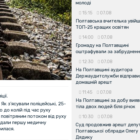
молоді
15:15
07.08
Полтавська вчителька увійш
ТОП-25 кращих освітян
14:00
07.08
Громаду на Полтавщині
оштрафували за забрудненн
12:30
07.08
На Полтавщині аудитора
Держаудитслужби відправил
домашній арешт
11:45
07.08
ції.
На Полтавщині за добу вия
Як з’ясували поліцейські, 25-
тіла двох людей біля річок
 до колій під час руху
 повітряним потоком від руху
10:30
07.08
надали першу медичну
Суд продовжив арешт депу
билася.
Полтавської облради Олегу
Дядику