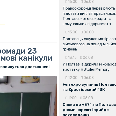
16:00
06.08
Правоохоронці перевіряють
підстави виплат працівника
Полтавської міськради та
комунальних підприємств
15:00
06.08
Полтавець ошукав матір заг
військового на понад мільйо
ромади 23
гривень
мові канікули
13:15
06.08
У Полтаві відкрили міжнаро
озпочнуться двотижневі
виставку #StolenMemory
12:00
06.08
Ferrexpo зупинив Полтав
та Єристівський ГЗК
11:00
06.08
Спека до +37°: на Полтав
днями нарешті прийде
похолодання