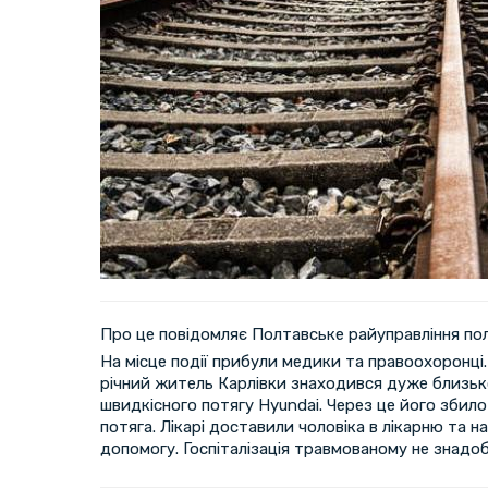
Про це повідомляє Полтавське райуправління полі
На місце події прибули медики та правоохоронці. 
річний житель Карлівки знаходився дуже близько
швидкісного потягу Hyundai. Через це його збило
потяга. Лікарі доставили чоловіка в лікарню та 
допомогу. Госпіталізація травмованому не знадо