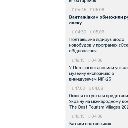
кг батарейок
06:45
05.08
Вантажівкам обмежили ру
спеку
04:30
05.08
Полтавщина лідирує щодо
новобудов у програмах єОсе
єВідновлення
18:15
04.08
У Полтаві встановили унікал
музейну експозицію з
винищувачем МіГ-23
17:00
04.08
Опішня готується представ
Україну на міжнародному ко
The Best Tourism Villages 20
16:15
04.08
Батьки полтавських