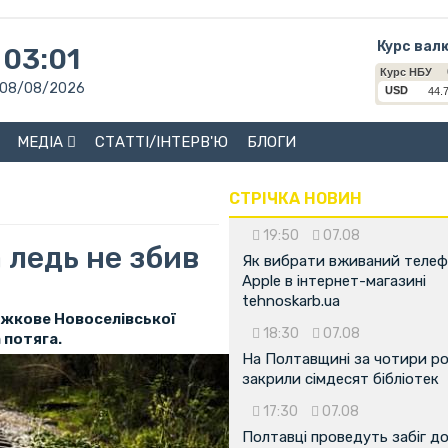
Курс вал
03:01
08/08/2026
МЕДІА
СТАТТІ/ІНТЕРВ'Ю
БЛОГИ
СТРІЧКА НОВИН
19:50
07.08
 ледь не збив
Як вибрати вживаний теле
Apple в інтернет-магазині
tehnoskarb.ua
ожкове Новоселівської
18:30
07.08
 потяга.
На Полтавщині за чотири р
закрили сімдесят бібліотек
17:30
07.08
Полтавці проведуть забіг д