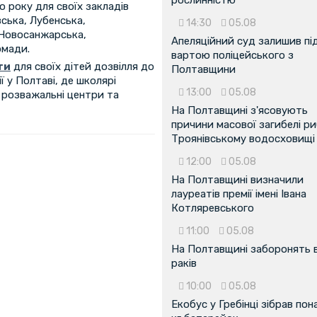
о року для своїх закладів
вська, Лубенська,
14:30
05.08
 Новосанжарська,
Апеляційний суд залишив пі
омади.
вартою поліцейського з
ти
для своїх дітей дозвілля до
Полтавщини
ії у Полтаві, де школярі
13:00
05.08
, розважальні центри та
На Полтавщині з'ясовують
причини масової загибелі ри
Троянівському водосховищі
12:00
05.08
На Полтавщині визначили
лауреатів премії імені Івана
Котляревського
11:00
05.08
На Полтавщині заборонять 
раків
10:00
05.08
...
Екобус у Гребінці зібрав пон