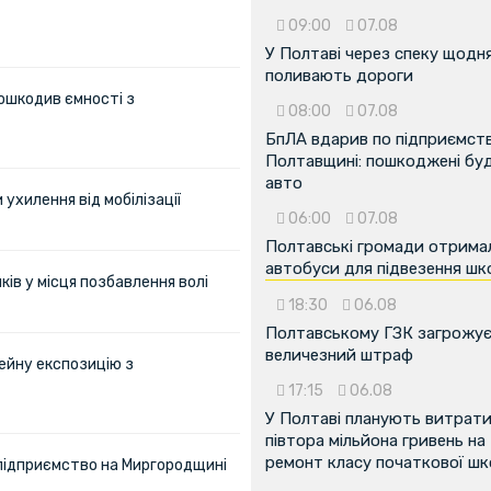
09:00
07.08
У Полтаві через спеку щодн
поливають дороги
ошкодив ємності з
08:00
07.08
БпЛА вдарив по підприємств
Полтавщині: пошкоджені буді
авто
ухилення від мобілізації
06:00
07.08
Полтавські громади отрима
автобуси для підвезення шк
ів у місця позбавлення волі
18:30
06.08
Полтавському ГЗК загрожу
величезний штраф
ейну експозицію з
17:15
06.08
У Полтаві планують витрат
півтора мільйона гривень на
ремонт класу початкової ш
 підприємство на Миргородщині