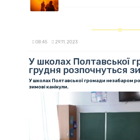
08:45
29.11. 2023
У школах Полтавської г
грудня розпочнуться зи
У школах Полтавської громади незабаром р
зимові канікули.