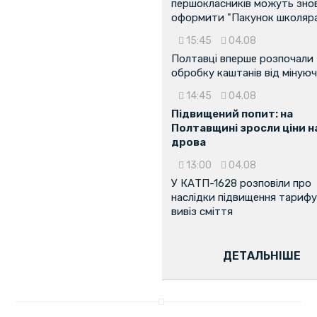
першокласників можуть зно
оформити "Пакунок школяр
15:45
04.08
Полтавці вперше розпочали
обробку каштанів від мінуюч
14:45
04.08
Підвищений попит: на
Полтавщині зросли ціни н
дрова
13:00
04.08
У КАТП-1628 розповіли про
наслідки підвищення тарифу
вивіз сміття
ДЕТАЛЬНІШЕ