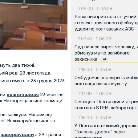
09:00
06.08
Росія використала штучний
інтелект для нового фейку 
удари по полтавських АЗС
07:51
06.08
Суд винесе вирок чоловіку, 
обманув матір загиблого
захисника
муть два тижні.
18:00
05.08
ькій раді 28 листопада.
Омбудсман перевірить мобіл
триватимуть з 23 грудня 2023
полтавця після інсульту
17:00
05.08
ини
розпочалися
23 жовтня
лах Нехворощанської громади
Сім ліцеїв Полтавщини отр
кошти на STEM-лабораторії
ві канікули. Наприкінці
16:00
05.08
ої, Великорублівської та
У Полтаві важливий дорожні
"Головна дорога" заріс
и
завершували
з 29 травня
рослинністю