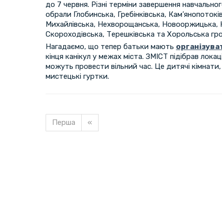
до 7 червня. Різні терміни завершення навчальног
обрали Глобинська, Гребінківська, Кам’янопотокі
Михайлівська, Нехворощанська, Новооржицька,
Скороходівська, Терешківська та Хорольська гр
Нагадаємо, що тепер батьки мають
організува
кінця канікул у межах міста. ЗМІСТ підібрав локац
можуть провести вільний час. Це дитячі кімнати
мистецькі гуртки.
Перша
«
Завантажуємо новину