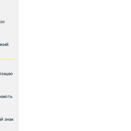
про
який
ізацію
имають
й знак