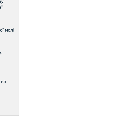
ву
а"
ої молі
а
 на