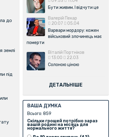
09:53
11.04
Бути живим. І відчути це
Валерій Пекар
ла до
20:07
05.04
Варвари мордору: кожен
військовий злочинець має
померти
я землі
Віталій Портніков
13:00
22.03
Солоною ціною
и під
ДЕТАЛЬНІШЕ
вили
ВАША ДУМКА
Всього: 859
Скільки грошей потрібно зараз
тату
вашій родині на місяць для
нормального життя?