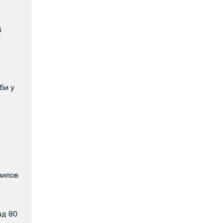
д
би у
вилов
ад 80