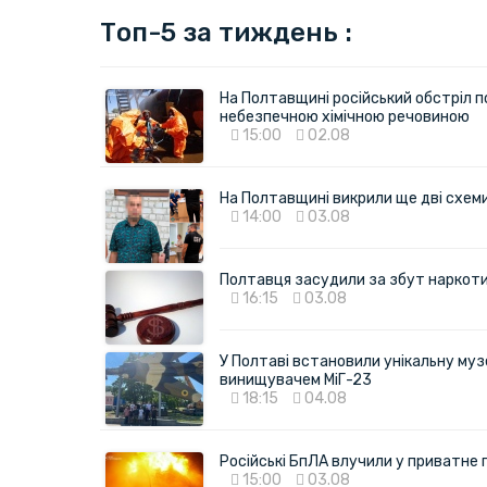
Топ-5 за тиждень :
На Полтавщині російський обстріл п
небезпечною хімічною речовиною
15:00
02.08
На Полтавщині викрили ще дві схеми 
14:00
03.08
Полтавця засудили за збут наркотик
16:15
03.08
У Полтаві встановили унікальну муз
винищувачем МіГ-23
18:15
04.08
Російські БпЛА влучили у приватне
15:00
03.08