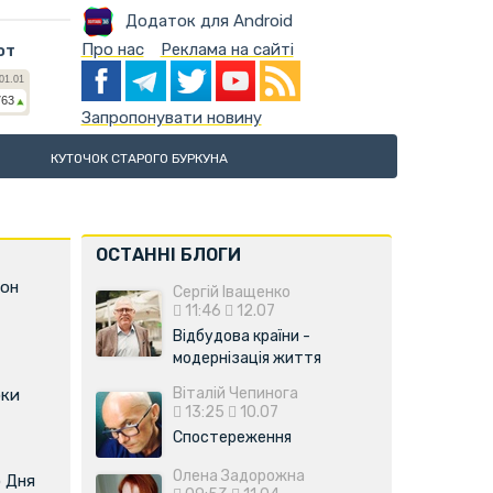
Додаток для Android
Про нас
Реклама на сайті
ют
Запропонувати новину
КУТОЧОК СТАРОГО БУРКУНА
ОСТАННІ БЛОГИ
фон
Сергій Іващенко
11:46
12.07
Відбудова країни -
модернізація життя
Віталій Чепинога
оки
13:25
10.07
Спостереження
Олена Задорожна
о Дня