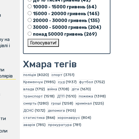
До 10 тисяч гривень (42)
10000 - 15000 гривень (64)
15000 - 20000 гривень (145)
я
20000 - 30000 гривень (135)
30000 - 50000 гривень (204)
понад 50000 гривень (269)
у на
влі і
Хмара тегів
ли
поліція
(4020)
спорт
(3751)
олярів
Кременчук
(1985)
суд
(1937)
футбол
(1752)
влада
(1712)
війна
(1708)
діти
(1670)
є
транспорт
(1518)
ДТП
(1510)
пожежа
(1398)
смерть
(1280)
гроші
(1258)
кримінал
(1225)
ДСНС
(1072)
допомога
(905)
статистика
(866)
коронавірус
(804)
ити
аварія
(785)
прокуратура
(781)
коли